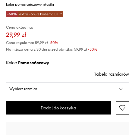
kolor pomarańczowy gładki
-50%
extra -5% z kodem: OFF*
Cena aktualna:
29,99 zł
Cena regularna:
59,99 zł
-50%
Najniższa cena z 30 dni przed obniżką:
59,99 zł
 -50%
Kolor:
pomarańczowy
Tabela rozmiarów
Wybierz rozmiar
Dodaj do koszyka