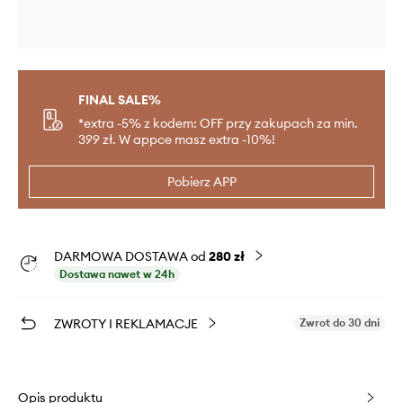
FINAL SALE%
*extra -5% z kodem: OFF przy zakupach za min.
399 zł. W appce masz extra -10%!
Pobierz APP
DARMOWA DOSTAWA od
280 zł
Dostawa nawet w 24h
ZWROTY I REKLAMACJE
Zwrot do 30 dni
Opis produktu