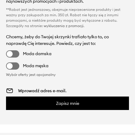
najnowszych promocjach i produktach.
**Rabat jest jednorazowy, obejmuje nieprzecenione produkty i jest
ważny przy zakupach za min. 350 zł. Rabat nie łączy się z innymi
promocjami, a niektóre produkty mogą być wyłączone z rabatu.
Szczegóły na stronie:
wykluczenia z promocji
.
Chcemy, żeby do Twojej skrzynki trafiało tylko to, co
naprawdę Cię interesuje. Powiedz, czy jest to:
Moda damska
Moda męska
Wybór oferty jest opcjonalny
Zapisz mnie