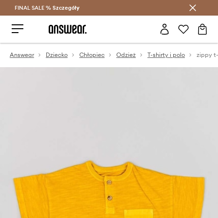
FINAL SALE %
Szczegóły
Oszczędzaj z Answear Club >
Answear
Dziecko
Chłopiec
Odzież
T-shirty i polo
zippy t