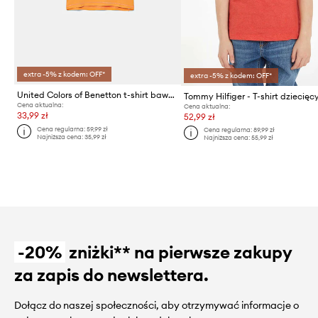
extra -5% z kodem: OFF*
extra -5% z kodem: OFF*
United Colors of Benetton t-shirt bawełniany
Cena aktualna:
Cena aktualna:
33,99 zł
52,99 zł
Cena regularna:
59,99 zł
Cena regularna:
89,99 zł
Najniższa cena:
35,99 zł
Najniższa cena:
55,99 zł
-20%
zniżki** na pierwsze zakupy
za zapis do newslettera.
Dołącz do naszej społeczności, aby otrzymywać informacje o