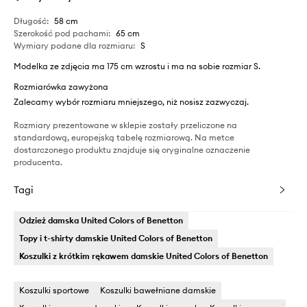
Długość
:
58 cm
Szerokość pod pachami
:
65 cm
Wymiary podane dla rozmiaru
:
S
Modelka ze zdjęcia ma 175 cm wzrostu i ma na sobie rozmiar S.
Rozmiarówka zawyżona
Zalecamy wybór rozmiaru mniejszego, niż nosisz zazwyczaj.
Rozmiary prezentowane w sklepie zostały przeliczone na
standardową, europejską tabelę rozmiarową. Na metce
dostarczonego produktu znajduje się oryginalne oznaczenie
producenta.
Tagi
Odzież damska United Colors of Benetton
Topy i t-shirty damskie United Colors of Benetton
Koszulki z krótkim rękawem damskie United Colors of Benetton
Koszulki sportowe
Koszulki bawełniane damskie