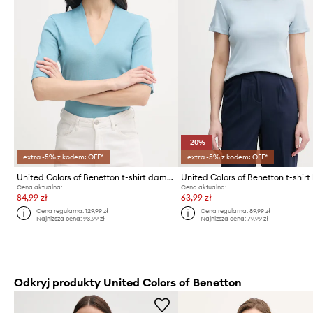
-20%
extra -5% z kodem: OFF*
extra -5% z kodem: OFF*
United Colors of Benetton t-shirt damski bawełniany
Cena aktualna:
Cena aktualna:
84,99 zł
63,99 zł
Cena regularna:
129,99 zł
Cena regularna:
89,99 zł
Najniższa cena:
93,99 zł
Najniższa cena:
79,99 zł
Odkryj produkty United Colors of Benetton