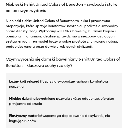
Niebieski t-shirt United Colors of Benetton – swoboda i styl w
casualowym wydaniu
Niebieski t-shirt United Colors of Benetton to lekka i przewiewna
propozycja, która sprzyja komfortowi noszenia i podkreśla swobodny
charakter stylizacji. Wykonany w 100% z bawełny, z luźnym krojem i
obniżoną linią ramion, idealnie sprawdzi się w niezobowiązujących
zestawieniach. Ten model łączy w sobie prostotę z funkcjonalnością,
będąc doskonałą bazą do wielu kobiecych stylizacji.
Czym wyróżnia się damski bawełniany t-shirt United Colors of
Benetton – kluczowe cechy i zalety?
Luźny krój relaxed fit
sprzyja swobodzie ruchów i komfortowi
noszenia
Miękka dzianina bawełniana
pozwala skórze oddychać, oferując
przyjemne odczucia
Elastyczny materiał
wspomaga dopasowanie do sylwetki, nie
krępując ruchów