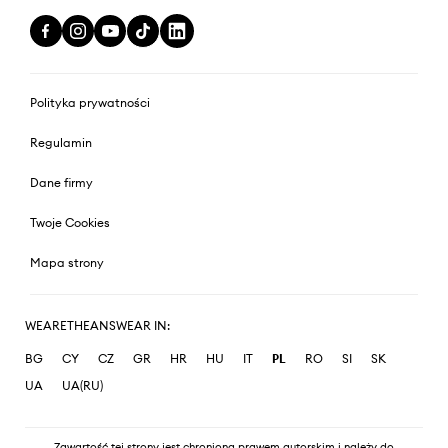
Polityka prywatności
Regulamin
Dane firmy
Twoje Cookies
Mapa strony
WEARETHEANSWEAR IN:
BG
CY
CZ
GR
HR
HU
IT
PL
RO
SI
SK
UA
UA(RU)
Zawartość tej strony jest chroniona prawem autorskim i należy do