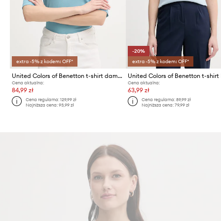
-20%
extra -5% z kodem: OFF*
extra -5% z kodem: OFF*
United Colors of Benetton t-shirt damski bawełniany
Cena aktualna:
Cena aktualna:
84,99 zł
63,99 zł
Cena regularna:
129,99 zł
Cena regularna:
89,99 zł
Najniższa cena:
93,99 zł
Najniższa cena:
79,99 zł