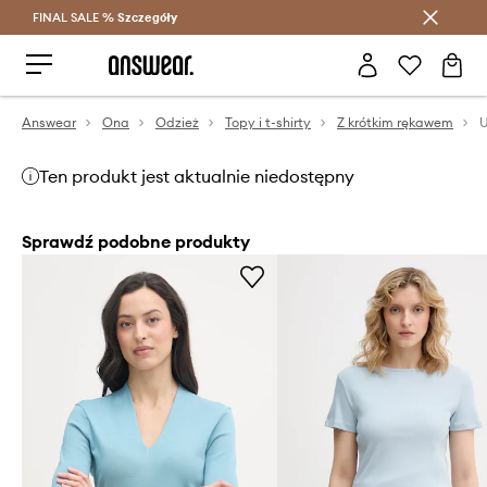
FINAL SALE %
Szczegóły
Oszczędzaj z Answear Club >
Answear
Ona
Odzież
Topy i t-shirty
Z krótkim rękawem
Ten produkt jest aktualnie niedostępny
Sprawdź podobne produkty