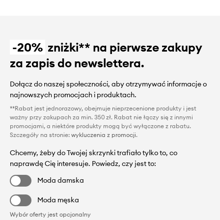
-20%
zniżki** na pierwsze zakupy
za zapis do newslettera.
Dołącz do naszej społeczności, aby otrzymywać informacje o
najnowszych promocjach i produktach.
**Rabat jest jednorazowy, obejmuje nieprzecenione produkty i jest
ważny przy zakupach za min. 350 zł. Rabat nie łączy się z innymi
promocjami, a niektóre produkty mogą być wyłączone z rabatu.
Szczegóły na stronie:
wykluczenia z promocji
.
Chcemy, żeby do Twojej skrzynki trafiało tylko to, co
naprawdę Cię interesuje. Powiedz, czy jest to:
Moda damska
Moda męska
Wybór oferty jest opcjonalny