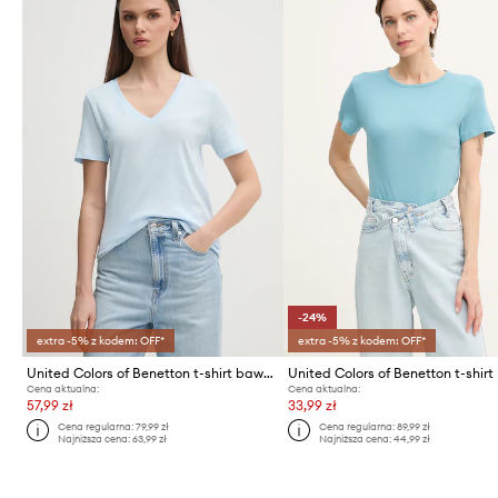
-24%
extra -5% z kodem: OFF*
extra -5% z kodem: OFF*
United Colors of Benetton t-shirt bawełniany
Cena aktualna:
Cena aktualna:
57,99 zł
33,99 zł
Cena regularna:
79,99 zł
Cena regularna:
89,99 zł
Najniższa cena:
63,99 zł
Najniższa cena:
44,99 zł