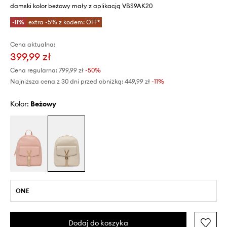
damski kolor beżowy mały z aplikacją VBS9AK20
-11%
extra -5% z kodem: OFF*
Cena aktualna:
399,99 zł
Cena regularna:
799,99 zł
-50%
Najniższa cena z 30 dni przed obniżką:
449,99 zł
 -11%
Kolor:
beżowy
ONE
Dodaj do koszyka