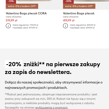
-10%
-30%
extra -5% z kodem: OFF*
extra -5% z kodem: OFF*
Valentino Bags plecak CORA
Valentino Bags plecak
Cena aktualna:
Cena aktualna:
519,99 zł
419,99 zł
Cena regularna:
799,99 zł
Cena regularna:
599,99 zł
Najniższa cena:
579,99 zł
Najniższa cena:
599,99 zł
-20%
zniżki** na pierwsze zakupy
za zapis do newslettera.
Dołącz do naszej społeczności, aby otrzymywać informacje o
najnowszych promocjach i produktach.
**Rabat jest jednorazowy, obejmuje nieprzecenione produkty i jest
ważny przy zakupach za min. 350 zł. Rabat nie łączy się z innymi
promocjami, a niektóre produkty mogą być wyłączone z rabatu.
Szczegóły na stronie:
wykluczenia z promocji
.