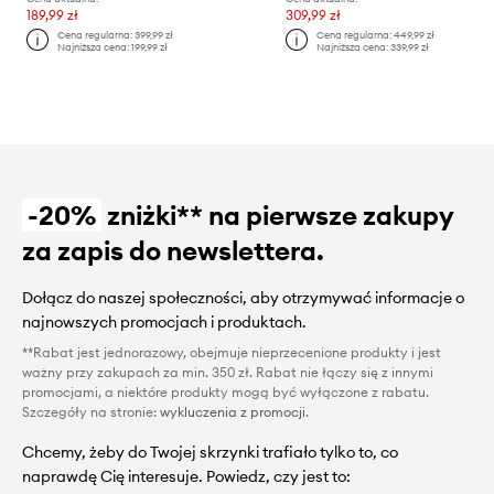
189,99 zł
309,99 zł
Cena regularna:
399,99 zł
Cena regularna:
449,99 zł
Najniższa cena:
199,99 zł
Najniższa cena:
339,99 zł
-20%
zniżki** na pierwsze zakupy
za zapis do newslettera.
Dołącz do naszej społeczności, aby otrzymywać informacje o
najnowszych promocjach i produktach.
**Rabat jest jednorazowy, obejmuje nieprzecenione produkty i jest
ważny przy zakupach za min. 350 zł. Rabat nie łączy się z innymi
promocjami, a niektóre produkty mogą być wyłączone z rabatu.
Szczegóły na stronie:
wykluczenia z promocji
.
Chcemy, żeby do Twojej skrzynki trafiało tylko to, co
naprawdę Cię interesuje. Powiedz, czy jest to: