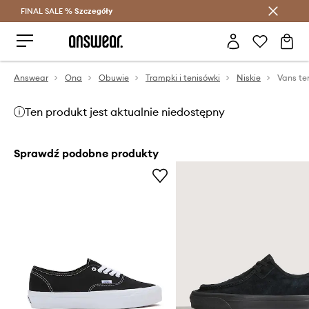
FINAL SALE %
Szczegóły
Oszczędzaj z Answear Club >
Answear
Ona
Obuwie
Trampki i tenisówki
Niskie
Vans te
Ten produkt jest aktualnie niedostępny
Sprawdź podobne produkty