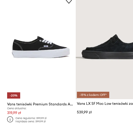
-15% z kodem: OFF*
-20%
Vans tenisówki Premium Standards Authentic Reissue 44
Cena aktualna:
539,99 zł
319,99 zł
Cena regularna:
399,99 zł
Najniższa cena:
399,99 zł