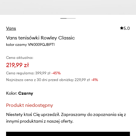
Vans
5.0
Vans tenisówki Rowley Classic
kolor czarny VN0009QJBPT1
Cena aktualna:
219,99 zł
Cena regularna:
399,99 zł
-45%
Najniższa cena z 30 dni przed obniżką:
229,99 zł
 -4%
Kolor:
czarny
Produkt niedostępny
Niestety ktoś Cię uprzedził. Zapraszamy do zapoznania się z
innymi produktami z naszej oferty.