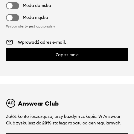
Moda damska
Moda męska
Wybór oferty jest opcjonalny
Zapisz mnie
Answear Club
Załóż konto i oszczędzaj przy każdym zakupie. W Answear
Club zyskujesz do
20%
stałego rabatu od cen regularnych.