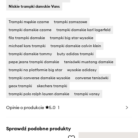
Niskie trampki damskie Vans
Trampki męskie czarne
trampki zamszowe
trampki damskie czarne
trampki damskie karl lagerfeld
fila trampki damskie
trampki big star wysokie
michael kors trampki
trampki damskie calvin klein
trampki damskie tommy
buty adidas trampki
pepe jeans trampki damskie
tenisówki mustang damskie
trampki na platformie big star
wysokie adidasy
trampki converse damskie wysokie
converse tenisówki
geox trampki
skechers trampki
trampki polo ralph lauren damskie
trampki vansy
Opinie o produkcie
5.0
1
Sprawdź podobne produkty