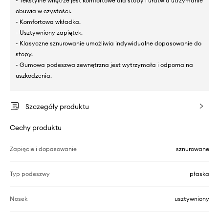
- Tekstylne wnętrze jest komfortowe dla stopy i ułatwia utrzymanie
obuwia w czystości.
- Komfortowa wkładka.
- Usztywniony zapiętek.
- Klasyczne sznurowanie umożliwia indywidualne dopasowanie do
stopy.
- Gumowa podeszwa zewnętrzna jest wytrzymała i odporna na
uszkodzenia.
Szczegóły produktu
Cechy produktu
Zapięcie i dopasowanie
sznurowane
Typ podeszwy
płaska
Nosek
usztywniony