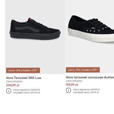
extra -5% z kodem: OFF*
extra -5% z kodem: OFF*
Vans tenisówki zamszowe Authen
Vans Tenisówki SK8-Low
Cena aktualna:
Cena aktualna:
159,99 zł
234,99 zł
Cena regularna:
369,99 zł
Cena regularna:
369,99 zł
Najniższa cena:
169,99 zł
Najniższa cena:
244,99 zł