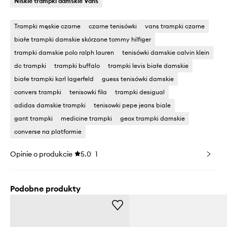
Niskie trampki damskie Vans
Trampki męskie czarne
czarne tenisówki
vans trampki czarne
białe trampki damskie skórzane tommy hilfiger
trampki damskie polo ralph lauren
tenisówki damskie calvin klein
dc trampki
trampki buffalo
trampki levis białe damskie
białe trampki karl lagerfeld
guess tenisówki damskie
convers trampki
tenisowki fila
trampki desigual
adidas damskie trampki
tenisowki pepe jeans biale
gant trampki
medicine trampki
geox trampki damskie
converse na platformie
Opinie o produkcie
5.0
1
Podobne produkty