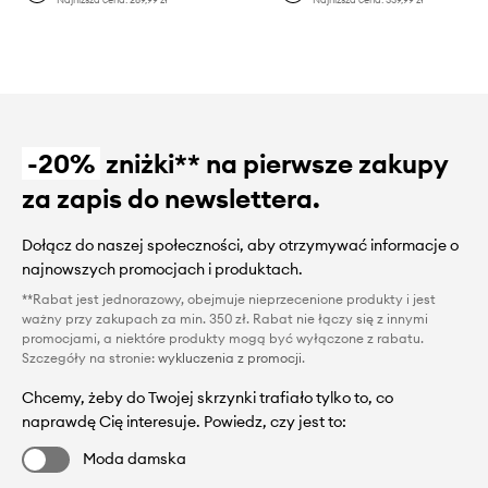
-20%
zniżki** na pierwsze zakupy
za zapis do newslettera.
Dołącz do naszej społeczności, aby otrzymywać informacje o
najnowszych promocjach i produktach.
**Rabat jest jednorazowy, obejmuje nieprzecenione produkty i jest
ważny przy zakupach za min. 350 zł. Rabat nie łączy się z innymi
promocjami, a niektóre produkty mogą być wyłączone z rabatu.
Szczegóły na stronie:
wykluczenia z promocji
.
Chcemy, żeby do Twojej skrzynki trafiało tylko to, co
naprawdę Cię interesuje. Powiedz, czy jest to:
Moda damska