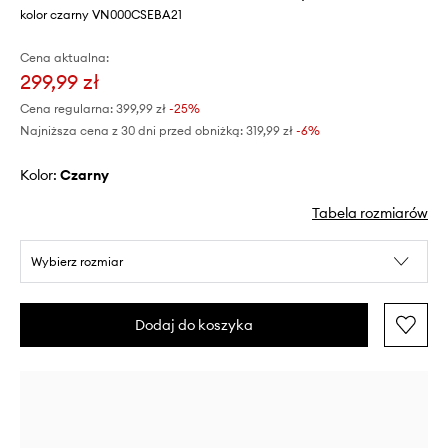
kolor czarny VN000CSEBA21
Cena aktualna:
299,99 zł
Cena regularna:
399,99 zł
-25%
Najniższa cena z 30 dni przed obniżką:
319,99 zł
 -6%
Kolor:
czarny
Tabela rozmiarów
Wybierz rozmiar
Dodaj do koszyka