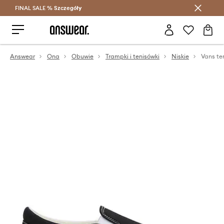
FINAL SALE %
Szczegóły
Oszczędzaj z Answear Club >
Answear
Ona
Obuwie
Trampki i tenisówki
Niskie