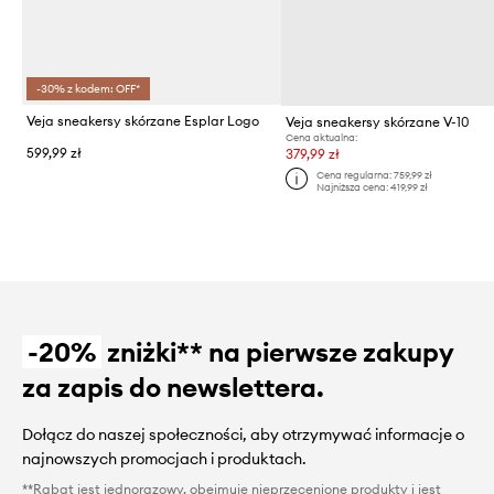
-30% z kodem: OFF*
Veja sneakersy skórzane Esplar Logo
Veja sneakersy skórzane V-10
Cena aktualna:
599,99 zł
379,99 zł
Cena regularna:
759,99 zł
Najniższa cena:
419,99 zł
-20%
zniżki** na pierwsze zakupy
za zapis do newslettera.
Dołącz do naszej społeczności, aby otrzymywać informacje o
najnowszych promocjach i produktach.
**Rabat jest jednorazowy, obejmuje nieprzecenione produkty i jest