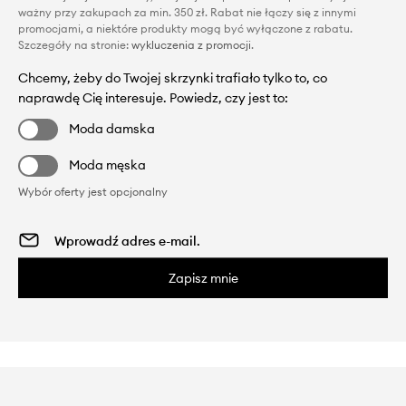
ważny przy zakupach za min. 350 zł. Rabat nie łączy się z innymi
promocjami, a niektóre produkty mogą być wyłączone z rabatu.
Szczegóły na stronie:
wykluczenia z promocji
.
Chcemy, żeby do Twojej skrzynki trafiało tylko to, co
naprawdę Cię interesuje. Powiedz, czy jest to:
Moda damska
Moda męska
Wybór oferty jest opcjonalny
Zapisz mnie