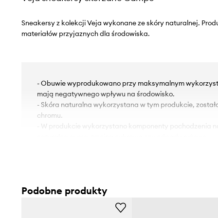
Sneakersy z kolekcji Veja wykonane ze skóry naturalnej. Pro
materiałów przyjaznych dla środowiska.
- Obuwie wyprodukowano przy maksymalnym wykorzystan
mają negatywnego wpływu na środowisko.
- Skóra naturalna wykorzystana w tym produkcie, został
chromu.
- W produkcie wykorzystano komponenty pochodzenia na
naturalna guma, trzcina cukrowa czy odpady ryżowe.
- W produkcie wykorzystano częściowo gumę naturalną 
Amazonii, pozyskaną w etyczny sposób, co pomaga zwi
ekonomiczną lasu i wspiera walkę z wylesieniem.
- Wnętrze obuwia z wyściółką Tech wykonaną z poliestr
Podobne produkty
recyklingu. Dzięki swojej siateczkowej strukturze, wyści
maksymalny komfort noszenia i wysoki poziom oddychaln
- Okrągły nosek.