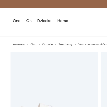
Premium Fashion Benefits >
O
Ona
On
Dziecko
Home
Answear
Ona
Obuwie
Sneakersy
Veja sneakersy skó