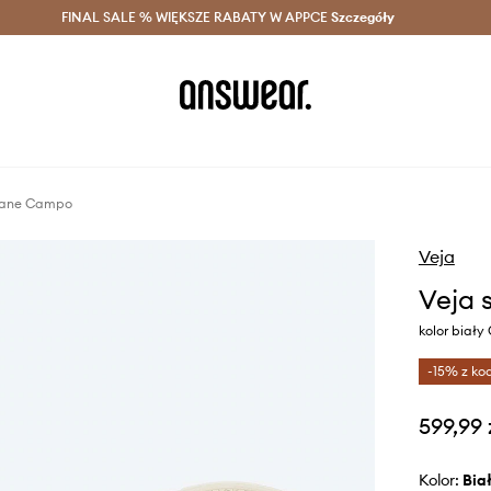
szczędzaj z Answear Club >
FINAL SALE % WIĘKSZE RABATY W APPCE
Dostawa nawet w 24h >
Szczegóły
News
rzane Campo
Veja
Veja 
kolor biał
-15% z ko
599,99 
Kolor:
bia