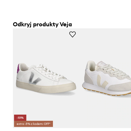
Odkryj produkty Veja
-10%
extra -5% z kodem: OFF*