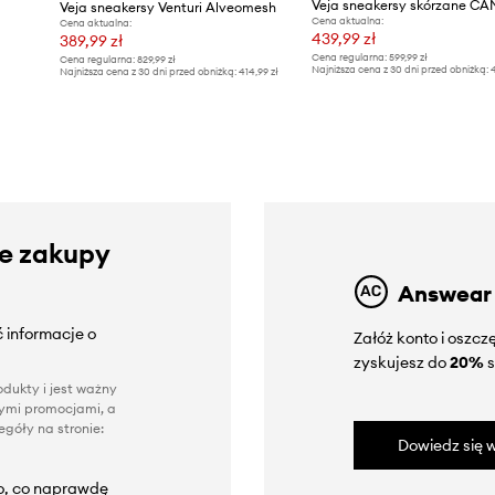
Veja sneakersy Venturi Alveomesh
Cena aktualna:
Cena aktualna:
439,99 zł
389,99 zł
Cena regularna:
599,99 zł
Cena regularna:
829,99 zł
Najniższa cena z 30 dni przed obniżką:
4
Najniższa cena z 30 dni przed obniżką:
414,99 zł
ze zakupy
Answear
 informacje o
Załóż konto i oszc
zyskujesz do
20%
s
dukty i jest ważny
nnymi promocjami, a
góły na stronie:
Dowiedz się w
to, co naprawdę