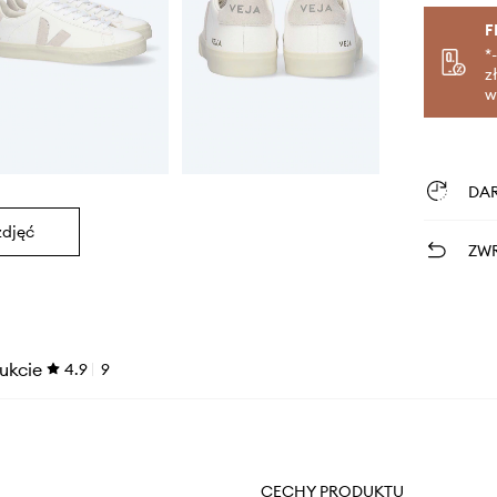
F
*
z
w
DA
zdjęć
ZWR
ukcie
4.9
9
CECHY PRODUKTU