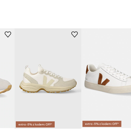
extra -5% z kodem: OFF*
extra -5% z kodem: OFF*