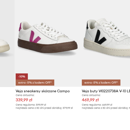
Producent
ID Produktu
-10%
extra -5% z kodem: OFF*
extra -5% z kodem: OFF*
Veja sneakersy skórzane Campo
Veja buty VI0220738A V-10 
Cena aktualna:
Cena aktualna:
339,99 zł
469,99 zł
Cena regularna:
599,99 zł
Cena regularna:
669,99 zł
Najniższa cena z 30 dni przed obniżką:
379,99 zł
Najniższa cena z 30 dni przed obniżką:
4