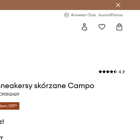
letter >
Regularne nowości >
Answear Club
Journal
Pomoc
4.9
sneakersy skórzane Campo
y CP0502429
dem: OFF*
zł
ły