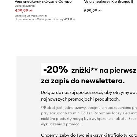
Veja sneakersy skórzane Campo
Veja sneakersy Rio Branco II
Cena aktualna:
429,99 zł
599,99 zł
Cena regularna:
599,99 zł
Najniższa cena z 30 dni przed obniżką:
479,99 zł
-20%
zniżki** na pierws
za zapis do newslettera.
Dołącz do naszej społeczności, aby otrzymywać
najnowszych promocjach i produktach.
**Rabat jest jednorazowy, obejmuje nieprzecenione pro
przy zakupach za min. 350 zł. Rabat nie łączy się z i
niektóre produkty mogą być wyłączone z rabatu. Szcze
wykluczenia z promocji
.
Chcemy, żeby do Twojej skrzynki trafiało tylko 