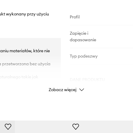
dukt wykonany przy użyciu
Profil
Zapięcie i
dopasowanie
iu materiałów, które nie
Typ podeszwy
a przetworzona bez użycia
turalnego takie jak
DANE PRODUKTU
Zobacz więcej
pochodzącą z lasów
ększyć wartość
Kod producenta
u pochodzącego z
Kolor
ółka ta zapewnia
ości.
Marka