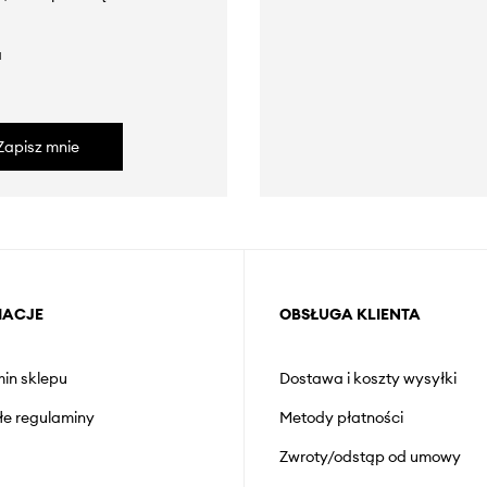
a
Zapisz mnie
MACJE
OBSŁUGA KLIENTA
in sklepu
Dostawa i koszty wysyłki
łe regulaminy
Metody płatności
Zwroty/odstąp od umowy