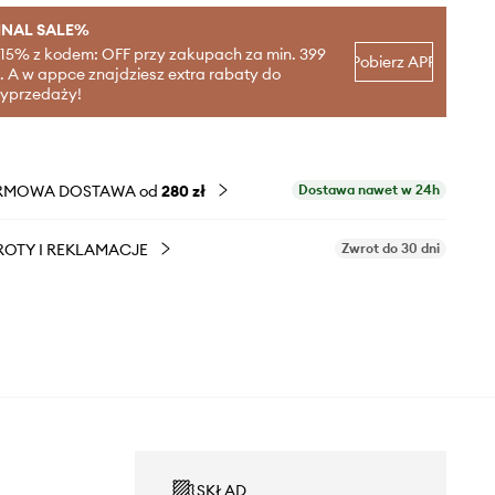
INAL SALE%
-15% z kodem: OFF przy zakupach za min. 399
Pobierz APP
ł. A w appce znajdziesz extra rabaty do
yprzedaży!
RMOWA DOSTAWA od
280 zł
Dostawa nawet w 24h
OTY I REKLAMACJE
Zwrot do 30 dni
SKŁAD