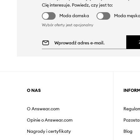
Cię interesuje. Powiedz, czy jest to:
Moda damska
Moda męsk
Wybór oferty jest opcjonalny
O NAS
INFOR
O Answear.com
Regulam
Opinie o Answear.com
Pozosta
Nagrody i certyfikaty
Blog