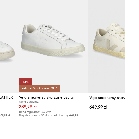
-13%
extra -5% z kodem: OFF*
LEATHER
Veja sneakersy skórzane Esplar
Veja sneakersy skórzane Vol
Cena aktualna:
389,99 zł
649,99 zł
Cena regularna:
559,99 zł
89,99 zł
Najniższa cena z 30 dni przed obniżką:
449,99 zł