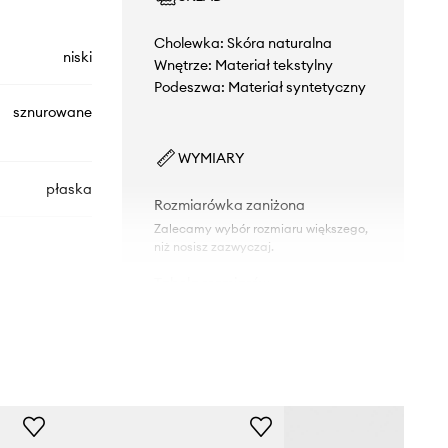
Cholewka: Skóra naturalna
niski
Wnętrze: Materiał tekstylny
Podeszwa: Materiał syntetyczny
sznurowane
WYMIARY
płaska
Rozmiarówka zaniżona
Zalecamy wybór rozmiaru większego,
niż nosisz zazwyczaj.
Tabela rozmiarów
CP0502429A
biały
Veja