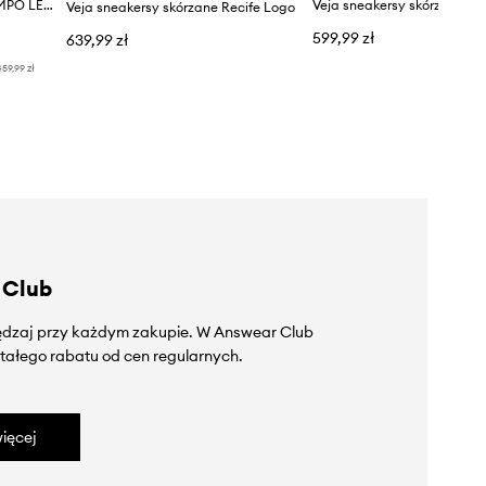
Veja sneakersy skórzane CAMPO LEATHER
Veja sneakersy skórzane P
Veja sneakersy skórzane Recife Logo
599,99 zł
639,99 zł
59,99 zł
 Club
zędzaj przy każdym zakupie. W Answear Club
tałego rabatu od cen regularnych.
ięcej