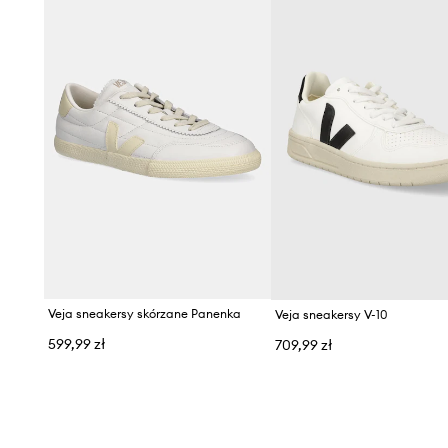
- Usztywniony zapiętek.
- Tekstylne wnętrze.
- Sznurowany model.
- Gumowa podeszwa.
Veja sneakersy skórzane Panenka
Veja sneakersy V-10
599,99 zł
709,99 zł