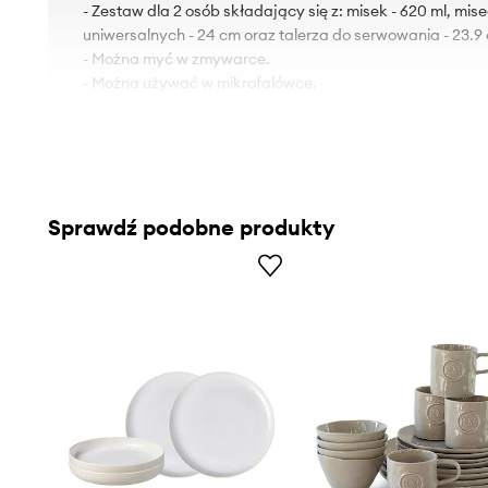
- Zestaw dla 2 osób składający się z: misek - 620 ml, mise
uniwersalnych - 24 cm oraz talerza do serwowania - 23.9
- Można myć w zmywarce.
- Można używać w mikrofalówce.
Sprawdź podobne produkty