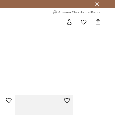
letter >
Regularne nowości >
Answear Club
Journal
Pomoc