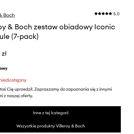
5.0
 & Boch
roy & Boch zestaw obiadowy Iconic
ule (7-pack)
 zł
żowy
niedostępny
ktoś Cię uprzedził. Zapraszamy do zapoznania się z innymi
 z naszej oferty.
Inne z tej kategorii
Wszystkie produkty Villeroy & Boch