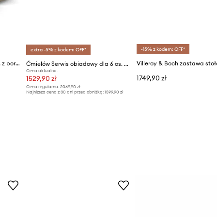
-15% z kodem: OFF*
extra -5% z kodem: OFF*
Riviera Maison serwis dla 4 os. z porcelany
Ćmielów Serwis obiadowy dla 6 os. Margaret
Cena aktualna:
1749,90 zł
1529,90 zł
Cena regularna:
2069,90 zł
Najniższa cena z 30 dni przed obniżką:
1599,90 zł