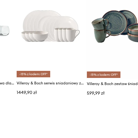
-15% z kodem: OFF*
-15% z kodem: OFF*
Villeroy & Boch zastawa stołowa dla 4 os. Wonderful World
Villeroy & Boch serwis sniadaniowy z porcelany
1449,90 zł
599,99 zł