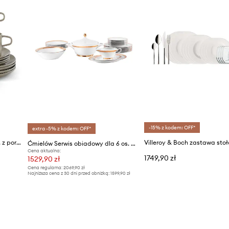
-15% z kodem: OFF*
extra -5% z kodem: OFF*
Riviera Maison serwis dla 4 os. z porcelany
Ćmielów Serwis obiadowy dla 6 os. Margaret
Cena aktualna:
1749,90 zł
1529,90 zł
Cena regularna:
2069,90 zł
Najniższa cena z 30 dni przed obniżką:
1599,90 zł