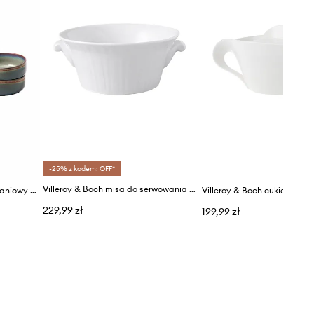
-25% z kodem: OFF*
Villeroy & Boch misa do serwowania zupy z porcelany 0,4 l
Villeroy & Boch zestaw śniadaniowy dla 2 os. Crafted Breeze 6-pack
Villeroy & Boch cukiernica
229,99 zł
199,99 zł