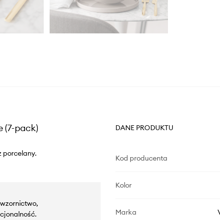
e (7-pack)
DANE PRODUKTU
z porcelany.
Kod producenta
Kolor
e wzornictwo,
Marka
kcjonalność.