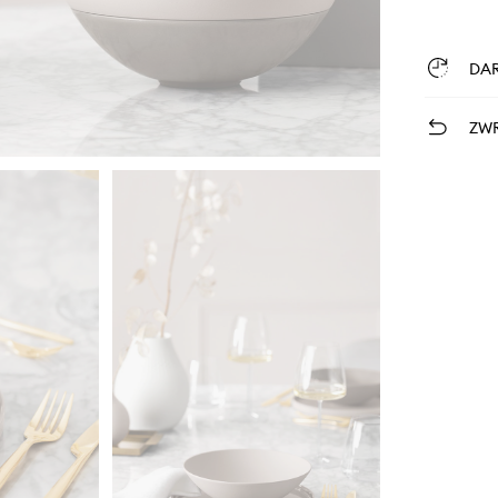
DA
ZWR