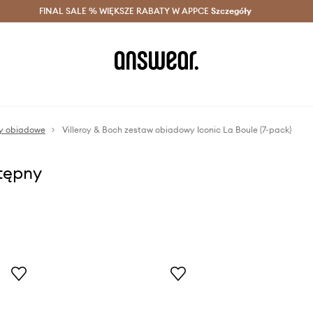
szczędzaj z Answear Club >
FINAL SALE % WIĘKSZE RABATY W APPCE
Dostawa nawet w 24h >
Szczegóły
News
sy obiadowe
Villeroy & Boch zestaw obiadowy Iconic La Boule (7-pack)
stępny