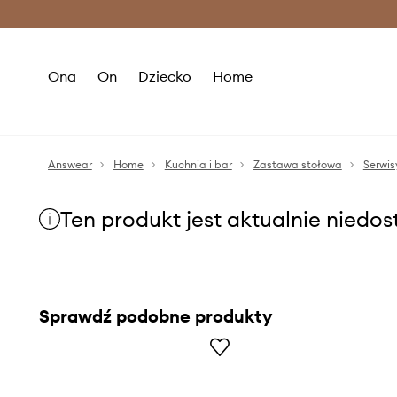
Premium Fashion Benefits >
O
Ona
On
Dziecko
Home
Answear
Home
Kuchnia i bar
Zastawa stołowa
Serwi
Ten produkt jest aktualnie niedo
Sprawdź podobne produkty