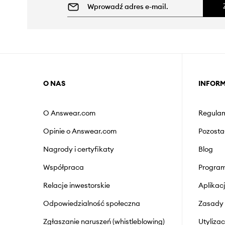
O NAS
INFOR
O Answear.com
Regulam
Opinie o Answear.com
Pozosta
Nagrody i certyfikaty
Blog
Współpraca
Program
Relacje inwestorskie
Aplika
Odpowiedzialność społeczna
Zasady 
Zgłaszanie naruszeń (whistleblowing)
Utyliza