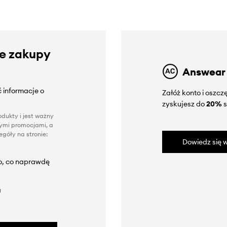
ze zakupy
Answear
 informacje o
Załóż konto i oszc
zyskujesz do
20%
s
dukty i jest ważny
nnymi promocjami, a
góły na stronie:
Dowiedz się w
to, co naprawdę
a