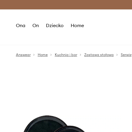
Premium Fashion Benefits >
O
Ona
On
Dziecko
Home
Answear
Home
Kuchnia i bar
Zastawa stołowa
Serwi