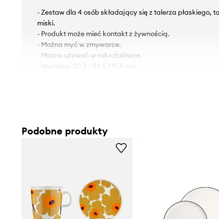
- Zestaw dla 4 osób składający się z talerza płaskiego, 
miski.
- Produkt może mieć kontakt z żywnością.
- Można myć w zmywarce.
- Można używać w mikrofalówce.
- Wymiary: 20,5 / 26,5 / 15,5 cm.
Podobne produkty