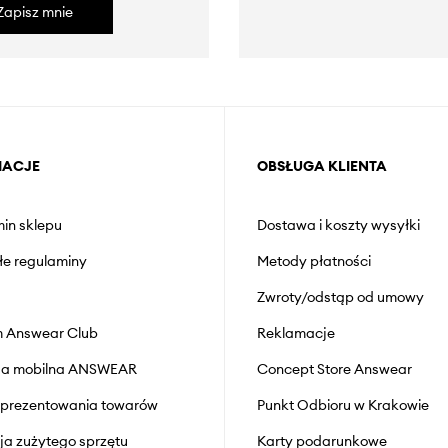
Zapisz mnie
MACJE
OBSŁUGA KLIENTA
in sklepu
Dostawa i koszty wysyłki
łe regulaminy
Metody płatności
Zwroty/odstąp od umowy
 Answear Club
Reklamacje
cja mobilna ANSWEAR
Concept Store Answear
prezentowania towarów
Punkt Odbioru w Krakowie
cja zużytego sprzętu
Karty podarunkowe