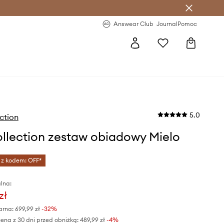
letter >
Regularne nowości >
Answear Club
Journal
Pomoc
5.0
ection
ollection zestaw obiadowy Mielo
 z kodem: OFF*
lna:
zł
arna:
699,99 zł
-32%
ena z 30 dni przed obniżką:
489,99 zł
 -4%