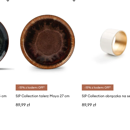
-15% z kodem: OFF*
-15% z kodem: OFF*
,5 cm
S|P Collection talerz Moyo 27 cm
89,99 zł
89,99 zł