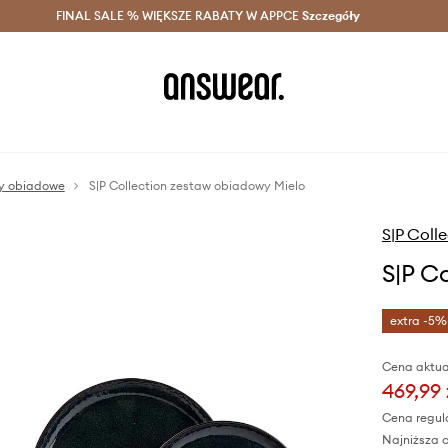
szczędzaj z Answear Club >
FINAL SALE % WIĘKSZE RABATY W APPCE
Dostawa nawet w 24h >
Szczegóły
News
sy obiadowe
S|P Collection zestaw obiadowy Mielo
S|P Coll
S|P C
extra -5%
Cena aktua
469,99 
Cena regul
Najniższa c