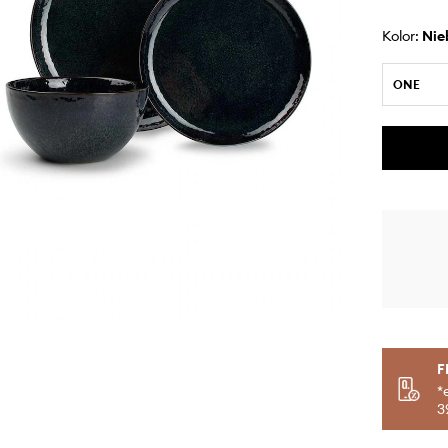
Kolor:
ni
ONE
F
*
3