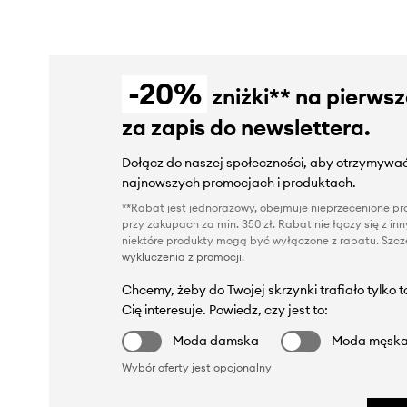
-20%
zniżki** na pierws
za zapis do newslettera.
Dołącz do naszej społeczności, aby otrzymywać
najnowszych promocjach i produktach.
**Rabat jest jednorazowy, obejmuje nieprzecenione pro
przy zakupach za min. 350 zł. Rabat nie łączy się z i
niektóre produkty mogą być wyłączone z rabatu. Szcze
wykluczenia z promocji
.
Chcemy, żeby do Twojej skrzynki trafiało tylko 
Cię interesuje. Powiedz, czy jest to:
Moda damska
Moda męsk
Wybór oferty jest opcjonalny