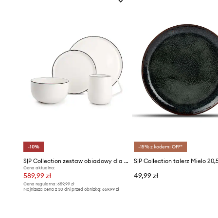
-10%
-15% z kodem: OFF*
S|P Collection zestaw obiadowy dla 4 os. Studio Base 16-pack
S|P Collection talerz Mielo 20
Cena aktualna:
589,99 zł
49,99 zł
Cena regularna:
659,99 zł
Najniższa cena z 30 dni przed obniżką:
659,99 zł