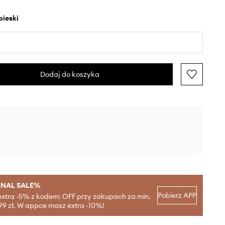
ebieski
Dodaj do koszyka
INAL SALE%
Pobierz APP
extra -5% z kodem: OFF przy zakupach za min.
99 zł. W appce masz extra -10%!