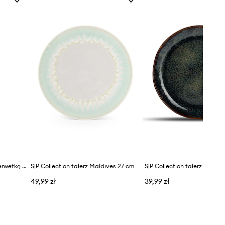
S|P Collection obrączka na serwetkę Centro 4-pack
S|P Collection talerz Maldives 27 cm
S|P Collection talerz Mielo 
49,99 zł
39,99 zł