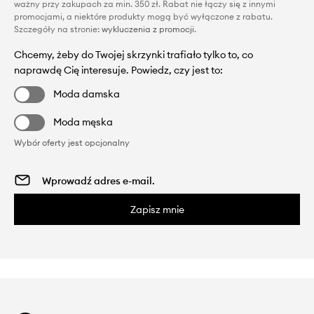
ważny przy zakupach za min. 350 zł. Rabat nie łączy się z innymi
promocjami, a niektóre produkty mogą być wyłączone z rabatu.
Szczegóły na stronie:
wykluczenia z promocji
.
Chcemy, żeby do Twojej skrzynki trafiało tylko to, co
naprawdę Cię interesuje. Powiedz, czy jest to:
Moda damska
Moda męska
Wybór oferty jest opcjonalny
Zapisz mnie