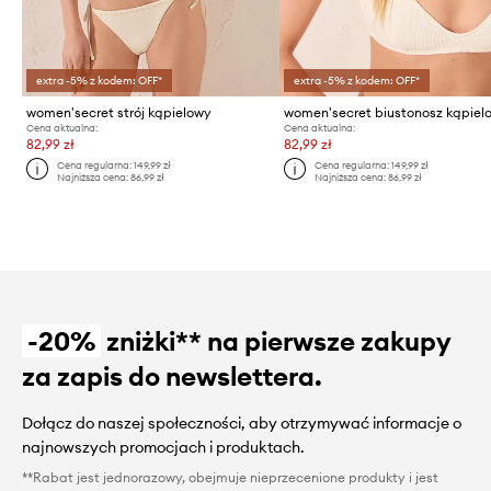
extra -5% z kodem: OFF*
extra -5% z kodem: OFF*
women'secret strój kąpielowy
women'secret biustonosz kąpiel
Cena aktualna:
Cena aktualna:
82,99 zł
82,99 zł
Cena regularna:
149,99 zł
Cena regularna:
149,99 zł
Najniższa cena:
86,99 zł
Najniższa cena:
86,99 zł
-20%
zniżki** na pierwsze zakupy
za zapis do newslettera.
Dołącz do naszej społeczności, aby otrzymywać informacje o
najnowszych promocjach i produktach.
**Rabat jest jednorazowy, obejmuje nieprzecenione produkty i jest