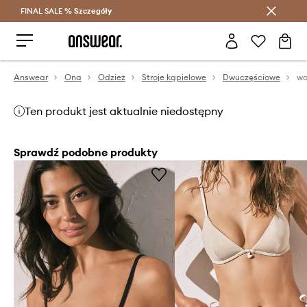
FINAL SALE %
Szczegóły
Oszczędzaj z Answear Club >
Answear
Ona
Odzież
Stroje kąpielowe
Dwuczęściowe
wo
Ten produkt jest aktualnie niedostępny
Sprawdź podobne produkty