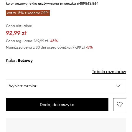
kolor beżowy lekko usztywniona miseczka 6489863.864
extra -5% z kodem: OFF*
Cena aktualna:
92,99 zł
Cena regularna:
169,99 zł
-45%
Najniższa cena z 30 dni przed obniżką:
97,99 zł
 -5%
Kolor:
beżowy
Tabela rozmiarów
Wybierz rozmiar
Dodaj do koszyka