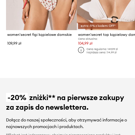
extra -5% z kodem: OFF*
women'secret figi kąpielowe damskie
women'secret top kąpielowy da
Cena aktualna:
109,99 zł
104,99 zł
Cena regularna:
149,99 zł
Najniższa cena:
114,99 zł
-20%
zniżki** na pierwsze zakupy
za zapis do newslettera.
Dołącz do naszej społeczności, aby otrzymywać informacje o
najnowszych promocjach i produktach.
**Rabat jest jednorazowy, obejmuje nieprzecenione produkty i jest