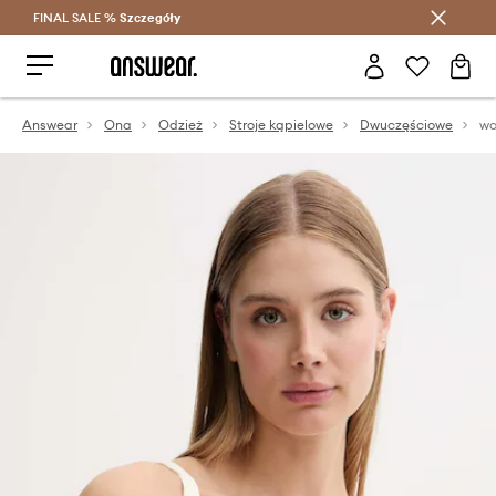
FINAL SALE %
Szczegóły
Oszczędzaj z Answear Club >
Answear
Ona
Odzież
Stroje kąpielowe
Dwuczęściowe