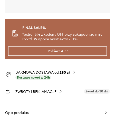
FINAL SALE%
*extra -5% z kodem: OFF przy zakupach za min.
399 zł. W appce masz extra -10%!
Pobierz APP
DARMOWA DOSTAWA od
280 zł
Dostawa nawet w 24h
ZWROTY I REKLAMACJE
Zwrot do 30 dni
Opis produktu