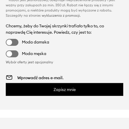
ważny przy zakupach za min. 350 zł. Rabat nie łączy się z innymi
promocjami, a niektóre produkty mogą być wyłączone z rabatu.
Szczegóły na stronie:
wykluczenia z promocji
.
Chcemy, żeby do Twojej skrzynki trafiało tylko to, co
naprawdę Cię interesuje. Powiedz, czy jest to:
Moda damska
Moda męska
Wybór oferty jest opcjonalny
Zapisz mnie