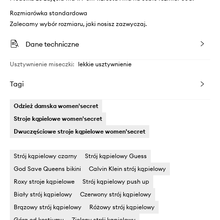
Rozmiarówka standardowa
Zalecamy wybór rozmiaru, jaki nosisz zazwyczaj.
Dane techniczne
Usztywnienie miseczki
:
lekkie usztywnienie
Tagi
Odzież damska women'secret
Stroje kąpielowe women'secret
Dwuczęściowe stroje kąpielowe women'secret
Strój kąpielowy czarny
Strój kąpielowy Guess
God Save Queens bikini
Calvin Klein strój kąpielowy
Roxy stroje kąpielowe
Strój kąpielowy push up
Biały strój kąpielowy
Czerwony strój kąpielowy
Brązowy strój kąpielowy
Różowy strój kąpielowy
Góra od kostiumu
Zielony strój kąpielowy