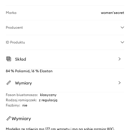
Marka
women'secret
Producent
ID Produktu
Skład
84 % Poliamid, 16 % Elastan
Wymiary
Fason biustonosza
:
klasyczny
Rodzaj ramiączek
:
z regulacją
Fiszbiny
:
nie
Wymiary
Modelka ze zdjęcia ma 177 cm wzrostu i ma na sobie rozmiar 80C.