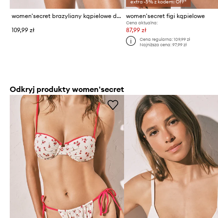
extra -5% z kodem: OFF*
women'secret brazyliany kąpielowe damskie
women'secret figi kąpielowe
Cena aktualna:
109,99 zł
87,99 zł
Cena regularna:
109,99 zł
Najniższa cena:
97,99 zł
Odkryj produkty women'secret