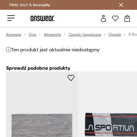
FINAL SALE %
Szczegóły
Oszczędzaj z Answear Club >
Answear
Ona
Akcesoria
Czapki i kapelusze
Opaski
X-Bi
Ten produkt jest aktualnie niedostępny
Sprawdź podobne produkty