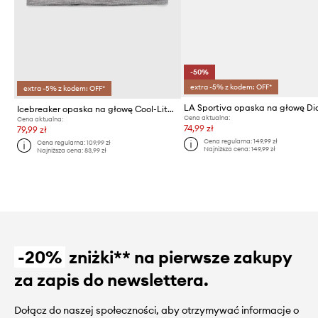
-50%
extra -5% z kodem: OFF*
extra -5% z kodem: OFF*
Icebreaker opaska na głowę Cool-Lite Merino Flexi
Cena aktualna:
Cena aktualna:
74,99 zł
79,99 zł
Cena regularna:
149,99 zł
Cena regularna:
109,99 zł
Najniższa cena:
149,99 zł
Najniższa cena:
83,99 zł
-20%
zniżki** na pierwsze zakupy
za zapis do newslettera.
Dołącz do naszej społeczności, aby otrzymywać informacje o