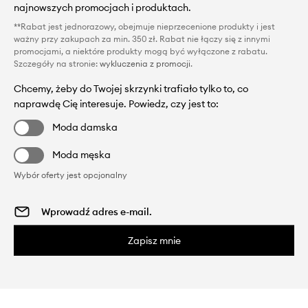
najnowszych promocjach i produktach.
**Rabat jest jednorazowy, obejmuje nieprzecenione produkty i jest
ważny przy zakupach za min. 350 zł. Rabat nie łączy się z innymi
promocjami, a niektóre produkty mogą być wyłączone z rabatu.
Szczegóły na stronie:
wykluczenia z promocji
.
Chcemy, żeby do Twojej skrzynki trafiało tylko to, co
naprawdę Cię interesuje. Powiedz, czy jest to:
Moda damska
Moda męska
Wybór oferty jest opcjonalny
Zapisz mnie