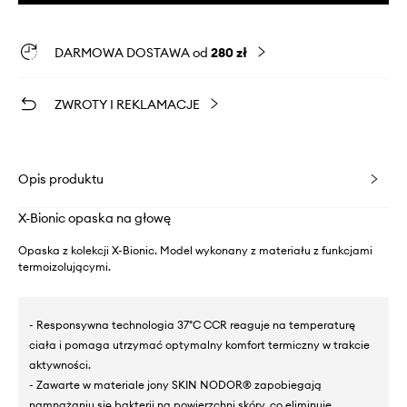
DARMOWA DOSTAWA od
280 zł
ZWROTY I REKLAMACJE
Opis produktu
X-Bionic opaska na głowę
Opaska z kolekcji X-Bionic. Model wykonany z materiału z funkcjami
termoizolującymi.
- Responsywna technologia 37°C CCR reaguje na temperaturę
ciała i pomaga utrzymać optymalny komfort termiczny w trakcie
aktywności.
- Zawarte w materiale jony SKIN NODOR® zapobiegają
namnażaniu się bakterii na powierzchni skóry, co eliminuje