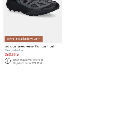
extra -5% z kodem: OFF*
adidas sneakersy Kantai Trail
Cena aktualna:
360,99 zł
Cena regularna:
529,99 zł
Najniższa cena:
379,99 zł