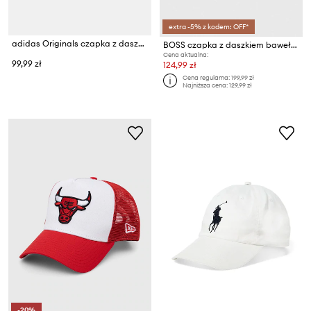
extra -5% z kodem: OFF*
adidas Originals czapka z daszkiem CURVED TRUCKER
BOSS czapka z daszkiem bawełniana Zed
Cena aktualna:
99,99 zł
124,99 zł
Cena regularna:
199,99 zł
Najniższa cena:
129,99 zł
-20%