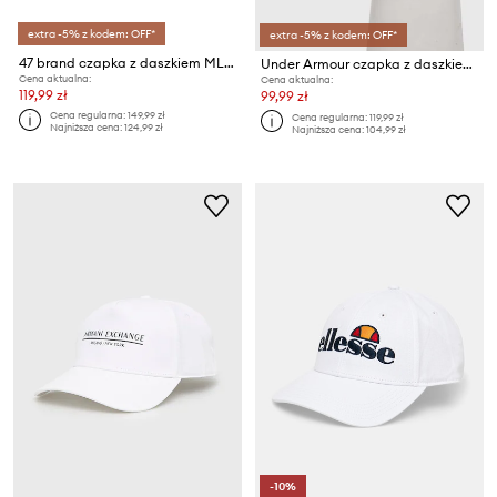
extra -5% z kodem: OFF*
extra -5% z kodem: OFF*
47 brand czapka z daszkiem MLB New York Yankees
Under Armour czapka z daszkiem Iso Cill Launch
Cena aktualna:
Cena aktualna:
119,99 zł
99,99 zł
Cena regularna:
149,99 zł
Cena regularna:
119,99 zł
Najniższa cena:
124,99 zł
Najniższa cena:
104,99 zł
-10%