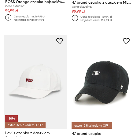
BOSS Orange czapka bejsbolówka męska bawełniana Derrel-PL
47 brand czapka z daszkiem MLB New York Yankees
Cena aktualna:
Cena aktualna:
99,99 zł
99,99 zł
Cena regularna:
169,99 zł
Cena regularna:
139,99 zł
Najniższa cena:
104,99 zł
Najniższa cena:
104,99 zł
-10%
extra -5% z kodem: OFF*
extra -5% z kodem: OFF*
Levi's czapka z daszkiem
47 brand czapka