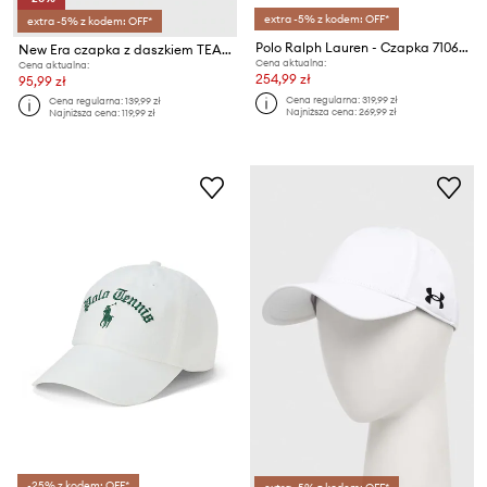
extra -5% z kodem: OFF*
extra -5% z kodem: OFF*
Polo Ralph Lauren - Czapka 710673584003
New Era czapka z daszkiem TEAM COLOUR BLOCK 9FORTY® AF TRUCKER
Cena aktualna:
Cena aktualna:
254,99 zł
95,99 zł
Cena regularna:
319,99 zł
Cena regularna:
139,99 zł
Najniższa cena:
269,99 zł
Najniższa cena:
119,99 zł
-25% z kodem: OFF*