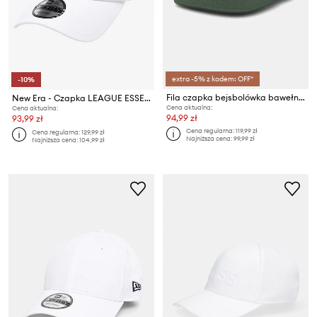
extra -5% z kodem: OFF*
-10%
Fila czapka bejsbolówka bawełniana FIRENZE
New Era - Czapka LEAGUE ESSENTIAL 9FORTY®
Cena aktualna:
Cena aktualna:
94,99 zł
93,99 zł
Cena regularna:
119,99 zł
Cena regularna:
129,99 zł
Najniższa cena:
99,99 zł
Najniższa cena:
104,99 zł