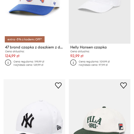
extra -5% z kodem: OFF*
47 brand czapka z daszkiem z domieszką wełny MLB New York Mets
Helly Hansen czapka
Cena aktualna:
Cena aktualna:
124,99 zł
92,99 zł
Cena regularna:
199,99 zł
Cena regularna:
109,99 zł
Najniższa cena:
129,99 zł
Najniższa cena:
97,99 zł