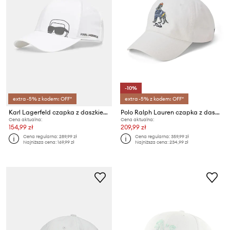
-10%
extra -5% z kodem: OFF*
extra -5% z kodem: OFF*
Karl Lagerfeld czapka z daszkiem
Polo Ralph Lauren czapka z daszkiem bawełniana
Cena aktualna:
Cena aktualna:
154,99 zł
209,99 zł
Cena regularna:
289,99 zł
Cena regularna:
359,99 zł
Najniższa cena:
169,99 zł
Najniższa cena:
234,99 zł