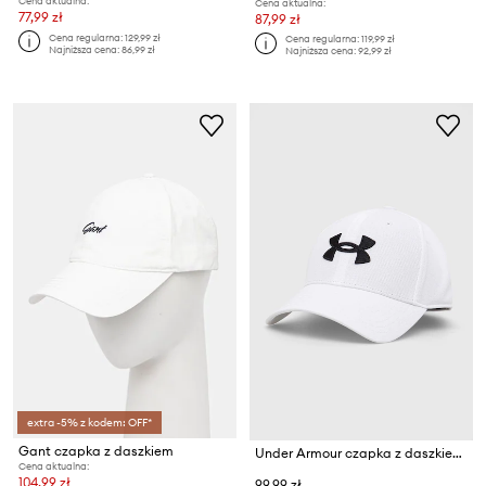
Cena aktualna:
Cena aktualna:
77,99 zł
87,99 zł
Cena regularna:
129,99 zł
Cena regularna:
119,99 zł
Najniższa cena:
86,99 zł
Najniższa cena:
92,99 zł
extra -5% z kodem: OFF*
Gant czapka z daszkiem
Under Armour czapka z daszkiem męska
Cena aktualna:
104,99 zł
99,99 zł