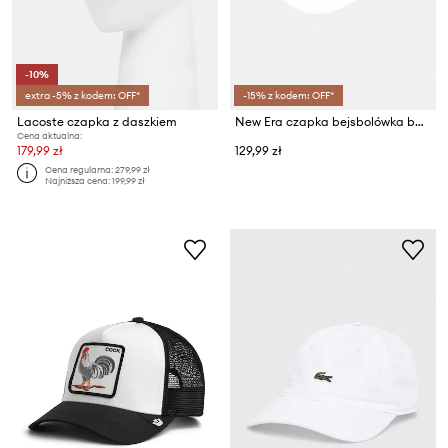
-10%
extra -5% z kodem: OFF*
-15% z kodem: OFF*
Lacoste czapka z daszkiem
New Era czapka bejsbolówka bawełniana FLORAL INFILL 940 NYY
Cena aktualna:
179,99 zł
129,99 zł
Cena regularna:
279,99 zł
Najniższa cena:
199,99 zł