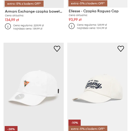
extra -5% z kodem: OFF*
extra -5% z kodem: OFF*
Ellesse - Czapka Ragusa Cap
Armani Exchange czapka bawełniana
Cena aktualna:
Cena aktualna:
93,99 zł
134,99 zł
Cena regularna:
129,99 zł
Cena regularna:
229,99 zł
Najniższa cena:
104,99 zł
Najniższa cena:
139,99 zł
-10%
extra -5% z kodem: OFF*
-38%