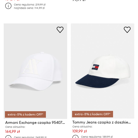
Cena regularna:
219,99 zł
Najniższa cena:
114,99 zł
extra -5% z kodem: OFF*
extra -5% z kodem: OFF*
Tommy Jeans czapka z daszkiem męska bawełniana
Armani Exchange czapka 954079.CC518.NOS
Cena aktualna:
Cena aktualna:
109,99 zł
164,99 zł
Cena regularna:
189,99 zł
Cena regularna:
249,99 zł