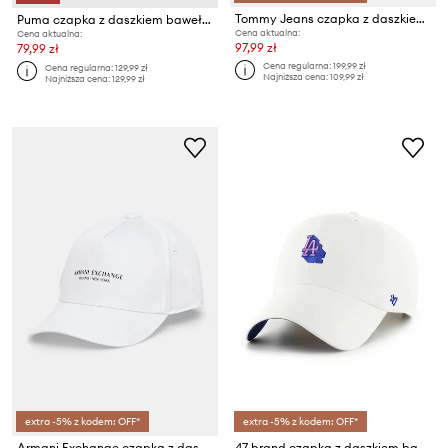
Tommy Jeans czapka z daszkiem bawełniana
Puma czapka z daszkiem bawełniana PRIME Dad
Cena aktualna:
Cena aktualna:
97,99 zł
79,99 zł
Cena regularna:
199,99 zł
Cena regularna:
129,99 zł
Najniższa cena:
109,99 zł
Najniższa cena:
129,99 zł
extra -5% z kodem: OFF*
extra -5% z kodem: OFF*
Armani Exchange czapka z daszkiem bawełniana
47 brand czapka z daszkiem bawełniana MLB Los Angeles Dodgers