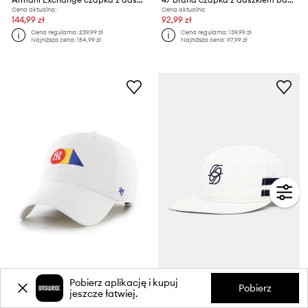
Cena aktualna:
Cena aktualna:
144,99 zł
92,99 zł
Cena regularna:
239,99 zł
Cena regularna:
139,99 zł
Najniższa cena:
154,99 zł
Najniższa cena:
97,99 zł
extra -5% z kodem: OFF*
-52%
Pobierz aplikację i kupuj
Pobierz
jeszcze łatwiej.
47 brand czapka z daszkiem bawełniana MLB New York Yankees
Drôle de Monsieur czapka z daszkiem bawełniana La Casquette D Miroir
Cena aktualna:
Cena aktualna: