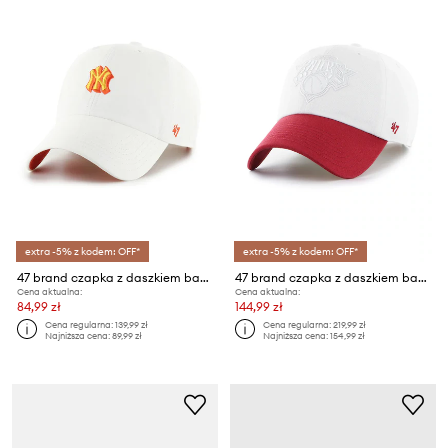
extra -5% z kodem: OFF*
extra -5% z kodem: OFF*
47 brand czapka z daszkiem bawełniana MLB New York Yankees
47 brand czapka z daszkiem bawełniana NBA New York Knicks '47 x Tommy Hilfiger
Cena aktualna:
Cena aktualna:
84,99 zł
144,99 zł
Cena regularna:
139,99 zł
Cena regularna:
219,99 zł
Najniższa cena:
89,99 zł
Najniższa cena:
154,99 zł