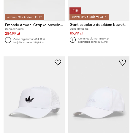
-11%
extra -5% z kodem: OFF*
extra -5% z kodem: OFF*
Gant czapka z daszkiem bawełniana
Emporio Armani Czapka bawełniana
Cena aktualna:
Cena aktualna:
119,99 zł
284,99 zł
Cena regularna:
189,99 zł
Cena regularna:
409,99 zł
Najniższa cena:
134,99 zł
Najniższa cena:
299,99 zł