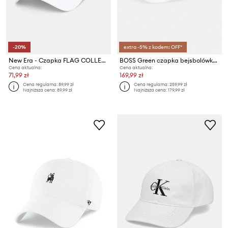
-20%
extra -5% z kodem: OFF*
New Era - Czapka FLAG COLLECTION
BOSS Green czapka bejsbolówka męska Pyer-Golf
Cena aktualna:
Cena aktualna:
71,99 zł
169,99 zł
Cena regularna:
89,99 zł
Cena regularna:
259,99 zł
Najniższa cena:
89,99 zł
Najniższa cena:
179,99 zł