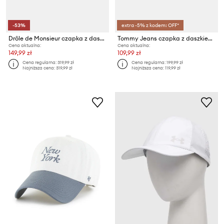
-53%
extra -5% z kodem: OFF*
Drôle de Monsieur czapka z daszkiem La Casquette Drule Tennis
Tommy Jeans czapka z daszkiem bawełniana
Cena aktualna:
Cena aktualna:
149,99 zł
109,99 zł
Cena regularna:
319,99 zł
Cena regularna:
199,99 zł
Najniższa cena:
319,99 zł
Najniższa cena:
119,99 zł