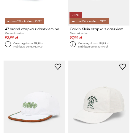
-10%
extra -5% z kodem: OFF*
extra -5% z kodem: OFF*
47 brand czapka z daszkiem bawełniana Dog Base Runner Icon
Calvin Klein czapka z daszkiem męska bawełniana
Cena aktualna:
Cena aktualna:
92,99 zł
97,99 zł
Cena regularna:
119,99 zł
Cena regularna:
179,99 zł
Najniższa cena:
95,99 zł
Najniższa cena:
109,99 zł