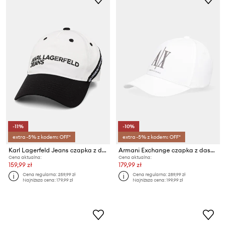
-11%
-10%
extra -5% z kodem: OFF*
extra -5% z kodem: OFF*
Karl Lagerfeld Jeans czapka z daszkiem męska
Armani Exchange czapka z daszkiem bawełniana
Cena aktualna:
Cena aktualna:
159,99 zł
179,99 zł
Cena regularna:
259,99 zł
Cena regularna:
289,99 zł
Najniższa cena:
179,99 zł
Najniższa cena:
199,99 zł