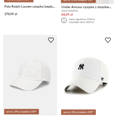
extra -5% z kodem: OFF*
Polo Ralph Lauren czapka bejsbolówka męska bawełniana
Under Armour czapka z daszkiem Team Blitzing
Cena aktualna:
379,99 zł
84,99 zł
Cena regularna:
99,99 zł
Najniższa cena:
89,99 zł
extra -5% z kodem: OFF*
extra -5% z kodem: OFF*