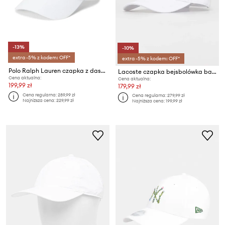
-13%
-10%
extra -5% z kodem: OFF*
extra -5% z kodem: OFF*
Polo Ralph Lauren czapka z daszkiem bawełniana
Lacoste czapka bejsbolówka bawełniana
Cena aktualna:
Cena aktualna:
199,99 zł
179,99 zł
Cena regularna:
289,99 zł
Cena regularna:
279,99 zł
Najniższa cena:
229,99 zł
Najniższa cena:
199,99 zł