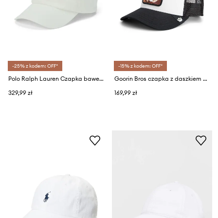
-25% z kodem: OFF*
-15% z kodem: OFF*
Polo Ralph Lauren Czapka bawełniana 710667709008
Goorin Bros czapka z daszkiem King Trucker
329,99 zł
169,99 zł