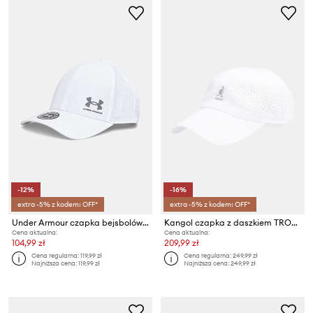
-12%
-16%
extra -5% z kodem: OFF*
extra -5% z kodem: OFF*
Under Armour czapka bejsbolówka męska
Kangol czapka z daszkiem TROPIC VENTAIR SPACECAP
Cena aktualna:
Cena aktualna:
104,99 zł
209,99 zł
Cena regularna:
119,99 zł
Cena regularna:
249,99 zł
Najniższa cena:
119,99 zł
Najniższa cena:
249,99 zł