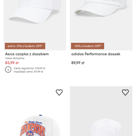
extra -5% z kodem: OFF*
-15% z kodem: OFF*
Asics czapka z daszkiem
adidas Performance daszek
Cena aktualna:
83,99 zł
89,99 zł
Cena regularna:
109,99 zł
Najniższa cena:
87,99 zł