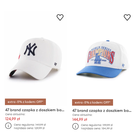
extra -5% z kodem: OFF*
extra -5% z kodem: OFF*
47 brand czapka z daszkiem bawełniana MLB New York Yankees
47 brand czapka z daszkiem bawełniana MLB Los Angeles Dodgers
Cena aktualna:
Cena aktualna:
124,99 zł
144,99 zł
Cena regularna:
149,99 zł
Cena regularna:
199,99 zł
Najniższa cena:
129,99 zł
Najniższa cena:
154,99 zł