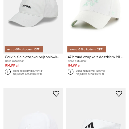
extra -5% z kodem: OFF*
extra -5% z kodem: OFF*
Calvin Klein czapka bejsbolówka męska bawełniana
47 brand czapka z daszkiem MLB Oakland Athletics
Cena aktualna:
Cena aktualna:
104,99 zł
114,99 zł
Cena regularna:
179,99 zł
Cena regularna:
139,99 zł
Najniższa cena:
109,99 zł
Najniższa cena:
119,99 zł