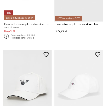
-11%
extra -5% z kodem: OFF*
-25% z kodem: OFF*
Goorin Bros czapka z daszkiem Rooster Trucker
Lacoste czapka z daszkiem bawełniana
Cena aktualna:
149,99 zł
279,99 zł
Cena regularna:
169,99 zł
Najniższa cena:
169,99 zł