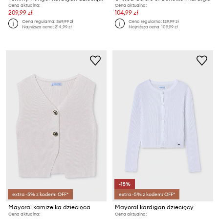
Cena aktualna:
Cena aktualna:
209,99 zł
104,99 zł
Cena regularna:
369,99 zł
Cena regularna:
129,99 zł
Najniższa cena:
214,99 zł
Najniższa cena:
109,99 zł
-15%
extra -5% z kodem: OFF*
extra -5% z kodem: OFF*
Mayoral kamizelka dziecięca
Mayoral kardigan dziecięcy
Cena aktualna:
Cena aktualna: