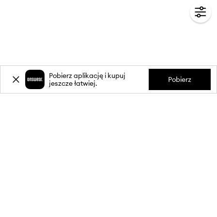
Pobierz aplikację i kupuj
Pobierz
jeszcze łatwiej.
-20%
zniżki** na pierwsze zakupy
za zapis do newslettera.