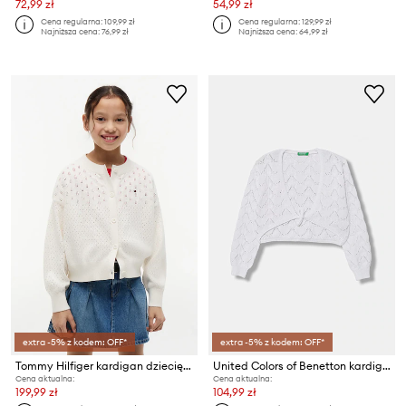
72,99 zł
54,99 zł
Cena regularna:
109,99 zł
Cena regularna:
129,99 zł
Najniższa cena:
76,99 zł
Najniższa cena:
64,99 zł
extra -5% z kodem: OFF*
extra -5% z kodem: OFF*
Tommy Hilfiger kardigan dziecięcy bawełniany
United Colors of Benetton kardigan dziecięcy ażurowy
Cena aktualna:
Cena aktualna:
199,99 zł
104,99 zł