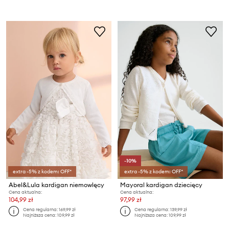
-10%
extra -5% z kodem: OFF*
extra -5% z kodem: OFF*
Abel&Lula kardigan niemowlęcy
Mayoral kardigan dziecięcy
Cena aktualna:
Cena aktualna:
104,99 zł
97,99 zł
Cena regularna:
169,99 zł
Cena regularna:
139,99 zł
Najniższa cena:
109,99 zł
Najniższa cena:
109,99 zł