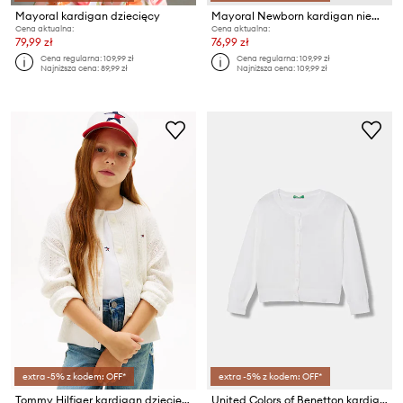
Mayoral kardigan dziecięcy
Mayoral Newborn kardigan niemowlęcy
Cena aktualna:
Cena aktualna:
79,99 zł
76,99 zł
Cena regularna:
109,99 zł
Cena regularna:
109,99 zł
Najniższa cena:
89,99 zł
Najniższa cena:
109,99 zł
extra -5% z kodem: OFF*
extra -5% z kodem: OFF*
Tommy Hilfiger kardigan dziecięcy bawełniany
United Colors of Benetton kardigan dziecięcy z bawełną