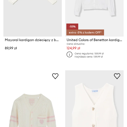
-10%
extra -5% z kodem: OFF*
Mayoral kardigan dziecięcy z bawełną
United Colors of Benetton kardigan dziecięcy z bawełny
Cena aktualna:
89,99 zł
124,99 zł
Cena regularna:
159,99 zł
Najniższa cena:
139,99 zł