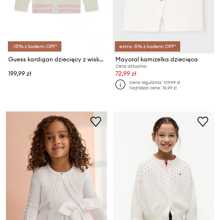
-15% z kodem: OFF*
extra -5% z kodem: OFF*
Guess kardigan dziecięcy z wiskozą
Mayoral kamizelka dziecięca
Cena aktualna:
199,99 zł
72,99 zł
Cena regularna:
109,99 zł
Najniższa cena:
76,99 zł