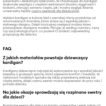
sukienkami i delikatnymi balerinami. W chłodniejsze dni kardigan
doskonale współgra z ciepłymi wełnianymi bluzami, legginsami i
botkami, oferując zarówno ciepło, jak i modny wygląd. Równie
uniwersalny będzie
czarny sweterek dla dziewczynki
.
Wybierz kardigan w kolorze bieli z szerokiej oferty produktów od
renomowanych brandów, które znane są z wysokiej jakości i
stylowego designu. Dzięki intuicyjnej nawigacji możesz łatwo
przeszukiwać dostępne modele, filtrując je według rozmiaru, ceny
czy opcji ekologicznych, co pozwoli Ci znaleźć odpowiednią
propozycję dla dziecka.
FAQ
Z jakich materiałów powstaje dziewczęcy
kardigan?
Kardigany dziewczęce najczęściej wykonywane są z wysokiej jakości
bawełny o grubszym splocie, która zapewnia komfort i trwałość. W
niektórych modelach spotyka się także przewiewną wiskozę lub
ciepłą wełnę, dzięki czemu sweter można dopasować do pory roku i
potrzeb dziecka.
Na jakie okazje sprawdzają się rozpinane swetry
dla dzieci?
Rozpinane swetry dla dzieci są bardzo uniwersalne i wiele zależy od