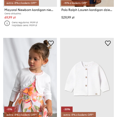
extra -5% z kodem: OFF*
-15% z kodem: OFF*
Mayoral Newborn kardigan niemowlęcy z wiskozą
Polo Ralph Lauren kardigan dziecięcy
Cena aktualna:
69,99 zł
529,99 zł
Cena regularna:
99,99 zł
Najniższa cena:
99,99 zł
-11%
-30%
extra -5% z kodem: OFF*
extra -5% z kodem: OFF*