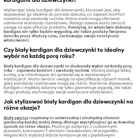
Wybierając biały kardigan dla dziewczynki, kluczowe jest, aby
dopasować go idealnie do potrzeb dziecka, co zapewni komfort
noszenia oraz swobodę ruchów. Różne marki mogą oferować
odmienne standardy rozmiarowe, dlatego zawsze warto zwrócić
uwagę na specyfikacje produktu.
Pamiętaj, że właściwie dobrany
kardigan nie tylko będzie wygodny, ale także posłuży Twojemu
dziecku przez dłuższy czas, zachowując swoje estetyczne
właściwości
.
Czy biały kardigan dla dziewczynki to idealny
wybór na każdą porę roku?
Biały kardigan dla dziewczynki to doskonały wybór na każdą porę
roku – zapewnia komfort i swobodę ruchów
. Wiosną zastąpi lekką
kurtkę, a w chłodniejsze dni sprawdzi się w warstwowych
stylizacjach. Warto zwrócić uwagę na specyfikację różnych marek,
gdyż standardy rozmiarowe mogą się różnić. Starannie dopasowany
kardigan z miękkiej dzianiny nie tylko gwarantuje wygodę, ale także
długo posłuży, zachowując swoje estetyczne właściwości.
Jak stylizować biały kardigan dla dziewczynki na
różne okazje?
Biały sweter
rozpinany to uniwersalny i niezbędny element
garderoby każdej małej damy, dlatego wystylizujesz go w dowolny
sposób na różne okazje.
Można go połączyć z codziennymi
jeansami, kolorowymi T-shirtami i sneakersami. W przypadku
eleganckich stylizacji dobrze komponuje się z pastelowymi