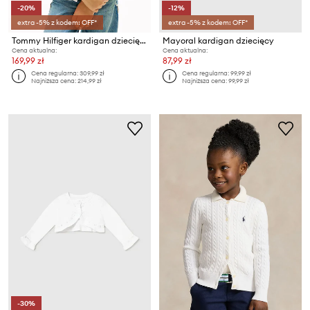
-20%
-12%
extra -5% z kodem: OFF*
extra -5% z kodem: OFF*
Tommy Hilfiger kardigan dziecięcy bawełniany
Mayoral kardigan dziecięcy
Cena aktualna:
Cena aktualna:
169,99 zł
87,99 zł
Cena regularna:
309,99 zł
Cena regularna:
99,99 zł
Najniższa cena:
214,99 zł
Najniższa cena:
99,99 zł
-30%