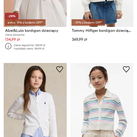
-28%
extra -5% z kodem: OFF*
-15% z kodem: OFF*
Abel&Lula kardigan dziecięcy
Tommy Hilfiger kardigan dziecięcy bawełniany
Cena aktualna:
134,99 zł
369,99 zł
Cena regularna:
189,99 zł
Najniższa cena:
189,99 zł