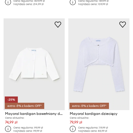
Cena regularna:
309,99 zł
Cena regularna:
159,99 zł
Najniższa cena:
214,99 zł
Najniższa cena:
109,99 zł
-25%
extra -5% z kodem: OFF*
extra -5% z kodem: OFF*
Mayoral kardigan bawełniany dziecięcy
Mayoral kardigan dziecięcy
Cena aktualna:
Cena aktualna:
74,99 zł
79,99 zł
Cena regularna:
99,99 zł
Cena regularna:
119,99 zł
Najniższa cena:
99,99 zł
Najniższa cena:
83,99 zł