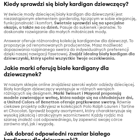
Kiedy sprawdzi się biały kardigan dziewczęcy?
W świecie mody dziecięcej biały kardigan dla dziewczynki jest
niezastąpionym elementem garderoby, łączącym w sobie elegancję,
funkcjonalność i komfort.
Świetnie sprawdzi się na specjalne
okazje, a także na co dzień.
Pasuje do sukienek i jeansów. To
doskonałe rozwiązanie dla małych miłośniczek mody.
Answear oferuje różnorodną kolekcję kardiganów dla dziewcząt. To
propozycje od renomowanych producentów. Masz możliwość
dopasowania rozpinanego swetra do indywidualnych preferencji
dzięki naszej nawigacji fasetowej.
Znajdź idealny biały kardigan dla
dziewczynki, który spełni wszystkie Twoje oczekiwania.
Jakie marki oferują białe kardigany dla
dziewczynek?
W naszym sklepie online znajdziesz szeroki wybór odzieży dziecięcej.
Biały kardigan dziewczęcy występuje w różnych wersjach
różniących się designem.
Marki Twinset i Mayoral proponują
modele zawierające wełnę, która nadaje się na chłodniejsze dni,
a United Colors of Benetton oferuje prążkowane swetry.
Równie
ciekawe projekty odkryjesz w kolekcjach Polo Ralph Lauren i Tartine
et Chocolat. Sprawdź bogaty asortyment, który charakteryzuje się
wysoką jakością i atrakcyjnym wzornictwem! Każdy rodzic ma
szansę znaleźć coś odpowiedniego, by zapewnić swojej córce
zarówno styl, jak i wygodę.
Jak dobrać odpowiedni rozmiar białego
kardiganu dla dziewczynki?