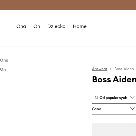
Premium Fashion Benefits >
O
Ona
On
Dziecko
Home
Ona
On
Obuwie
Answear
Boss Aiden
Boss Aide
Obuwie
Sneakersy
Sneakersy
Od popularnych
Cena