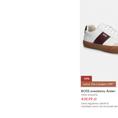
-10%
extra -5% z kodem: OFF*
BOSS sneakersy Aiden
Cena aktualna:
439,99 zł
Cena regularna:
699,99 zł
Najniższa cena z 30 dni przed obn