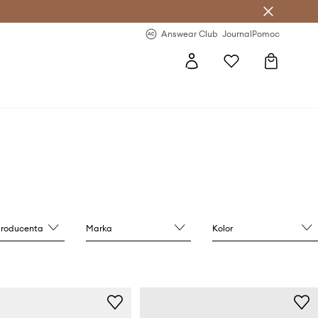
letter >
Regularne nowości >
Answear Club
Journal
Pomoc
producenta
Marka
Kolor