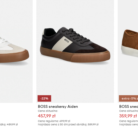
-22%
extra -5% 
BOSS sneakersy Aiden
BOSS snea
Cena aktualna:
Cena aktualna
457,99 zł
359,99 zł
Cena regularna:
699,99 zł
Cena regularn
iżką:
489,99 zł
Najniższa cena z 30 dni przed obniżką:
589,99 zł
Najniższa cena