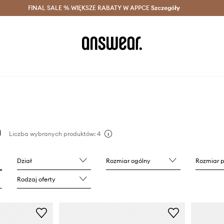
szczędzaj z Answear Club >
FINAL SALE % WIĘKSZE RABATY W APPCE
Dostawa nawet w 24h >
Szczegóły
News
n
Liczba wybranych produktów: 4
Dział
Rozmiar ogólny
Rozmiar 
Rodzaj oferty