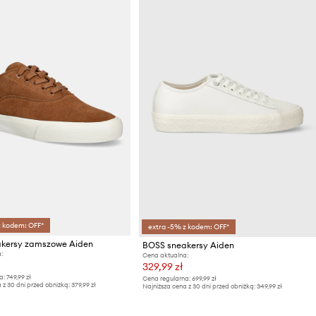
z kodem: OFF*
extra -5% z kodem: OFF*
kersy zamszowe Aiden
BOSS sneakersy Aiden
:
Cena aktualna:
329,99 zł
a:
749,99 zł
Cena regularna:
699,99 zł
 z 30 dni przed obniżką:
379,99 zł
Najniższa cena z 30 dni przed obniżką:
349,99 zł