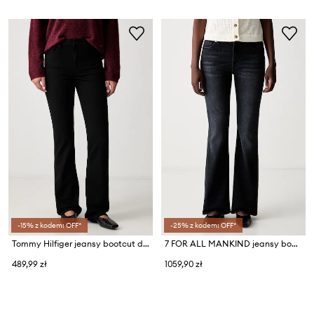
-15% z kodem: OFF*
-25% z kodem: OFF*
Tommy Hilfiger jeansy bootcut damskie
7 FOR ALL MANKIND jeansy bootcut damskie
489,99 zł
1059,90 zł