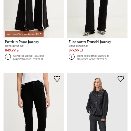
extra -5% z kodem: OFF*
Patrizia Pepe jeansy
Elisabetta Franchi jeansy
Cena aktualna:
Cena aktualna:
849,99 zł
879,99 zł
Cena regularna:
1619,90 zł
Cena regularna:
1239,90 zł
Najniższa cena:
899,99 zł
Najniższa cena:
929,99 zł