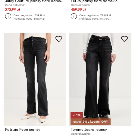
Juicy Couture jeansy flare damskie LOW RISE BOOTCU
Liu Jo jeansy flare damskie
Cena aktualna:
Cena aktualna:
273,99 zł
459,99 zł
Cena regularna:
539,99 zł
Cena regularna:
729,99 zł
Najniższa cena:
309,99 zł
Najniższa cena:
469,99 zł
-15%
extra -5% z kodem: OFF*
Patrizia Pepe jeansy
Tommy Jeans jeansy
Cena aktualna: