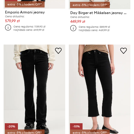
extra -5% z kodem: OFF*
extra -5% z kodem: OFF*
Emporio Armani jeansy
Day Birger et Mikkelsen jeansy Madisson - Comfy Denim RD
Cena aktualna:
Cena aktualna:
579,99 zł
449,99 zł
Cena regularna:
1139,90 zł
Cena regularna:
589,99 zł
Najniższa cena:
649,99 zł
Najniższa cena:
469,99 zł
-20%
-10%
extra -5% z kodem: OFF*
extra -5% z kodem: OFF*