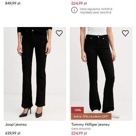
849,99 zł
224,99 zł
Cena regularna:
449,99 zł
Najniższa cena:
264,99 zł
-10%
extra -5% z kodem: OFF*
Joop! jeansy
Tommy Hilfiger jeansy
Cena aktualna:
639,99 zł
224,99 zł