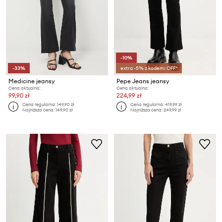
-10%
-33%
extra -5% z kodem: OFF*
Medicine jeansy
Pepe Jeans jeansy
Cena aktualna:
Cena aktualna:
99,90 zł
224,99 zł
Cena regularna:
149,90 zł
Cena regularna:
419,99 zł
Najniższa cena:
149,90 zł
Najniższa cena:
249,99 zł