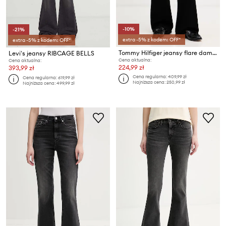
-10%
-21%
extra -5% z kodem: OFF*
extra -5% z kodem: OFF*
Tommy Hilfiger jeansy flare damskie
Levi's jeansy RIBCAGE BELLS
Cena aktualna:
Cena aktualna:
224,99 zł
393,99 zł
Cena regularna:
409,99 zł
Cena regularna:
619,99 zł
Najniższa cena:
250,99 zł
Najniższa cena:
499,99 zł