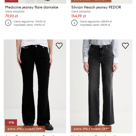
Medicine jeansy flare damskie
Silvian Heach jeansy PEDOR
Cena aktualna:
Cena aktualna:
79,90 zł
154,99 zł
Cena regularna:
149,90 zł
Cena regularna:
239,99 zł
Najniższa cena:
149,90 zł
Najniższa cena:
169,99 zł
-11%
extra -5% z kodem: OFF*
extra -5% z kodem: OFF*