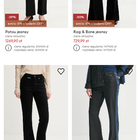
-39%
-50%
extra -5% z kodem: OFF*
extra -5% z kodem: OFF*
Patou jeansy
Rag & Bone jeansy
Cena aktualna:
Cena aktualna:
1269,90 zł
729,99 zł
Cena regularna:
2109,90 zł
Cena regularna:
1479,90 zł
Najniższa cena:
2109,90 zł
Najniższa cena:
1479,90 zł