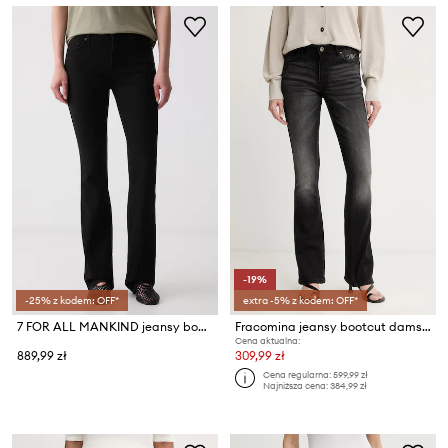
-19%
-25% z kodem: OFF*
extra -5% z kodem: OFF*
7 FOR ALL MANKIND jeansy bootcut damskie
Fracomina jeansy bootcut damskie BELLA
Cena aktualna:
889,99 zł
309,99 zł
Cena regularna:
599,99 zł
Najniższa cena:
384,99 zł