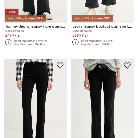
-20%
extra -5% z kodem: OFF*
extra -5% z kodem: OFF*
Tommy Jeans jeansy flare damskie
Levi's jeansy bootcut damskie LOW SLIM BOOT
Cena aktualna:
Cena aktualna:
249,99 zł
369,99 zł
Cena regularna:
449,99 zł
Cena regularna:
559,99 zł
Najniższa cena:
314,99 zł
Najniższa cena:
389,99 zł