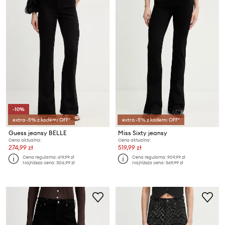
-10%
extra -5% z kodem: OFF*
extra -5% z kodem: OFF*
Guess jeansy BELLE
Miss Sixty jeansy
Cena aktualna:
Cena aktualna:
274,99 zł
519,99 zł
Cena regularna:
619,99 zł
Cena regularna:
909,99 zł
Najniższa cena:
306,99 zł
Najniższa cena:
569,99 zł