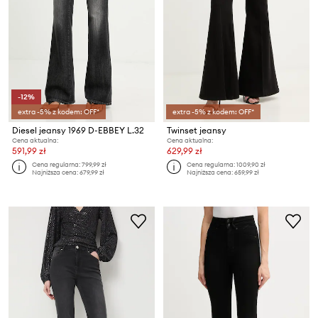
-12%
extra -5% z kodem: OFF*
extra -5% z kodem: OFF*
Diesel jeansy 1969 D-EBBEY L.32
Twinset jeansy
Cena aktualna:
Cena aktualna:
591,99 zł
629,99 zł
Cena regularna:
799,99 zł
Cena regularna:
1009,90 zł
Najniższa cena:
679,99 zł
Najniższa cena:
659,99 zł