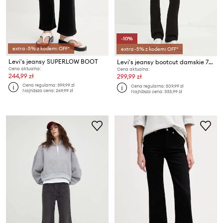
-10%
extra -5% z kodem: OFF*
extra -5% z kodem: OFF*
Levi's jeansy SUPERLOW BOOT
Levi's jeansy bootcut damskie 725 HIGH RISE BOOTCUT
Cena aktualna:
Cena aktualna:
244,99 zł
299,99 zł
Cena regularna:
399,99 zł
Cena regularna:
509,99 zł
Najniższa cena:
269,99 zł
Najniższa cena:
333,99 zł