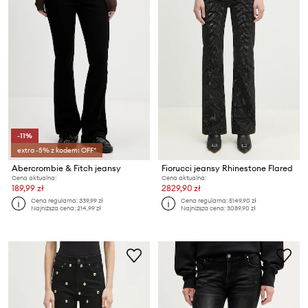
-11%
extra -5% z kodem: OFF*
Abercrombie & Fitch jeansy
Fiorucci jeansy Rhinestone Flared
Cena aktualna:
Cena aktualna:
189,99 zł
2829,90 zł
Cena regularna:
339,99 zł
Cena regularna:
5149,90 zł
Najniższa cena:
214,99 zł
Najniższa cena:
3089,90 zł