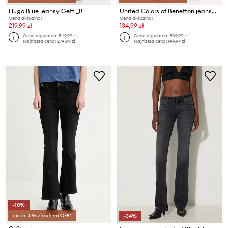
Hugo Blue jeansy Getti_B
United Colors of Benetton jeansy flare damskie
Cena aktualna:
Cena aktualna:
219,99 zł
134,99 zł
Cena regularna:
549,99 zł
Cena regularna:
309,99 zł
Najniższa cena:
274,99 zł
Najniższa cena:
149,99 zł
-10%
extra -5% z kodem: OFF*
-34%