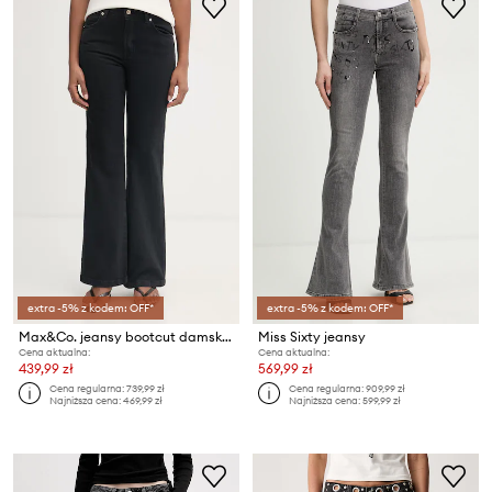
extra -5% z kodem: OFF*
extra -5% z kodem: OFF*
Max&Co. jeansy bootcut damskie MCOESTREMO
Miss Sixty jeansy
Cena aktualna:
Cena aktualna:
439,99 zł
569,99 zł
Cena regularna:
739,99 zł
Cena regularna:
909,99 zł
Najniższa cena:
469,99 zł
Najniższa cena:
599,99 zł