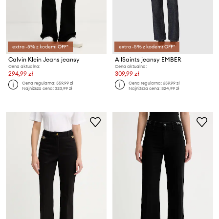
extra -5% z kodem: OFF*
extra -5% z kodem: OFF*
Calvin Klein Jeans jeansy
AllSaints jeansy EMBER
Cena aktualna:
Cena aktualna:
294,99 zł
309,99 zł
Cena regularna:
559,99 zł
Cena regularna:
659,99 zł
Najniższa cena:
323,99 zł
Najniższa cena:
324,99 zł