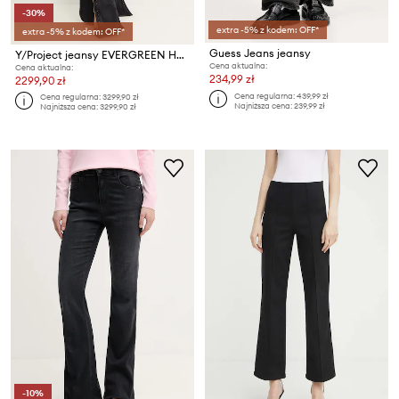
-30%
extra -5% z kodem: OFF*
extra -5% z kodem: OFF*
Guess Jeans jeansy
Y/Project jeansy EVERGREEN HOOK AND EYE SLIM JEANS
Cena aktualna:
Cena aktualna:
234,99 zł
2299,90 zł
Cena regularna:
439,99 zł
Cena regularna:
3299,90 zł
Najniższa cena:
239,99 zł
Najniższa cena:
3299,90 zł
-10%