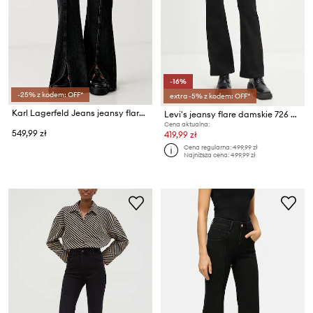
-16%
-25% z kodem: OFF*
extra -5% z kodem: OFF*
Karl Lagerfeld Jeans jeansy flare damskie
Levi's jeansy flare damskie 726 HR FLARE
Cena aktualna:
549,99 zł
419,99 zł
Cena regularna:
499,99 zł
Najniższa cena:
499,99 zł