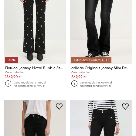
-40%
extra -5% z kodem: OFF*
Fiorucci jeansy Metal Bubble Stud Flared
adidas Originals jeansy Slim Denim
Cena aktualna:
Cena aktualna:
1869,90 zł
369,99 zł
Cena regularna:
3119,90 zł
Cena regularna:
439,99 zł
Najniższa cena:
3119,90 zł
Najniższa cena:
389,99 zł