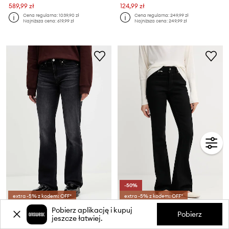
589,99 zł
124,99 zł
Cena regularna:
1039,90 zł
Cena regularna:
249,99 zł
Najniższa cena:
619,99 zł
Najniższa cena:
249,99 zł
-50%
extra -5% z kodem: OFF*
extra -5% z kodem: OFF*
Tommy Jeans jeansy
United Colors of Benetton jeansy
Pobierz aplikację i kupuj
Pobierz
Cena aktualna:
Cena aktualna:
jeszcze łatwiej.
239,99 zł
139,99 zł