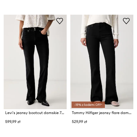
-15% z kodem: OFF*
Levi's jeansy bootcut damskie 725 STUDDED SLIT HEM
Tommy Hilfiger jeansy flare damskie
599,99 zł
529,99 zł