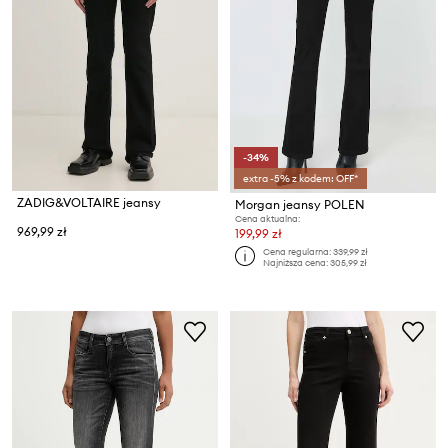
-34%
extra -5% z kodem: OFF*
ZADIG&VOLTAIRE jeansy
Morgan jeansy POLEN
Cena aktualna:
969,99 zł
199,99 zł
Cena regularna:
339,99 zł
Najniższa cena:
305,99 zł