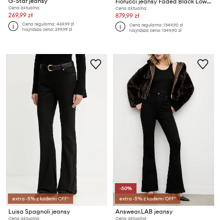
G-Star jeansy
Fiorucci jeansy Faded Black Low Rise Bootcut Jeans
Cena aktualna:
Cena aktualna:
269,99 zł
879,99 zł
Cena regularna:
469,99 zł
Cena regularna:
1349,90 zł
Najniższa cena:
299,99 zł
Najniższa cena:
1349,90 zł
-50%
extra -5% z kodem: OFF*
extra -5% z kodem: OFF*
Luisa Spagnoli jeansy
Answear.LAB jeansy
Cena aktualna:
Cena aktualna: