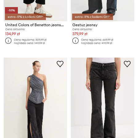
-10%
extra -5% z kodem: OFF*
extra -5% z kodem: OFF*
United Colors of Benetton jeansy flare damskie
Gestuz jeansy
Cena aktualna:
Cena aktualna:
134,99 zł
379,99 zł
Cena regularna:
309,99 zł
Cena regularna:
669,99 zł
Najniższa cena:
149,99 zł
Najniższa cena:
419,99 zł