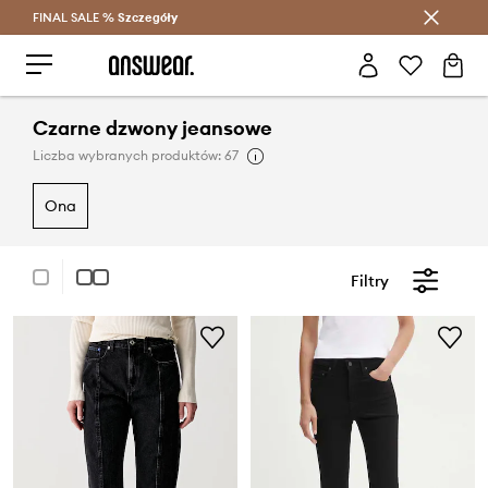
FINAL SALE %
Szczegóły
Oszczędzaj z Answear Club >
Czarne dzwony jeansowe
Liczba wybranych produktów: 67
ona
Filtry