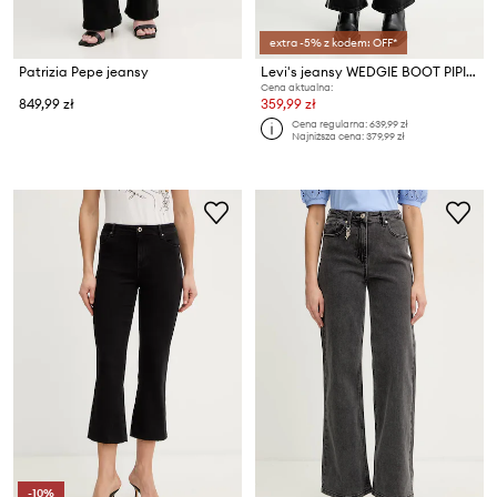
extra -5% z kodem: OFF*
Patrizia Pepe jeansy
Levi's jeansy WEDGIE BOOT PIPING
Cena aktualna:
849,99 zł
359,99 zł
Cena regularna:
639,99 zł
Najniższa cena:
379,99 zł
-10%