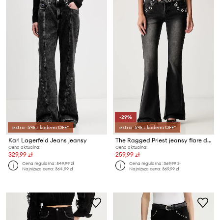
-29%
extra -5% z kodem: OFF*
extra -5% z kodem: OFF*
Karl Lagerfeld Jeans jeansy
The Ragged Priest jeansy flare damskie
Cena aktualna:
Cena aktualna:
329,99 zł
259,99 zł
Cena regularna:
549,99 zł
Cena regularna:
369,99 zł
Najniższa cena:
364,99 zł
Najniższa cena:
369,99 zł