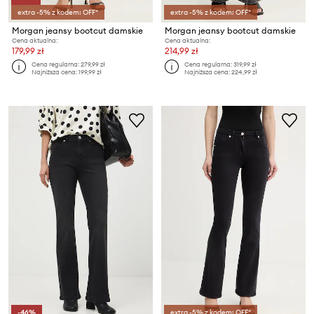
extra -5% z kodem: OFF*
extra -5% z kodem: OFF*
Morgan jeansy bootcut damskie
Morgan jeansy bootcut damskie
Cena aktualna:
Cena aktualna:
179,99 zł
214,99 zł
Cena regularna:
279,99 zł
Cena regularna:
319,99 zł
Najniższa cena:
199,99 zł
Najniższa cena:
224,99 zł
-46%
extra -5% z kodem: OFF*