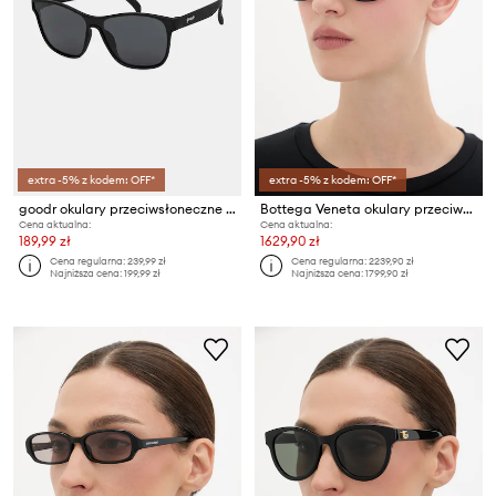
extra -5% z kodem: OFF*
extra -5% z kodem: OFF*
goodr okulary przeciwsłoneczne kwadratowe VRGs
Bottega Veneta okulary przeciwsłoneczne damskie
Cena aktualna:
Cena aktualna:
189,99 zł
1629,90 zł
Cena regularna:
239,99 zł
Cena regularna:
2239,90 zł
Najniższa cena:
199,99 zł
Najniższa cena:
1799,90 zł