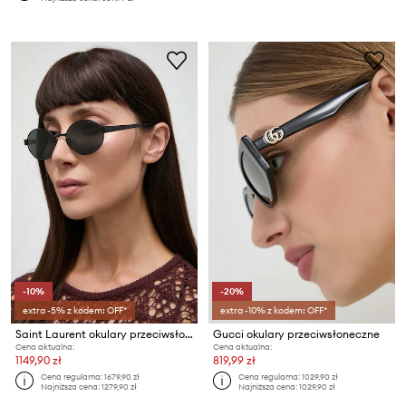
-10%
-20%
extra -5% z kodem: OFF*
extra -10% z kodem: OFF*
Saint Laurent okulary przeciwsłoneczne
Gucci okulary przeciwsłoneczne
Cena aktualna:
Cena aktualna:
1149,90 zł
819,99 zł
Cena regularna:
1679,90 zł
Cena regularna:
1029,90 zł
Najniższa cena:
1279,90 zł
Najniższa cena:
1029,90 zł