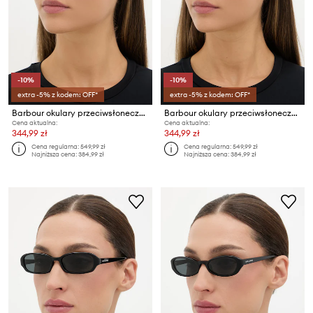
-10%
-10%
extra -5% z kodem: OFF*
extra -5% z kodem: OFF*
Barbour okulary przeciwsłoneczne damskie
Barbour okulary przeciwsłoneczne damskie
Cena aktualna:
Cena aktualna:
344,99 zł
344,99 zł
Cena regularna:
549,99 zł
Cena regularna:
549,99 zł
Najniższa cena:
384,99 zł
Najniższa cena:
384,99 zł