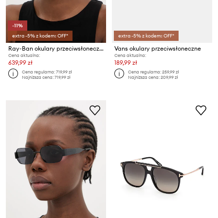
-11%
extra -5% z kodem: OFF*
extra -5% z kodem: OFF*
Ray-Ban okulary przeciwsłoneczne damskie
Vans okulary przeciwsłoneczne
Cena aktualna:
Cena aktualna:
639,99 zł
189,99 zł
Cena regularna:
719,99 zł
Cena regularna:
259,99 zł
Najniższa cena:
719,99 zł
Najniższa cena:
209,99 zł