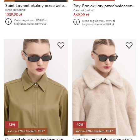
Saint Laurent okulary przeciwsłoneczne MICA THIN
Ray-Ban okulary przeciwsłoneczne
Cena aktualna:
Cena aktualna:
1039,90 zł
569,99 zł
Cena regularna:
1159,90 zł
Cena regularna:
749,99 zł
Najniższa cena:
1159,90 zł
Najniższa cena:
669,99 zł
-12%
-10%
extra -10% z kodem: OFF*
extra -10% z kodem: OFF*
Gucci okulary przeciwsłoneczne
Saint Laurent okulary przeciwsłoneczne MICA THIN