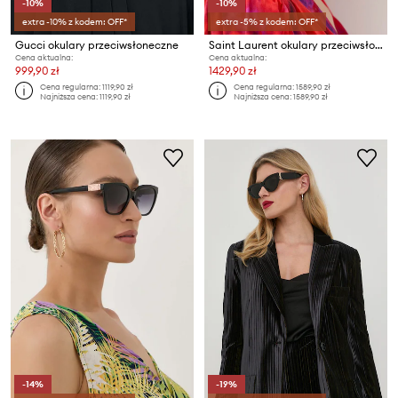
-10%
-10%
extra -10% z kodem: OFF*
extra -5% z kodem: OFF*
Gucci okulary przeciwsłoneczne
Saint Laurent okulary przeciwsłoneczne
Cena aktualna:
Cena aktualna:
999,90 zł
1429,90 zł
Cena regularna:
1119,90 zł
Cena regularna:
1589,90 zł
Najniższa cena:
1119,90 zł
Najniższa cena:
1589,90 zł
-14%
-19%