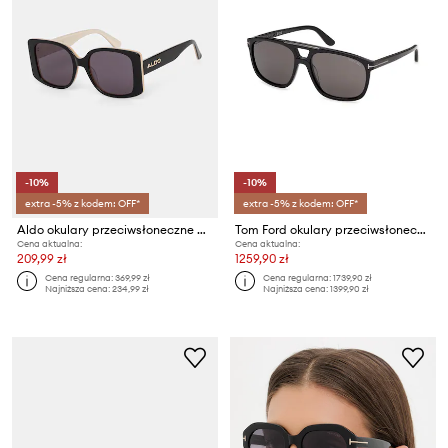
-10%
-10%
extra -5% z kodem: OFF*
extra -5% z kodem: OFF*
Aldo okulary przeciwsłoneczne damskie VALERIE-B
Tom Ford okulary przeciwsłoneczne pilotki Brianna
Cena aktualna:
Cena aktualna:
209,99 zł
1259,90 zł
Cena regularna:
369,99 zł
Cena regularna:
1739,90 zł
Najniższa cena:
234,99 zł
Najniższa cena:
1399,90 zł