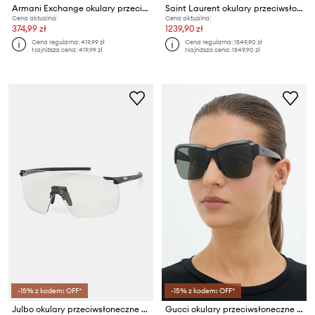
Armani Exchange okulary przeciwsłoneczne damskie
Saint Laurent okulary przeciwsłoneczne
Cena aktualna:
Cena aktualna:
374,99 zł
1239,90 zł
Cena regularna:
419,99 zł
Cena regularna:
1549,90 zł
Najniższa cena:
419,99 zł
Najniższa cena:
1549,90 zł
-15% z kodem: OFF*
-15% z kodem: OFF*
Julbo okulary przeciwsłoneczne FASTER L - REACTIV PERFORMANCE 0-3
Gucci okulary przeciwsłoneczne damskie