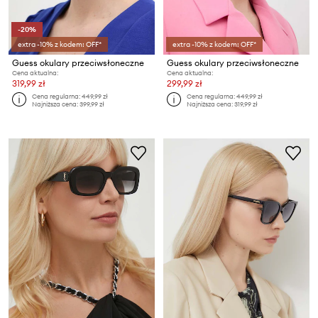
-20%
extra -10% z kodem: OFF*
extra -10% z kodem: OFF*
Guess okulary przeciwsłoneczne
Guess okulary przeciwsłoneczne
Cena aktualna:
Cena aktualna:
319,99 zł
299,99 zł
Cena regularna:
449,99 zł
Cena regularna:
449,99 zł
Najniższa cena:
399,99 zł
Najniższa cena:
319,99 zł