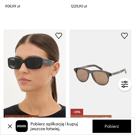
909,99 zł
1229,90 zł
-10%
-25% z kodem: OFF*
extra -10% z kodem: OFF*
Pobierz aplikację i kupuj
Pobierz
Saint Laurent okulary przeciwsłoneczne damskie
CHIMI okulary przeciwsłoneczne Fargo
jeszcze łatwiej.
Cena aktualna:
1149,90 zł
669,99 zł