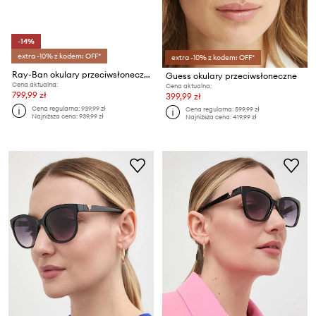
-14%
extra -10% z kodem: OFF*
extra -10% z kodem: OFF*
Ray-Ban okulary przeciwsłoneczne
Guess okulary przeciwsłoneczne
Cena aktualna:
Cena aktualna:
799,99 zł
399,99 zł
Cena regularna:
939,99 zł
Cena regularna:
599,99 zł
Najniższa cena:
939,99 zł
Najniższa cena:
419,99 zł