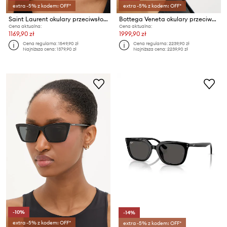
extra -5% z kodem: OFF*
extra -5% z kodem: OFF*
Saint Laurent okulary przeciwsłoneczne
Bottega Veneta okulary przeciwsłoneczne pilotki damskie
Cena aktualna:
Cena aktualna:
1169,90 zł
1999,90 zł
Cena regularna:
1549,90 zł
Cena regularna:
2239,90 zł
Najniższa cena:
1379,90 zł
Najniższa cena:
2239,90 zł
-10%
-14%
extra -5% z kodem: OFF*
extra -5% z kodem: OFF*