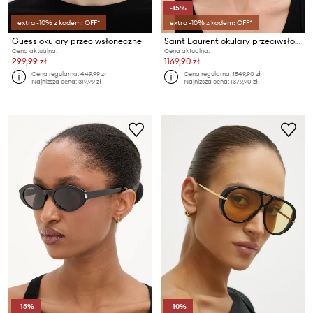
-15%
extra -10% z kodem: OFF*
extra -10% z kodem: OFF*
Guess okulary przeciwsłoneczne
Saint Laurent okulary przeciwsłoneczne DUNE
Cena aktualna:
Cena aktualna:
299,99 zł
1169,90 zł
Cena regularna:
449,99 zł
Cena regularna:
1549,90 zł
Najniższa cena:
319,99 zł
Najniższa cena:
1379,90 zł
-15%
-10%