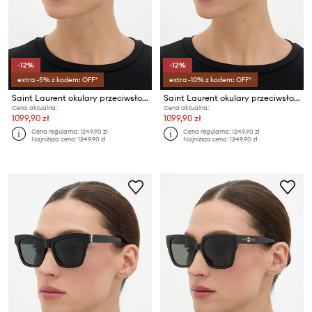
-12%
-12%
extra -5% z kodem: OFF*
extra -10% z kodem: OFF*
Saint Laurent okulary przeciwsłoneczne damskie
Saint Laurent okulary przeciwsłoneczne damskie
Cena aktualna:
Cena aktualna:
1099,90 zł
1099,90 zł
Cena regularna:
1249,90 zł
Cena regularna:
1249,90 zł
Najniższa cena:
1249,90 zł
Najniższa cena:
1249,90 zł