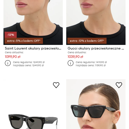
-12%
extra -5% z kodem: OFF*
extra -10% z kodem: OFF*
Saint Laurent okulary przeciwsłoneczne damskie
Gucci okulary przeciwsłoneczne damskie
Cena aktualna:
Cena aktualna:
1099,90 zł
1039,90 zł
Cena regularna:
1249,90 zł
Cena regularna:
1419,90 zł
Najniższa cena:
1249,90 zł
Najniższa cena:
1139,90 zł