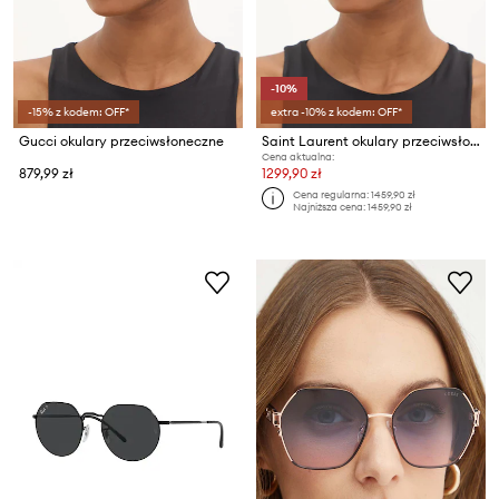
-10%
-15% z kodem: OFF*
extra -10% z kodem: OFF*
Gucci okulary przeciwsłoneczne
Saint Laurent okulary przeciwsłoneczne
Cena aktualna:
879,99 zł
1299,90 zł
Cena regularna:
1459,90 zł
Najniższa cena:
1459,90 zł