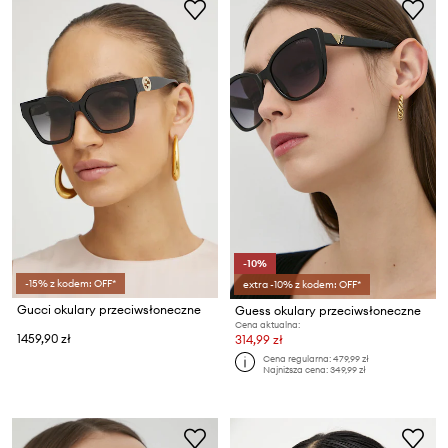
-10%
-15% z kodem: OFF*
extra -10% z kodem: OFF*
Gucci okulary przeciwsłoneczne
Guess okulary przeciwsłoneczne
Cena aktualna:
1459,90 zł
314,99 zł
Cena regularna:
479,99 zł
Najniższa cena:
349,99 zł