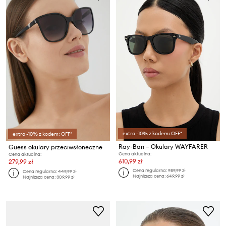
extra -10% z kodem: OFF*
extra -10% z kodem: OFF*
Ray-Ban – Okulary WAYFARER
Guess okulary przeciwsłoneczne
Cena aktualna:
Cena aktualna:
610,99 zł
279,99 zł
Cena regularna:
989,99 zł
Cena regularna:
449,99 zł
Najniższa cena:
649,99 zł
Najniższa cena:
309,99 zł