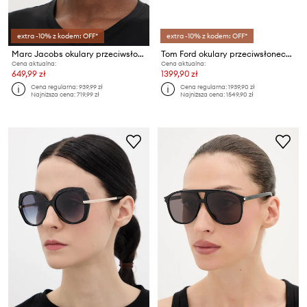
extra -10% z kodem: OFF*
extra -10% z kodem: OFF*
Marc Jacobs okulary przeciwsłoneczne damskie
Tom Ford okulary przeciwsłoneczne
Cena aktualna:
Cena aktualna:
649,99 zł
1399,90 zł
Cena regularna:
939,99 zł
Cena regularna:
1939,90 zł
Najniższa cena:
719,99 zł
Najniższa cena:
1549,90 zł