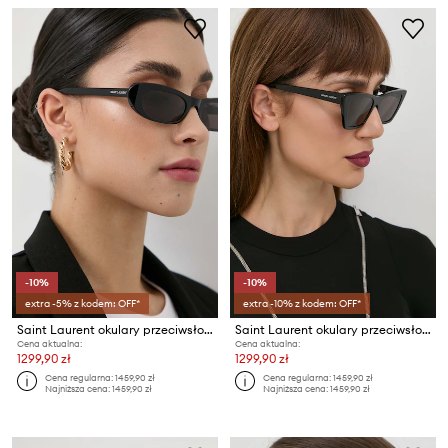
-10%
-10%
extra -5% z kodem: OFF*
extra -10% z kodem: OFF*
Saint Laurent okulary przeciwsłoneczne SHADE
Saint Laurent okulary przeciwsłoneczne MICA
Cena aktualna:
Cena aktualna:
1299,90 zł
1299,90 zł
Cena regularna:
1459,90 zł
Cena regularna:
1459,90 zł
Najniższa cena:
1459,90 zł
Najniższa cena:
1459,90 zł