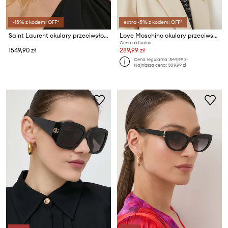
-15% z kodem: OFF*
extra -5% z kodem: OFF*
Saint Laurent okulary przeciwsłoneczne
Love Moschino okulary przeciwsłoneczne
Cena aktualna:
1549,90 zł
289,99 zł
Cena regularna:
549,99 zł
Najniższa cena:
309,99 zł