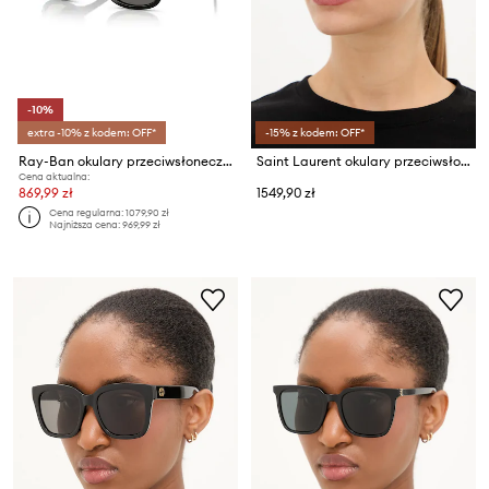
-10%
extra -10% z kodem: OFF*
-15% z kodem: OFF*
Ray-Ban okulary przeciwsłoneczne
Saint Laurent okulary przeciwsłoneczne
Cena aktualna:
869,99 zł
1549,90 zł
Cena regularna:
1079,90 zł
Najniższa cena:
969,99 zł