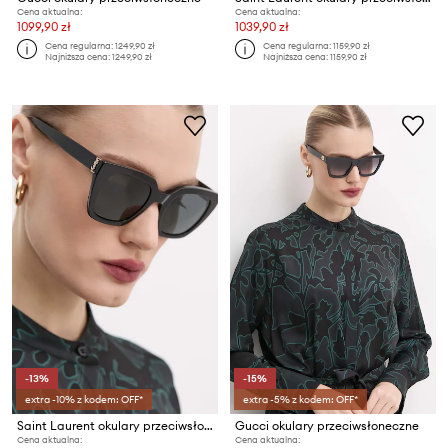
Cena aktualna:
Cena aktualna:
1099,90 zł
1039,90 zł
Cena regularna:
1249,90 zł
Cena regularna:
1159,90 zł
Najniższa cena:
1249,90 zł
Najniższa cena:
1159,90 zł
-13%
-15%
extra -10% z kodem: OFF*
extra -5% z kodem: OFF*
Saint Laurent okulary przeciwsłoneczne
Gucci okulary przeciwsłoneczne
Cena aktualna:
Cena aktualna: