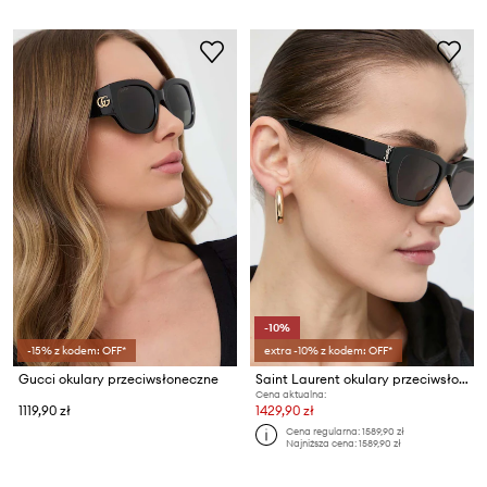
-10%
-15% z kodem: OFF*
extra -10% z kodem: OFF*
Gucci okulary przeciwsłoneczne
Saint Laurent okulary przeciwsłoneczne
Cena aktualna:
1119,90 zł
1429,90 zł
Cena regularna:
1589,90 zł
Najniższa cena:
1589,90 zł