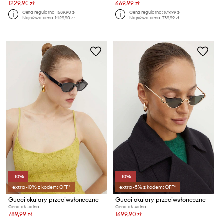
1229,90 zł
669,99 zł
Cena regularna:
1589,90 zł
Cena regularna:
879,99 zł
Najniższa cena:
1429,90 zł
Najniższa cena:
789,99 zł
-10%
-10%
extra -10% z kodem: OFF*
extra -5% z kodem: OFF*
Gucci okulary przeciwsłoneczne
Gucci okulary przeciwsłoneczne
Cena aktualna:
Cena aktualna:
789,99 zł
1699,90 zł