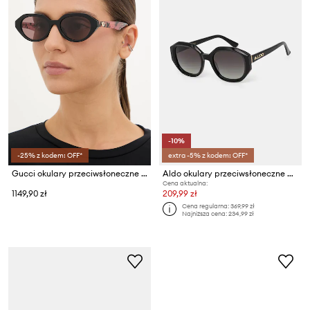
-10%
-25% z kodem: OFF*
extra -5% z kodem: OFF*
Gucci okulary przeciwsłoneczne damskie
Aldo okulary przeciwsłoneczne damskie KIMMY-B
Cena aktualna:
1149,90 zł
209,99 zł
Cena regularna:
369,99 zł
Najniższa cena:
234,99 zł