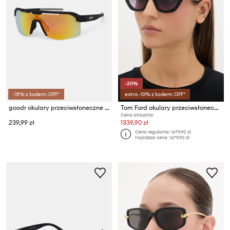
-20%
-15% z kodem: OFF*
extra -10% z kodem: OFF*
goodr okulary przeciwsłoneczne Bolt G
Tom Ford okulary przeciwsłoneczne damskie Meryl
Cena aktualna:
239,99 zł
1339,90 zł
Cena regularna:
1679,90 zł
Najniższa cena:
1679,90 zł