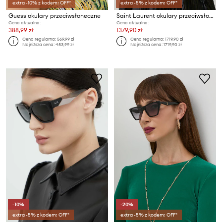
extra -10% z kodem: OFF*
extra -5% z kodem: OFF*
Guess okulary przeciwsłoneczne
Saint Laurent okulary przeciwsłoneczne
Cena aktualna:
Cena aktualna:
388,99 zł
1379,90 zł
Cena regularna:
569,99 zł
Cena regularna:
1719,90 zł
Najniższa cena:
453,99 zł
Najniższa cena:
1719,90 zł
-10%
-20%
extra -5% z kodem: OFF*
extra -5% z kodem: OFF*