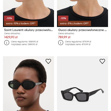
-10%
-10%
extra -10% z kodem: OFF*
extra -5% z kodem: OFF*
Saint Laurent okulary przeciwsłoneczne damskie
Gucci okulary przeciwsłoneczne damskie
Cena aktualna:
Cena aktualna:
1429,90 zł
789,99 zł
Cena regularna:
1589,90 zł
Cena regularna:
879,99 zł
Najniższa cena:
1589,90 zł
Najniższa cena:
879,99 zł