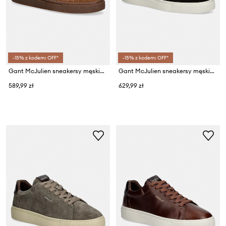
-15% z kodem: OFF*
-15% z kodem: OFF*
Gant McJulien sneakersy męskie zamszowe
Gant McJulien sneakersy męskie skórzane
589,99 zł
629,99 zł