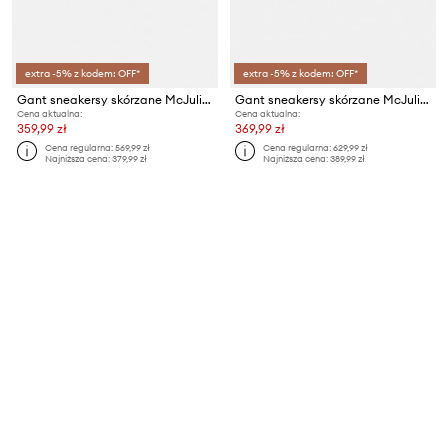
extra -5% z kodem: OFF*
extra -5% z kodem: OFF*
Gant sneakersy skórzane McJulien
Gant sneakersy skórzane McJulien
Cena aktualna:
Cena aktualna:
359,99 zł
369,99 zł
Cena regularna:
569,99 zł
Cena regularna:
629,99 zł
Najniższa cena:
379,99 zł
Najniższa cena:
389,99 zł