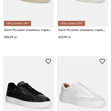
-15% z kodem: OFF*
-15% z kodem: OFF*
Gant McJulien sneakersy męskie zamszowe
Gant McJulien sneakersy męskie skórzane
589,99 zł
629,99 zł