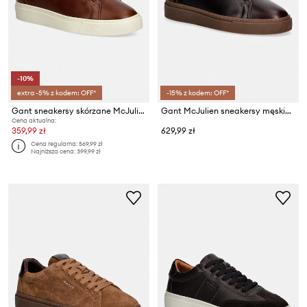
-10%
extra -5% z kodem: OFF*
-15% z kodem: OFF*
Gant sneakersy skórzane McJulien
Gant McJulien sneakersy męskie skórzane
Cena aktualna:
359,99 zł
629,99 zł
Cena regularna:
569,99 zł
Najniższa cena:
399,99 zł