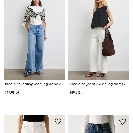
Medicine jeansy wide leg damskie
Medicine jeansy wide leg damskie
149,90 zł
149,90 zł