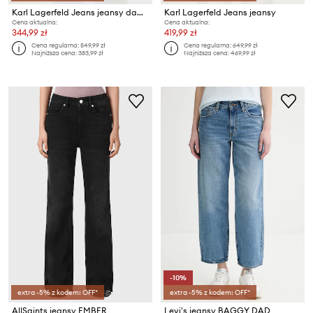
Karl Lagerfeld Jeans jeansy damskie
Karl Lagerfeld Jeans jeansy
Cena aktualna:
Cena aktualna:
344,99 zł
419,99 zł
Cena regularna:
549,99 zł
Cena regularna:
649,99 zł
Najniższa cena:
383,99 zł
Najniższa cena:
469,99 zł
-10%
extra -5% z kodem: OFF*
extra -5% z kodem: OFF*
AllSaints jeansy EMBER
Levi's jeansy BAGGY DAD