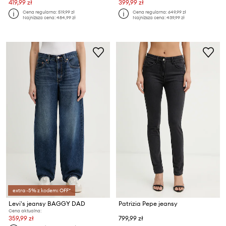
419,99 zł
399,99 zł
Cena regularna:
519,99 zł
Cena regularna:
649,99 zł
Najniższa cena:
484,99 zł
Najniższa cena:
439,99 zł
extra -5% z kodem: OFF*
Levi's jeansy BAGGY DAD
Patrizia Pepe jeansy
Cena aktualna:
359,99 zł
799,99 zł