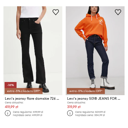
-16%
extra -5% z kodem: OFF*
extra -5% z kodem: OFF*
Levi's jeansy flare damskie 726 HR FLARE
Levi's jeansy 501® JEANS FOR WOMEN
Cena aktualna:
Cena aktualna:
419,99 zł
319,99 zł
Cena regularna:
499,99 zł
Cena regularna:
509,99 zł
Najniższa cena:
499,99 zł
Najniższa cena:
334,99 zł