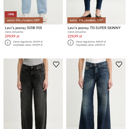
-14%
extra -5% z kodem: OFF*
extra -5% z kodem: OFF*
Levi's jeansy 501® 90S
Levi's jeansy 710 SUPER SKINNY
Cena aktualna:
Cena aktualna:
299,99 zł
229,99 zł
Cena regularna:
519,99 zł
Cena regularna:
339,99 zł
Najniższa cena:
349,99 zł
Najniższa cena:
239,99 zł