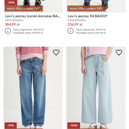
-30%
extra -5% z kodem: OFF*
extra -5% z kodem: OFF*
Levi's jeansy barrel damskie BAGGY DAD BARREL
Levi's jeansy 94 BAGGY
Cena aktualna:
Cena aktualna:
384,99 zł
206,99 zł
Cena regularna:
549,99 zł
Cena regularna:
319,99 zł
Najniższa cena:
549,99 zł
Najniższa cena:
224,99 zł
-19%
-50%