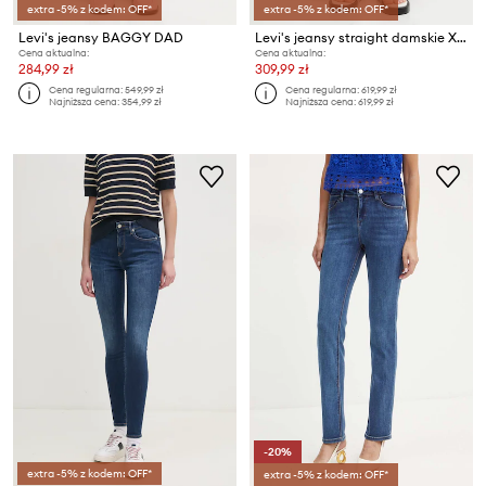
extra -5% z kodem: OFF*
extra -5% z kodem: OFF*
Levi's jeansy BAGGY DAD
Levi's jeansy straight damskie XL STRAIGHT
Cena aktualna:
Cena aktualna:
284,99 zł
309,99 zł
Cena regularna:
549,99 zł
Cena regularna:
619,99 zł
Najniższa cena:
354,99 zł
Najniższa cena:
619,99 zł
-20%
extra -5% z kodem: OFF*
extra -5% z kodem: OFF*