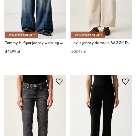
-15% z kodem: OFF*
-25% z kodem: OFF*
Tommy Hilfiger jeansy wide leg damskie
Levi's jeansy damskie BAGGY DAD LASSO
649,99 zł
509,99 zł