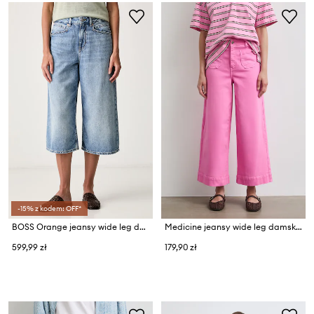
-15% z kodem: OFF*
BOSS Orange jeansy wide leg damskie C_EMMA C
Medicine jeansy wide leg damskie
599,99 zł
179,90 zł