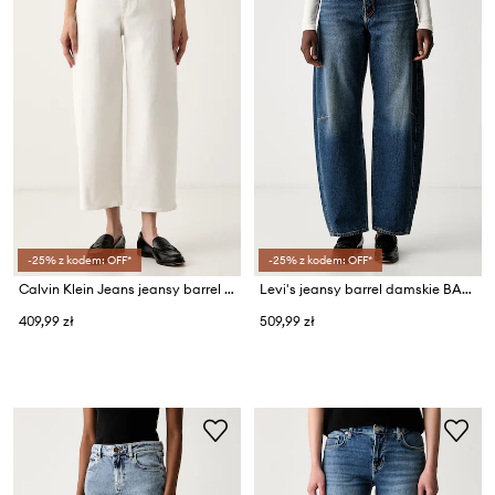
-25% z kodem: OFF*
-25% z kodem: OFF*
Calvin Klein Jeans jeansy barrel damskie
Levi's jeansy barrel damskie BAGGY DAD BARREL
409,99 zł
509,99 zł