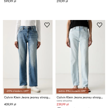
599,99 zł
219,99 zł
-25% z kodem: OFF*
extra -5% z kodem: OFF*
Calvin Klein Jeans jeansy straight damskie
Calvin Klein Jeans jeansy straight damskie
Cena aktualna:
409,99 zł
239,99 zł