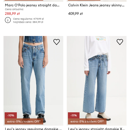
Marc O'Polo jeansy straight damskie
Calvin Klein Jeans jeansy skinny damskie
Cena aktualna:
288,99 zł
409,99 zł
Cena regularna:
479,99 zł
Najniższa cena:
384,99 zł
-10%
-11%
extra -5% z kodem: OFF*
extra -5% z kodem: OFF*
Levi's jeansy regularne damskie 501® 90S
Levi's jeansy straight damskie XL STRAIGHT