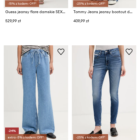
-15% z kodem: OFF*
-25% z kodem: OFF*
Guess jeansy flare damskie SEXY FLARE
Tommy Jeans jeansy bootcut damskie
529,99 zł
409,99 zł
-24%
extra -5% z kodem: OFF*
-25% z kodem: OFF*