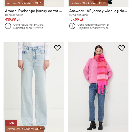
extra -5% z kodem: OFF*
extra -5% z kodem: OFF*
Armani Exchange jeansy carrot damskie
Answear.LAB jeansy wide leg damskie
Cena aktualna:
Cena aktualna:
439,99 zł
159,99 zł
Cena regularna:
699,99 zł
Cena regularna:
249,99 zł
Najniższa cena:
489,99 zł
Najniższa cena:
249,99 zł
-10%
extra -5% z kodem: OFF*