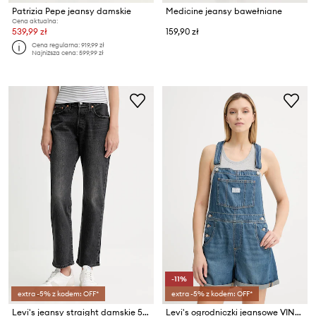
Patrizia Pepe jeansy damskie
Medicine jeansy bawełniane
Cena aktualna:
539,99 zł
159,90 zł
Cena regularna:
919,99 zł
Najniższa cena:
599,99 zł
-11%
extra -5% z kodem: OFF*
extra -5% z kodem: OFF*
Levi's jeansy straight damskie 501 CURVE
Levi's ogrodniczki jeansowe VINTAGE SHORTALL