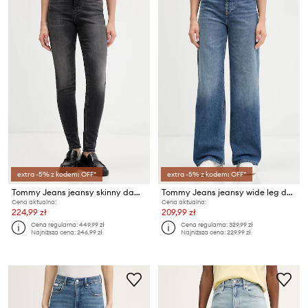
extra -5% z kodem: OFF*
extra -5% z kodem: OFF*
Tommy Jeans jeansy skinny damskie
Tommy Jeans jeansy wide leg damskie
Cena aktualna:
Cena aktualna:
224,99 zł
209,99 zł
Cena regularna:
449,99 zł
Cena regularna:
329,99 zł
Najniższa cena:
246,99 zł
Najniższa cena:
229,99 zł