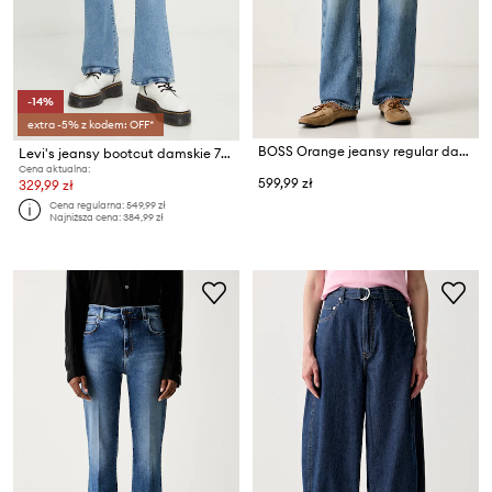
-14%
extra -5% z kodem: OFF*
BOSS Orange jeansy regular damskie C_ADA HR 16.0
Levi's jeansy bootcut damskie 725 HIGH RISE BOOTCUT
Cena aktualna:
599,99 zł
329,99 zł
Cena regularna:
549,99 zł
Najniższa cena:
384,99 zł