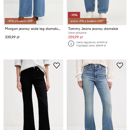
-10%
-15% z kodem: OFF*
extra -5% z kodem: OFF*
Morgan jeansy wide leg damskie PILOFI
Tommy Jeans jeansy damskie
Cena aktualna:
339,99 zł
259,99 zł
Cena regularna:
449,99 zł
Najniższa cena:
289,99 zł