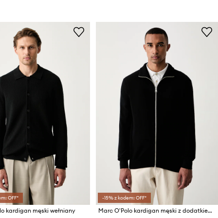
em: OFF*
-15% z kodem: OFF*
lo kardigan męski wełniany
Marc O'Polo kardigan męski z dodatkiem wełny