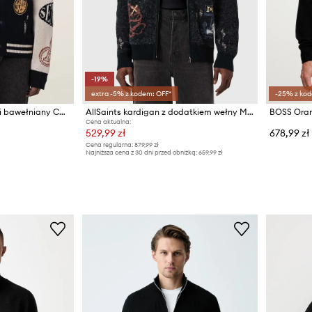
-19%
extra -5% z kodem: OFF*
-25% z kod
AllSaints kardigan męski bawełniany CHASE
AllSaints kardigan z dodatkiem wełny MELLER
Cena aktualna:
529,99 zł
678,99 zł
Cena regularna:
879,99 zł
Najniższa cena z 30 dni przed obniżką:
659,99 zł