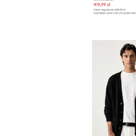
419,99 zł
Cena regularna:
689,99 zł
Najniższa cena z 30 dni przed obn