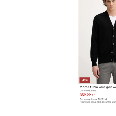
-10%
Marc O'Polo kardigan w
Cena aktualna:
359,99 zł
Cena regularna:
739,99 zł
Najniższa cena z 30 dni przed obn