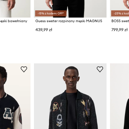
-15% z kodem: OFF*
-25% z kod
ęski bawełniany
Guess sweter rozpinany męski MAGNUS
439,99 zł
799,99 zł