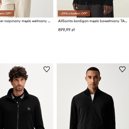
em: OFF*
-25% z kodem: OFF*
BOSS sweter rozpinany męski wełniany H-Balonso-L
AllSaints kardigan męski bawełniany TABUA
899,99 zł