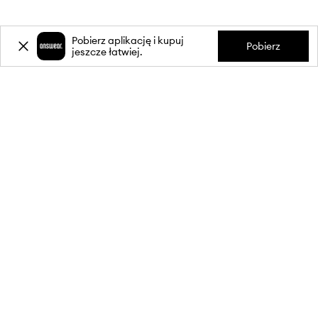
Pobierz aplikację i kupuj
Pobierz
jeszcze łatwiej.
-20%
zniżki** na pierwsze zakupy
za zapis do newslettera.
Dołącz do naszej społeczności, aby otrzymywać informacje o
najnowszych promocjach i produktach.
**Rabat jest jednorazowy, obejmuje nieprzecenione produkty i jest