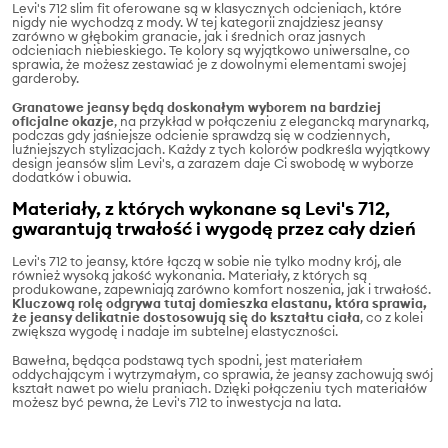
Levi's 712 slim fit oferowane są w klasycznych odcieniach, które
nigdy nie wychodzą z mody. W tej kategorii znajdziesz jeansy
zarówno w głębokim granacie, jak i średnich oraz jasnych
odcieniach niebieskiego. Te kolory są wyjątkowo uniwersalne, co
sprawia, że możesz zestawiać je z dowolnymi elementami swojej
garderoby.
Granatowe jeansy będą doskonałym wyborem na bardziej
oficjalne okazje
, na przykład w połączeniu z elegancką marynarką,
podczas gdy jaśniejsze odcienie sprawdzą się w codziennych,
luźniejszych stylizacjach. Każdy z tych kolorów podkreśla wyjątkowy
design jeansów slim Levi's, a zarazem daje Ci swobodę w wyborze
dodatków i obuwia.
Materiały, z których wykonane są Levi's 712,
gwarantują trwałość i wygodę przez cały dzień
Levi's 712 to jeansy, które łączą w sobie nie tylko modny krój, ale
również wysoką jakość wykonania. Materiały, z których są
produkowane, zapewniają zarówno komfort noszenia, jak i trwałość.
Kluczową rolę odgrywa tutaj domieszka elastanu, która sprawia,
że jeansy delikatnie dostosowują się do kształtu ciała
, co z kolei
zwiększa wygodę i nadaje im subtelnej elastyczności.
Bawełna, będąca podstawą tych spodni, jest materiałem
oddychającym i wytrzymałym, co sprawia, że jeansy zachowują swój
kształt nawet po wielu praniach. Dzięki połączeniu tych materiałów
możesz być pewna, że Levi's 712 to inwestycja na lata.