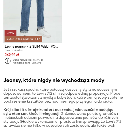
-19%
extra -5% z kodem: OFF*
Levi's jeansy 712 SLIM WELT POCKET
Cena aktualna:
269,99 zł
Cena regularna:
459,99 zł
Najniższa cena:
334,99 zł
Jeansy, które nigdy nie wychodzą z mody
Jeśli szukasz spodni, które połączą klasyczny styl z nowoczesnym
dopasowaniem, to Levi's 712 slim są odpowiednią propozycją. Model
ten został stworzony z myślą o kobietach, które cenią sobie subtelne
podkreślenie kształtów bez nadmiernego przylegania do ciała.
Krój slim fit oferuje komfort noszenia, jednocześnie nadając
sylwetce smukłości i elegancji
. Zróżnicowana paleta granatów i
niebieskich odcieni pozwala na dopasowanie jeansów do różnych
stylizacji. Gładkie wykończenie i prostota linii sprawiają, że Levi's 712
sprawdza się nie tylko w casualowych zestawach, ale także tych