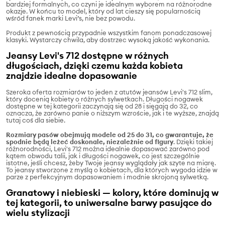
bardziej formalnych, co czyni je idealnym wyborem na różnorodne
okazje. W końcu to model, który od lat cieszy się popularnością
wśród fanek marki Levi’s, nie bez powodu.
Produkt z pewnością przypadnie wszystkim fanom ponadczasowej
klasyki. Wystarczy chwila, aby dostrzec wysoką jakość wykonania.
Jeansy Levi's 712 dostępne w różnych
długościach, dzięki czemu każda kobieta
znajdzie idealne dopasowanie
Szeroka oferta rozmiarów to jeden z atutów jeansów Levi's 712 slim,
który docenią kobiety o różnych sylwetkach. Długości nogawek
dostępne w tej kategorii zaczynają się od 28 i sięgają do 32, co
oznacza, że zarówno panie o niższym wzroście, jak i te wyższe, znajdą
tutaj coś dla siebie.
Rozmiary pasów obejmują modele od 25 do 31, co gwarantuje, że
spodnie będą leżeć doskonale, niezależnie od figury
. Dzięki takiej
różnorodności, Levi's 712 można idealnie dopasować zarówno pod
kątem obwodu talii, jak i długości nogawek, co jest szczególnie
istotne, jeśli chcesz, żeby Twoje jeansy wyglądały jak szyte na miarę.
To jeansy stworzone z myślą o kobietach, dla których wygoda idzie w
parze z perfekcyjnym dopasowaniem i modnie skrojoną sylwetką.
Granatowy i niebieski — kolory, które dominują w
tej kategorii, to uniwersalne barwy pasujące do
wielu stylizacji