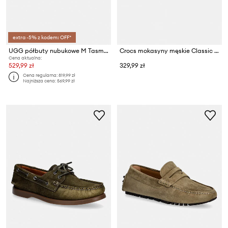
extra -5% z kodem: OFF*
UGG półbuty nubukowe M Tasman Lug Embossed
Crocs mokasyny męskie Classic Duck Camo Boat Shoe
Cena aktualna:
529,99 zł
329,99 zł
Cena regularna:
819,99 zł
Najniższa cena:
569,99 zł