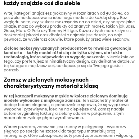
każdy znajdzie coś dla siebie
W tej kategorii znajdziesz mokasyny w rozmiarach od 40 do 46, co
pozwala na dopasowanie idealnego modelu do każdej stopy. Bez
względu na to, czy szukasz mokasynów na co dzień, czy na specjalne
okazje, masz do wyboru produkty od znanych marek, takich jak Boss,
Geox, Marc O'Polo czy Tommy Hilfiger. Każda z tych marek słynie z
doskonałej jakości oraz dbałości o najmniejsze detale, co daje
pewność, że wybierasz obuwie, które posłuży przez wiele sezonów.
Zielone mokasyny uznanych producentów to również gwarancja
komfortu – każdy model różni się nie tylko stylem, ale także
technologią, która odpowiada za wygodę noszenia
. Niezależnie od
tego, czy preferujesz minimalistyczny design, czy delikatne detale, w
tej kategorii znajdziesz coś, co dopasuje się do Twojego gustu i
potrzeb.
Zamsz w zielonych mokasynach –
charakterystyczny materiał z klasą
W tej kategorii mokasyny męskie w kolorze zielonym dominują
modele wykonane z miękkiego zamszu
. Ten szlachetny materiał
dodaje butom elegancji, a jednocześnie sprawia, że są wyjątkowo
wygodne i przewiewne, idealne na cieplejsze dni. Zamsz nadaje
butom oryginalnej faktury, a zielony odcień w połączeniu z tym
materiałem zyskuje głębi i wyrafinowania.
Wbrew pozorom, zamsz nie jest trudny w pielęgnacji – wystarczy
sięgnąć po specjalne szczotki do tego typu materiału oraz
impregnaty, które zabezpieczą buty przed zabrudzeniami i wilgocią,