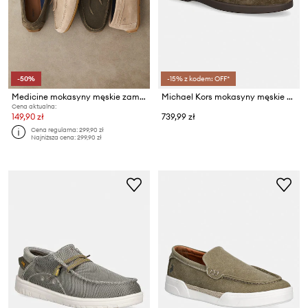
-50%
-15% z kodem: OFF*
Medicine mokasyny męskie zamszowe
Michael Kors mokasyny męskie zamszowe Wesley Slip On
Cena aktualna:
149,90 zł
739,99 zł
Cena regularna:
299,90 zł
Najniższa cena:
299,90 zł