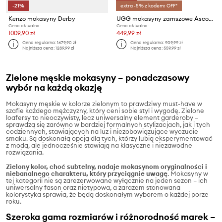
-21%
extra -5% z kodem: OFF*
Kenzo mokasyny Derby
UGG mokasyny zamszowe Ascot Wrap Tech
Cena aktualna:
Cena aktualna:
1009,90 zł
449,99 zł
Cena regularna:
1679,90 zł
Cena regularna:
909,99 zł
Najniższa cena:
1289,99 zł
Najniższa cena:
559,99 zł
Zielone męskie mokasyny – ponadczasowy
wybór na każdą okazję
Mokasyny męskie w kolorze zielonym to prawdziwy must-have w
szafie każdego mężczyzny, który ceni sobie styl i wygodę. Zielone
loafersy to nieoczywisty, lecz uniwersalny element garderoby –
sprawdzą się zarówno w bardziej formalnych stylizacjach, jak i tych
codziennych, stawiających na luz i niezobowiązujące wyczucie
smaku. Są doskonałą opcją dla tych, którzy lubią eksperymentować
z modą, ale jednocześnie stawiają na klasyczne i niezawodne
rozwiązania.
Zielony kolor, choć subtelny, nadaje mokasynom oryginalności i
niebanalnego charakteru, który przyciągnie uwagę
. Mokasyny w
tej kategorii nie są zarezerwowane wyłącznie na jeden sezon – ich
uniwersalny fason oraz nietypowa, a zarazem stonowana
kolorystyka sprawia, że będą doskonałym wyborem o każdej porze
roku.
Szeroka gama rozmiarów i różnorodność marek –