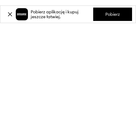
Pobierz aplikację i kupuj
Pobierz
jeszcze łatwiej.
-20%
zniżki** na pierwsze zakupy
za zapis do newslettera.
Dołącz do naszej społeczności, aby otrzymywać informacje o
najnowszych promocjach i produktach.
**Rabat jest jednorazowy, obejmuje nieprzecenione produkty i jest
ważny przy zakupach za min. 350 zł. Rabat nie łączy się z innymi