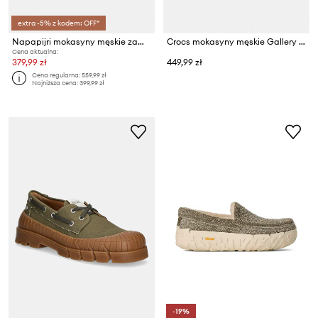
extra -5% z kodem: OFF*
Napapijri mokasyny męskie zamszowe BARK
Crocs mokasyny męskie Gallery Shoe Tech
Cena aktualna:
379,99 zł
449,99 zł
Cena regularna:
559,99 zł
Najniższa cena:
399,99 zł
-19%