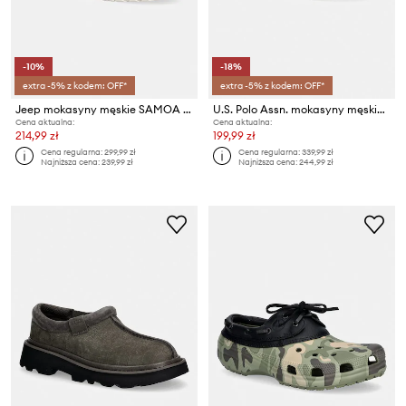
-10%
-18%
extra -5% z kodem: OFF*
extra -5% z kodem: OFF*
Jeep mokasyny męskie SAMOA WALLABEE KNIT
U.S. Polo Assn. mokasyny męskie ALONSO001A
Cena aktualna:
Cena aktualna:
214,99 zł
199,99 zł
Cena regularna:
299,99 zł
Cena regularna:
339,99 zł
Najniższa cena:
239,99 zł
Najniższa cena:
244,99 zł