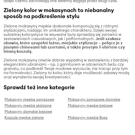
dzięki czemu zachowają one świetny wygląd przez długi czas.
Zielony kolor w mokasynach to niebanalny
sposób na podkreślenie stylu
Zielone mokasyny męskie doskonale komponują się z różnymi
stylizacjami, nadając im unikalnego charakteru. Dzięki swojej
subtelnej kolorystyce te wsuwane buty sprawdzą się zarówno w
zestawieniach casualowych, jak i półformalnych.
Jeśli szukasz
obuwia, które uzupełni luźne, miejskie stylizacje – połącz je z
jasnymi chinosami lub szortami, a także prostym T-shirtem czy
lnianą koszulą
.
Zielone mokasyny równie dobrze wypadną w zestawieniu z bardziej
eleganckimi ubraniami – np. z garniturem w odcieniach beżu czy
granatu, co podkreśli Twoje modowe wyczucie, nie tracąc przy tym
na formalności. Zielony to kolor, który daje możliwość zabawy modą
oraz wyrażenia swojej kreatywności.
Sprawdź też inne kategorie
Mokasyny męskie zamszowe
Mokasyny zamszowe damskie
Mokasyny męskie skórzane
Mokasyny męskie beżowe
Mokasyny damskie beżowe
Koszule męskie zielone
Mokasyny męskie Boss