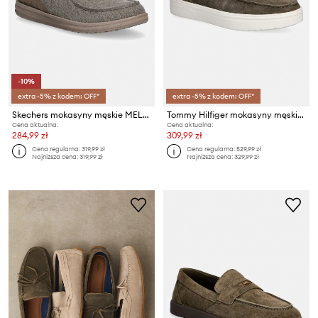
-10%
extra -5% z kodem: OFF*
extra -5% z kodem: OFF*
Skechers mokasyny męskie MELSON
Tommy Hilfiger mokasyny męskie zamszowe MODERN LIGHT HYBRID SUEDE LOAFER
Cena aktualna:
Cena aktualna:
284,99 zł
309,99 zł
Cena regularna:
319,99 zł
Cena regularna:
529,99 zł
Najniższa cena:
319,99 zł
Najniższa cena:
329,99 zł