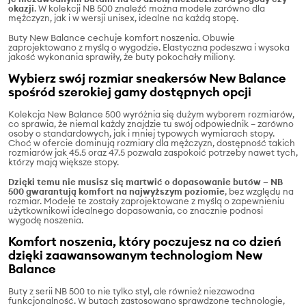
okazji
. W kolekcji NB 500 znaleźć można modele zarówno dla
mężczyzn, jak i w wersji unisex, idealne na każdą stopę.
Buty New Balance cechuje komfort noszenia. Obuwie
zaprojektowano z myślą o wygodzie. Elastyczna podeszwa i wysoka
jakość wykonania sprawiły, że buty pokochały miliony.
Wybierz swój rozmiar sneakersów New Balance
spośród szerokiej gamy dostępnych opcji
Kolekcja New Balance 500 wyróżnia się dużym wyborem rozmiarów,
co sprawia, że niemal każdy znajdzie tu swój odpowiednik – zarówno
osoby o standardowych, jak i mniej typowych wymiarach stopy.
Choć w ofercie dominują rozmiary dla mężczyzn, dostępność takich
rozmiarów jak 45.5 oraz 47.5 pozwala zaspokoić potrzeby nawet tych,
którzy mają większe stopy.
Dzięki temu nie musisz się martwić o dopasowanie butów – NB
500 gwarantują komfort na najwyższym poziomie
, bez względu na
rozmiar. Modele te zostały zaprojektowane z myślą o zapewnieniu
użytkownikowi idealnego dopasowania, co znacznie podnosi
wygodę noszenia.
Komfort noszenia, który poczujesz na co dzień
dzięki zaawansowanym technologiom New
Balance
Buty z serii NB 500 to nie tylko styl, ale również niezawodna
funkcjonalność. W butach zastosowano sprawdzone technologie,