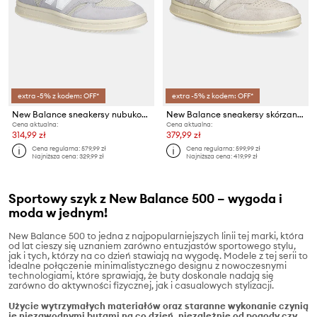
extra -5% z kodem: OFF*
extra -5% z kodem: OFF*
New Balance sneakersy nubukowe CT500
New Balance sneakersy skórzane CT500
Cena aktualna:
Cena aktualna:
314,99 zł
379,99 zł
Cena regularna:
579,99 zł
Cena regularna:
599,99 zł
Najniższa cena:
329,99 zł
Najniższa cena:
419,99 zł
Sportowy szyk z New Balance 500 – wygoda i
moda w jednym!
New Balance 500 to jedna z najpopularniejszych linii tej marki, która
od lat cieszy się uznaniem zarówno entuzjastów sportowego stylu,
jak i tych, którzy na co dzień stawiają na wygodę. Modele z tej serii to
idealne połączenie minimalistycznego designu z nowoczesnymi
technologiami, które sprawiają, że buty doskonale nadają się
zarówno do aktywności fizycznej, jak i casualowych stylizacji.
Użycie wytrzymałych materiałów oraz staranne wykonanie czynią
je niezawodnymi butami na co dzień, niezależnie od pogody czy