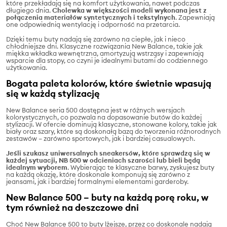
które przekładają się na komfort użytkowania, nawet podczas
długiego dnia.
Cholewka w większości modeli wykonana jest z
połączenia materiałów syntetycznych i tekstylnych
. Zapewniają
one odpowiednią wentylację i odporność na przetarcia.
Dzięki temu buty nadają się zarówno na ciepłe, jak i nieco
chłodniejsze dni. Klasyczne rozwiązania New Balance, takie jak
miękka wkładka wewnętrzna, amortyzują wstrząsy i zapewniają
wsparcie dla stopy, co czyni je idealnymi butami do codziennego
użytkowania.
Bogata paleta kolorów, które świetnie wpasują
się w każdą stylizację
New Balance seria 500 dostępna jest w różnych wersjach
kolorystycznych, co pozwala na dopasowanie butów do każdej
stylizacji. W ofercie dominują klasyczne, stonowane kolory, takie jak
biały oraz szary, które są doskonałą bazą do tworzenia różnorodnych
zestawów – zarówno sportowych, jak i bardziej casualowych.
Jeśli szukasz uniwersalnych sneakersów, które sprawdzą się w
każdej sytuacji, NB 500 w odcieniach szarości lub bieli będą
idealnym wyborem
. Wybierając te klasyczne barwy, zyskujesz buty
na każdą okazję, które doskonale komponują się zarówno z
jeansami, jak i bardziej formalnymi elementami garderoby.
New Balance 500 – buty na każdą porę roku, w
tym również na deszczowe dni
Choć New Balance 500 to buty lżejsze, przez co doskonale nadają