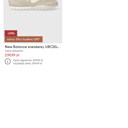
-20%
extra -5% z kodem: OFF*
New Balance sneakersy URC30ET
Cena aktualna:
239,99 zł
Cena regularna:
599,99 zł
Najniższa cena:
299,99 zł