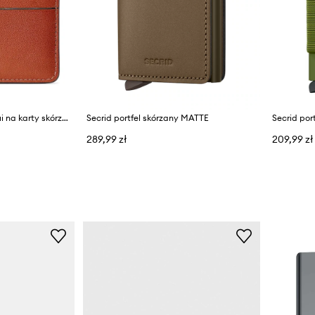
Lauren Ralph Lauren etui na karty skórzane 432876732002
Secrid portfel skórzany MATTE
Secrid por
289,99 zł
209,99 zł