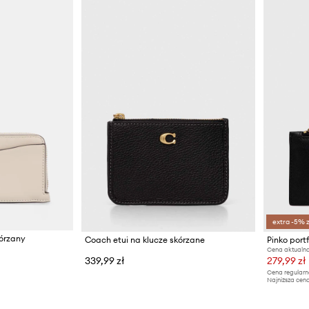
extra -5% 
kórzany
Coach etui na klucze skórzane
Pinko port
Cena aktualna
339,99 zł
279,99 zł
Cena regularn
Najniższa cena