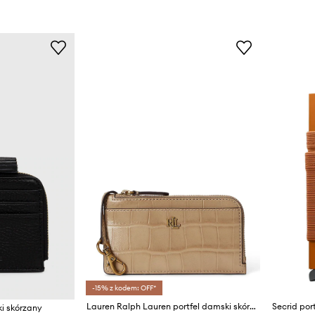
-15% z kodem: OFF*
Lauren Ralph Lauren portfel damski skórzany
Secrid por
ki skórzany