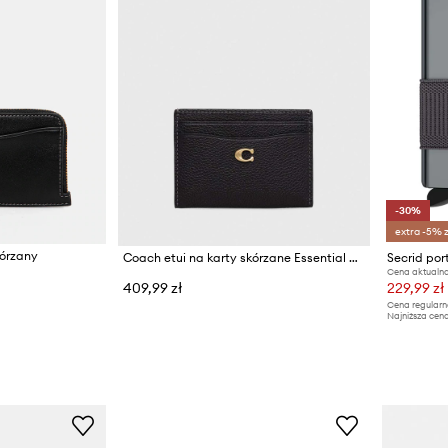
-30%
extra -5% 
kórzany
Coach etui na karty skórzane Essential Card Case
Secrid port
Cena aktualna
409,99 zł
229,99 zł
Cena regularn
Najniższa cena