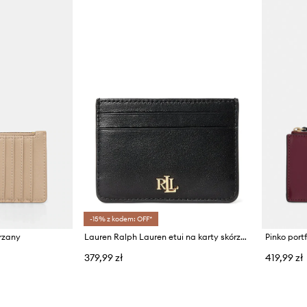
-15% z kodem: OFF*
órzany
Lauren Ralph Lauren etui na karty skórzane 432876732001
Pinko port
379,99 zł
419,99 zł