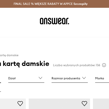
szczędzaj z Answear Club >
FINAL SALE % WIĘKSZE RABATY W APPCE
Dostawa nawet w 24h >
Szczegóły
News
kartę damskie
a kartę damskie
Liczba wybranych produktów: 136
Dział
Rozmiar producenta
Marka