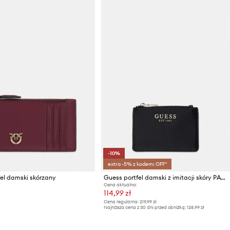
-10%
extra -5% z kodem: OFF*
fel damski skórzany
Guess portfel damski z imitacji skóry PATSIE
Cena aktualna:
114,99 zł
Cena regularna:
219,99 zł
Najniższa cena z 30 dni przed obniżką:
128,99 zł