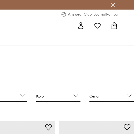
letter >
Regularne nowości >
Answear Club
Journal
Pomoc
Kolor
Cena