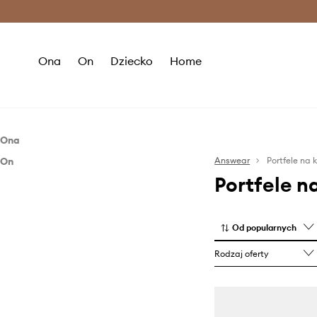
Premium Fashion Benefits >
O
Ona
On
Dziecko
Home
Ona
On
Akcesoria
Answear
Portfele na 
Portfele n
Akcesoria
Portfele
Portfele
Od popularnych
Rodzaj oferty