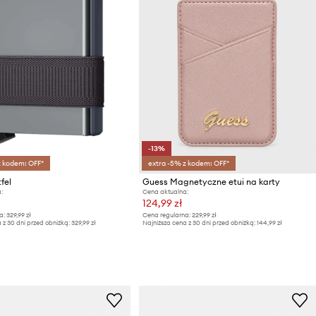
-13%
z kodem: OFF*
extra -5% z kodem: OFF*
fel
Guess Magnetyczne etui na karty
:
Cena aktualna:
124,99 zł
a:
329,99 zł
Cena regularna:
229,99 zł
 z 30 dni przed obniżką:
329,99 zł
Najniższa cena z 30 dni przed obniżką:
144,99 zł