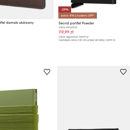
-29%
extra -5% z kodem: OFF*
fel damski skórzany
Secrid portfel Powder
Cena aktualna:
119,99 zł
Cena regularna:
169,99 zł
Najniższa cena z 30 dni przed obniżką:
169,99 zł