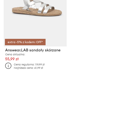
extra -5% z kodem: OFF*
Answear.LAB sandały skórzane
Cena aktualna:
55,99 zł
Cena regularna:
119,99 zł
Najniższa cena:
61,99 zł