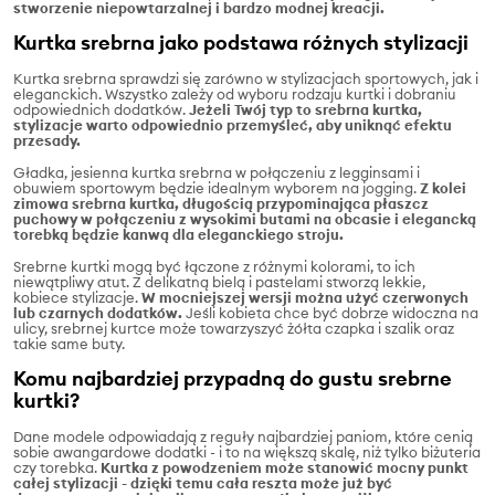
stworzenie niepowtarzalnej i bardzo modnej kreacji.
Kurtka srebrna jako podstawa różnych stylizacji
Kurtka srebrna sprawdzi się zarówno w stylizacjach sportowych, jak i
eleganckich. Wszystko zależy od wyboru rodzaju kurtki i dobraniu
odpowiednich dodatków.
Jeżeli Twój typ to srebrna kurtka,
stylizacje warto odpowiednio przemyśleć, aby uniknąć efektu
przesady.
Gładka, jesienna kurtka srebrna w połączeniu z legginsami i
obuwiem sportowym będzie idealnym wyborem na jogging.
Z kolei
zimowa srebrna kurtka, długością przypominająca płaszcz
puchowy w połączeniu z wysokimi butami na obcasie i elegancką
torebką będzie kanwą dla eleganckiego stroju.
Srebrne kurtki mogą być łączone z różnymi kolorami, to ich
niewątpliwy atut. Z delikatną bielą i pastelami stworzą lekkie,
kobiece stylizacje.
W mocniejszej wersji można użyć czerwonych
lub czarnych dodatków.
Jeśli kobieta chce być dobrze widoczna na
ulicy, srebrnej kurtce może towarzyszyć żółta czapka i szalik oraz
takie same buty.
Komu najbardziej przypadną do gustu srebrne
kurtki?
Dane modele odpowiadają z reguły najbardziej paniom, które cenią
sobie awangardowe dodatki - i to na większą skalę, niż tylko biżuteria
czy torebka.
Kurtka z powodzeniem może stanowić mocny punkt
całej stylizacji - dzięki temu cała reszta może już być