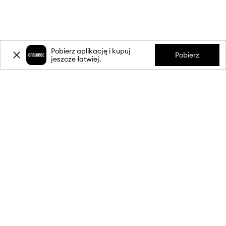
Pobierz aplikację i kupuj
Pobierz
jeszcze łatwiej.
-20%
zniżki** na pierwsze zakupy
za zapis do newslettera.
Dołącz do naszej społeczności, aby otrzymywać informacje o
najnowszych promocjach i produktach.