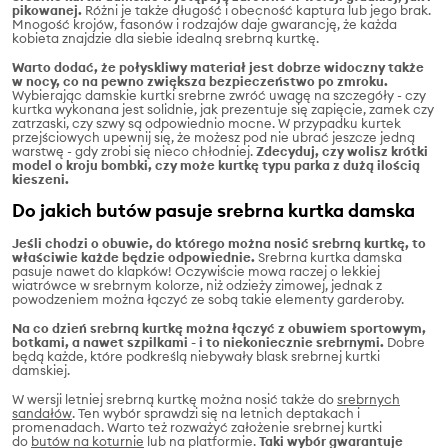
pikowanej.
Różni je także długość i obecność kaptura lub jego brak.
Mnogość krojów, fasonów i rodzajów daje gwarancję, że każda
kobieta znajdzie dla siebie idealną srebrną kurtkę.
Warto dodać, że połyskliwy materiał jest dobrze widoczny także
w nocy, co na pewno zwiększa bezpieczeństwo po zmroku.
Wybierając damskie kurtki srebrne zwróć uwagę na szczegóły - czy
kurtka wykonana jest solidnie, jak prezentuje się zapięcie, zamek czy
zatrzaski, czy szwy są odpowiednio mocne. W przypadku kurtek
przejściowych upewnij się, że możesz pod nie ubrać jeszcze jedną
warstwę - gdy zrobi się nieco chłodniej.
Zdecyduj, czy wolisz krótki
model o kroju bombki, czy może kurtkę typu parka z dużą ilością
kieszeni.
Do jakich butów pasuje srebrna kurtka damska
Jeśli chodzi o obuwie, do którego można nosić srebrną kurtkę, to
właściwie każde będzie odpowiednie.
Srebrna kurtka damska
pasuje nawet do klapków! Oczywiście mowa raczej o lekkiej
wiatrówce w srebrnym kolorze, niż odzieży zimowej, jednak z
powodzeniem można łączyć ze sobą takie elementy garderoby.
Na co dzień srebrną kurtkę można łączyć z obuwiem sportowym,
botkami, a nawet szpilkami - i to niekoniecznie srebrnymi.
Dobre
będą każde, które podkreślą niebywały blask srebrnej kurtki
damskiej.
W wersji letniej srebrną kurtkę można nosić także do
srebrnych
sandałów
. Ten wybór sprawdzi się na letnich deptakach i
promenadach. Warto też rozważyć założenie srebrnej kurtki
do
butów na koturnie
lub na platformie.
Taki wybór gwarantuje