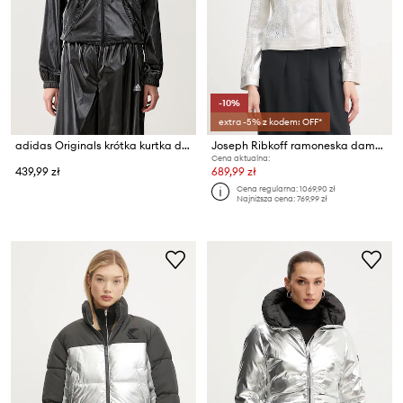
-10%
extra -5% z kodem: OFF*
adidas Originals krótka kurtka damska F50 TRACKTOP
Joseph Ribkoff ramoneska damska
Cena aktualna:
439,99 zł
689,99 zł
Cena regularna:
1069,90 zł
Najniższa cena:
769,99 zł