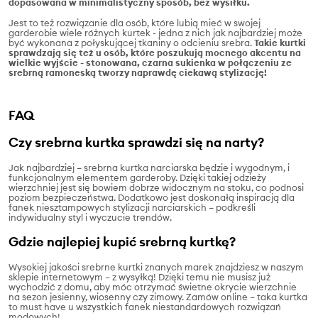
dopasowana w minimalistyczny sposób, bez wysiłku.
Jest to też rozwiązanie dla osób, które lubią mieć w swojej
garderobie wiele różnych kurtek - jedna z nich jak najbardziej może
być wykonana z połyskującej tkaniny o odcieniu srebra.
Takie kurtki
sprawdzają się też u osób, które poszukują mocnego akcentu na
wielkie wyjście - stonowana, czarna sukienka w połączeniu ze
srebrną ramoneską tworzy naprawdę ciekawą stylizację!
FAQ
Czy srebrna kurtka sprawdzi się na narty?
Jak najbardziej – srebrna kurtka narciarska będzie i wygodnym, i
funkcjonalnym elementem garderoby. Dzięki takiej odzieży
wierzchniej jest się bowiem dobrze widocznym na stoku, co podnosi
poziom bezpieczeństwa. Dodatkowo jest doskonałą inspiracją dla
fanek niesztampowych stylizacji narciarskich – podkreśli
indywidualny styl i wyczucie trendów.
Gdzie najlepiej kupić srebrną kurtkę?
Wysokiej jakości srebrne kurtki znanych marek znajdziesz w naszym
sklepie internetowym – z wysyłką! Dzięki temu nie musisz już
wychodzić z domu, aby móc otrzymać świetne okrycie wierzchnie
na sezon jesienny, wiosenny czy zimowy. Zamów online – taka kurtka
to must have u wszystkich fanek niestandardowych rozwiązań
modowych!