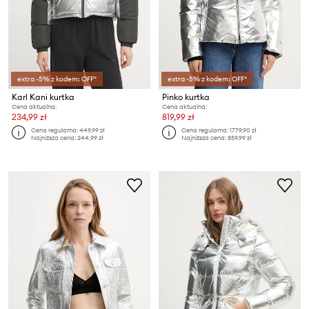
extra -5% z kodem: OFF*
extra -5% z kodem: OFF*
Karl Kani kurtka
Pinko kurtka
Cena aktualna:
Cena aktualna:
234,99 zł
819,99 zł
Cena regularna:
449,99 zł
Cena regularna:
1779,90 zł
Najniższa cena:
244,99 zł
Najniższa cena:
859,99 zł