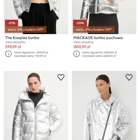
-21%
-20%
extra -5% z kodem: OFF*
extra -5% z kodem: OFF*
The Kooples kurtka
MACKAGE kurtka puchowa
Cena aktualna:
Cena aktualna:
599,99 zł
1859,90 zł
Cena regularna:
1299,90 zł
Cena regularna:
3329,90 zł
Najniższa cena:
759,99 zł
Najniższa cena:
2329,90 zł