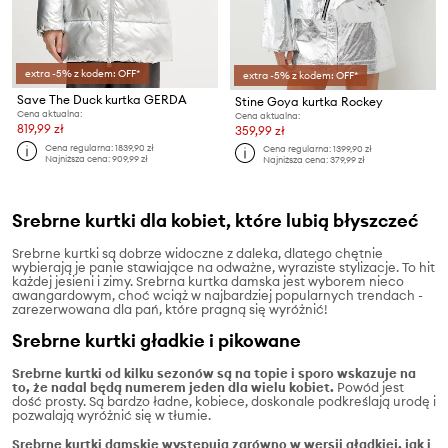
extra -5% z kodem: OFF*
extra -5% z kodem: OFF*
Save The Duck kurtka GERDA
Stine Goya kurtka Rockey
Cena aktualna:
Cena aktualna:
819,99 zł
359,99 zł
Cena regularna:
1839,90 zł
Cena regularna:
1399,90 zł
Najniższa cena:
909,99 zł
Najniższa cena:
379,99 zł
Srebrne kurtki dla kobiet, które lubią błyszczeć
Srebrne kurtki są dobrze widoczne z daleka, dlatego chętnie
wybierają je panie stawiające na odważne, wyraziste stylizacje. To hit
każdej jesieni i zimy. Srebrna kurtka damska jest wyborem nieco
awangardowym, choć wciąż w najbardziej popularnych trendach -
zarezerwowana dla pań, które pragną się wyróżnić!
Srebrne kurtki gładkie i pikowane
Srebrne kurtki od kilku sezonów są na topie i sporo wskazuje na
to, że nadal będą numerem jeden dla wielu kobiet.
Powód jest
dość prosty. Są bardzo ładne, kobiece, doskonale podkreślają urodę i
pozwalają wyróżnić się w tłumie.
Srebrne kurtki damskie występują zarówno w wersji gładkiej, jak i