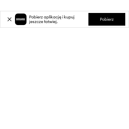
Pobierz aplikację i kupuj
Pobierz
jeszcze łatwiej.
-20%
zniżki** na pierwsze zakupy
za zapis do newslettera.
Dołącz do naszej społeczności, aby otrzymywać informacje o
najnowszych promocjach i produktach.
**Rabat jest jednorazowy, obejmuje nieprzecenione produkty i jest