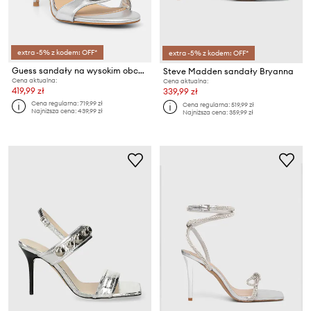
extra -5% z kodem: OFF*
extra -5% z kodem: OFF*
Guess sandały na wysokim obcasie KABRINAA
Steve Madden sandały Bryanna
Cena aktualna:
Cena aktualna:
419,99 zł
339,99 zł
Cena regularna:
719,99 zł
Cena regularna:
519,99 zł
Najniższa cena:
439,99 zł
Najniższa cena:
359,99 zł