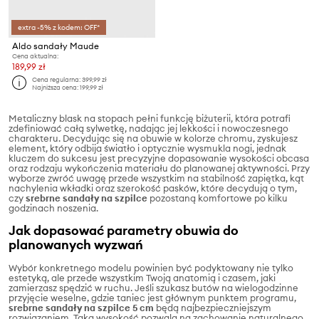
extra -5% z kodem: OFF*
Aldo sandały Maude
Cena aktualna:
189,99 zł
Cena regularna:
399,99 zł
Najniższa cena:
199,99 zł
Metaliczny blask na stopach pełni funkcję biżuterii, która potrafi
zdefiniować całą sylwetkę, nadając jej lekkości i nowoczesnego
charakteru. Decydując się na obuwie w kolorze chromu, zyskujesz
element, który odbija światło i optycznie wysmukla nogi, jednak
kluczem do sukcesu jest precyzyjne dopasowanie wysokości obcasa
oraz rodzaju wykończenia materiału do planowanej aktywności. Przy
wyborze zwróć uwagę przede wszystkim na stabilność zapiętka, kąt
nachylenia wkładki oraz szerokość pasków, które decydują o tym,
czy
srebrne sandały na szpilce
pozostaną komfortowe po kilku
godzinach noszenia.
Jak dopasować parametry obuwia do
planowanych wyzwań
Wybór konkretnego modelu powinien być podyktowany nie tylko
estetyką, ale przede wszystkim Twoją anatomią i czasem, jaki
zamierzasz spędzić w ruchu. Jeśli szukasz butów na wielogodzinne
przyjęcie weselne, gdzie taniec jest głównym punktem programu,
srebrne sandały na szpilce 5 cm
będą najbezpieczniejszym
rozwiązaniem. Taka wysokość pozwala na zachowanie naturalnego