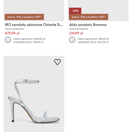
-10%
extra -5% z kodem: OFF*
extra -5% z kodem: OFF*
IRO sandały skórzane Chlorite Silver
Aldo sandały Barrona
Cena aktualna:
Cena aktualna:
879,99 zł
219,99 zł
Cena regularna:
1869,90 zł
Cena regularna:
489,99 zł
Najniższa cena:
929,99 zł
Najniższa cena:
244,99 zł