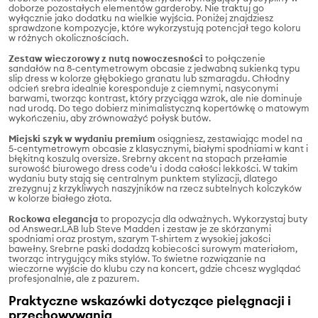
doborze pozostałych elementów garderoby. Nie traktuj go
wyłącznie jako dodatku na wielkie wyjścia. Poniżej znajdziesz
sprawdzone kompozycje, które wykorzystują potencjał tego koloru
w różnych okolicznościach.
Zestaw wieczorowy z nutą nowoczesności
to połączenie
sandałów na 8-centymetrowym obcasie z jedwabną sukienką typu
slip dress w kolorze głębokiego granatu lub szmaragdu. Chłodny
odcień srebra idealnie koresponduje z ciemnymi, nasyconymi
barwami, tworząc kontrast, który przyciąga wzrok, ale nie dominuje
nad urodą. Do tego dobierz minimalistyczną kopertówkę o matowym
wykończeniu, aby zrównoważyć połysk butów.
Miejski szyk w wydaniu premium
osiągniesz, zestawiając model na
5-centymetrowym obcasie z klasycznymi, białymi spodniami w kant i
błękitną koszulą oversize. Srebrny akcent na stopach przełamie
surowość biurowego dress code’u i doda całości lekkości. W takim
wydaniu buty stają się centralnym punktem stylizacji, dlatego
zrezygnuj z krzykliwych naszyjników na rzecz subtelnych kolczyków
w kolorze białego złota.
Rockowa elegancja
to propozycja dla odważnych. Wykorzystaj buty
od Answear.LAB lub Steve Madden i zestaw je ze skórzanymi
spodniami oraz prostym, szarym T-shirtem z wysokiej jakości
bawełny. Srebrne paski dodadzą kobiecości surowym materiałom,
tworząc intrygujący miks stylów. To świetne rozwiązanie na
wieczorne wyjście do klubu czy na koncert, gdzie chcesz wyglądać
profesjonalnie, ale z pazurem.
Praktyczne wskazówki dotyczące pielęgnacji i
przechowywania