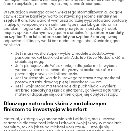
środka ciężkości, minimalizując zmęczenie śródstopia.
W sytuacjach wymagających większego sformalizowania, jak gale
czy wieczorne bankiety, warto postawić na
srebrne sandały na
szpilce 8 cm
. Taki wariant wymusza bardziej wyprostowaną postawę
i najlepiej komponuje się z sukniami typu maxi lub garniturami z
szerokimi nogawkami. Jeśli Twoim priorytetem jest złoty środek
między spektakularnym wyglądem a stabilnością,
srebrne sandały
na szpilce 7 cm
lub
srebrne sandały na szpilce 6 cm
zapewnią
odpowiedni lifting sylwetki bez nadmiernego obciążania ścięgna
Achillesa.
Jeśli masz wąską stopę - wybierz modele z dodatkowym
paskiem wokół kostki od marki Aldo lub Steve Madden, które
stabilizują nogę.
Jeśli planujesz założyć sukienkę o długości midi - wybierz
wariant z cienkimi, minimalistycznymi paskami, które nie
przecinają optycznie linii podudzia.
Jeśli szukasz obuwia do biurowego zestawu z cygaretkami -
postaw na zabudowaną piętę i wysokość 5-6 cm.
Jeśli Twoja stopa ma tendencję do puchnięcia - wybierz
srebrne sandały na szpilce skórzane
, ponieważ naturalny
materiał dopasuje się do zmieniającej się objętości stopy.
Dlaczego naturalna skóra z metalicznym
finiszem to inwestycja w komfort
Materiał, z którego wykonano wierzch i wkładkę, ma kluczowe
znaczenie dla trwałości koloru i zdrowia Twojej skóry. W modelach
premium, takich jak te od Michael Kors czy IRO, stosuje się