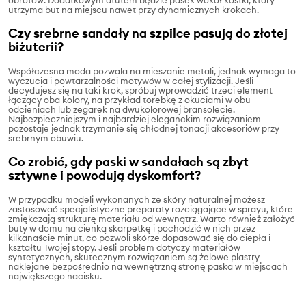
utrzyma but na miejscu nawet przy dynamicznych krokach.
Czy srebrne sandały na szpilce pasują do złotej
biżuterii?
Współczesna moda pozwala na mieszanie metali, jednak wymaga to
wyczucia i powtarzalności motywów w całej stylizacji. Jeśli
decydujesz się na taki krok, spróbuj wprowadzić trzeci element
łączący oba kolory, na przykład torebkę z okuciami w obu
odcieniach lub zegarek na dwukolorowej bransolecie.
Najbezpieczniejszym i najbardziej eleganckim rozwiązaniem
pozostaje jednak trzymanie się chłodnej tonacji akcesoriów przy
srebrnym obuwiu.
Co zrobić, gdy paski w sandałach są zbyt
sztywne i powodują dyskomfort?
W przypadku modeli wykonanych ze skóry naturalnej możesz
zastosować specjalistyczne preparaty rozciągające w sprayu, które
zmiękczają strukturę materiału od wewnątrz. Warto również założyć
buty w domu na cienką skarpetkę i pochodzić w nich przez
kilkanaście minut, co pozwoli skórze dopasować się do ciepła i
kształtu Twojej stopy. Jeśli problem dotyczy materiałów
syntetycznych, skutecznym rozwiązaniem są żelowe plastry
naklejane bezpośrednio na wewnętrzną stronę paska w miejscach
największego nacisku.