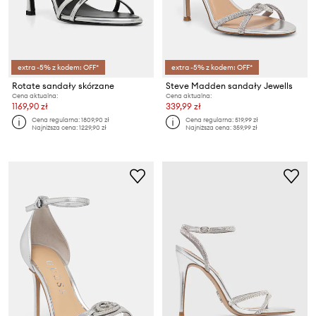
extra -5% z kodem: OFF*
extra -5% z kodem: OFF*
Rotate sandały skórzane
Steve Madden sandały Jewells
Cena aktualna:
Cena aktualna:
1169,90 zł
339,99 zł
Cena regularna:
1809,90 zł
Cena regularna:
519,99 zł
Najniższa cena:
1229,90 zł
Najniższa cena:
359,99 zł