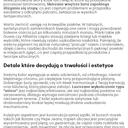
selekcjonowane skóry kozie lub cielęce, które są poddawane
procesowi laminowania.
Skórzane wnętrze buta zapobiega
ślizganiu się stopy
, co jest częstym problemem w przypadku
sandałów z odkrytymi palcami, zwłaszcza w wysokich
temperaturach.
Warto zwrócić uwagę na krawędzie pasków. W tańszych,
syntetycznych zamiennikach bywają one ostre i mogą powodować
bolesne otarcia już po kilkunastu minutach marszu. Marki takie jak
Guess czy AllSaints często stosują zawijane brzegi lub miękkie
wyściółki, które niwelują ryzyko uszkodzenia naskórka. Pamiętaj, że
srebrny pigment na skórze naturalnej "pracuje" razem z materiałem,
dzięki czemu rzadziej dochodzi do nieestetycznych pęknięć powłoki
w miejscach zgięć, co jest częstą przypadłością produktów z
tworzyw sztucznych.
Detale które decydują o trwałości i estetyce
Srebrny kolor występuje w wielu odcieniach, od chłodnego, niemal
błękitnego chromu, po cieplejsze tony przypominające platynę.
Dobierając buty, sprawdź, czy ich blask harmonizuje z Twoją karnacją
oraz biżuterią, którą planujesz założyć.
Lustrzane wykończenie typu
"mirror"
jest najbardziej efektowne, ale też najbardziej podatne na
zarysowania, dlatego wymaga ostrożności podczas chodzenia po
nierównym terenie. Z kolei wykończenie satynowe lub
drobnoziarnisty brokat lepiej maskują drobne uszkodzenia
mechaniczne.
Kolejnym aspektem jest konstrukcja samej szpilki. W butach marek
takich jak Rotate czy Pepe Jeans, trzpień obcasa jest precyzyjnie
wycentrowany pod piętą, co gwarantuje, że ciężar ciała rozkłada się
równomiernie. Jeśli zauważysz, że obcas jest przesunięty zbyt mocno