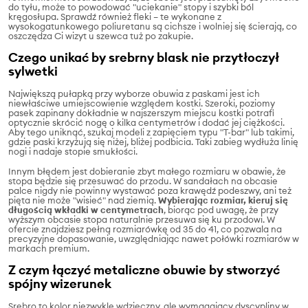
do tyłu, może to powodować "uciekanie" stopy i szybki ból
kręgosłupa. Sprawdź również fleki – te wykonane z
wysokogatunkowego poliuretanu są cichsze i wolniej się ścierają, co
oszczędza Ci wizyt u szewca tuż po zakupie.
Czego unikać by srebrny blask nie przytłoczył
sylwetki
Największą pułapką przy wyborze obuwia z paskami jest ich
niewłaściwe umiejscowienie względem kostki. Szeroki, poziomy
pasek zapinany dokładnie w najszerszym miejscu kostki potrafi
optycznie skrócić nogę o kilka centymetrów i dodać jej ciężkości.
Aby tego uniknąć, szukaj modeli z zapięciem typu "T-bar" lub takimi,
gdzie paski krzyżują się niżej, bliżej podbicia. Taki zabieg wydłuża linię
nogi i nadaje stopie smukłości.
Innym błędem jest dobieranie zbyt małego rozmiaru w obawie, że
stopa będzie się przesuwać do przodu. W sandałach na obcasie
palce nigdy nie powinny wystawać poza krawędź podeszwy, ani też
pięta nie może "wisieć" nad ziemią.
Wybierając rozmiar, kieruj się
długością wkładki w centymetrach
, biorąc pod uwagę, że przy
wyższym obcasie stopa naturalnie przesuwa się ku przodowi. W
ofercie znajdziesz pełną rozmiarówkę od 35 do 41, co pozwala na
precyzyjne dopasowanie, uwzględniając nawet połówki rozmiarów w
markach premium.
Z czym łączyć metaliczne obuwie by stworzyć
spójny wizerunek
Srebro to kolor niezwykle wdzięczny, ale wymagający dyscypliny w