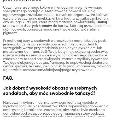
Utrzymanie srebrnego koloru w nienagannym stanie wymaga
specyficznego podejścia. Metalizowane powłoki nie lubią
agresywnego szczotkowania ani silnych detergentów. Po każdym
użyciu przetrzyj paski miękką, lekko wilgotną szmatką z mikrofibry,
aby usunąć kurz i pot, które mogą matowić powierzchnię.
Unikaj
stosowania tłustych kremów do butów
, które są przeznaczone do
skór licowych, ponieważ mogą one trwale odbarwić srebrny
pigment.
Przechowuj buty w osobnych woreczkach z materiału, aby paski
jednego buta nie porysowały powierzchni drugiego. Jest to
szczególnie ważne przy modelach zdobionych cyrkoniami lub
metalowymi klamrami. Jeśli Twoje buty mają skórzaną podeszwę,
rozważ wizytę u szewca w celu wykonania cienkiego zelowania –
zabezpieczy to spód przed wilgocią i znacznie wydłuży żywotność
Twojego ulubionego obuwia. Pamiętaj, że odpowiednia dbałość o
detale sprawia, że cena, jaką płacisz za produkt premium, rozkłada
się na wiele sezonów satysfakcjonującego użytkowania.
FAQ
Jak dobrać wysokość obcasa w srebrnych
sandałach, aby móc swobodnie tańczyć?
Najlepszym wyborem do intensywnego ruchu są modele o
wysokości od 5 do 6 centymetrów, które zapewniają odpowiednią
amortyzację i stabilność. Ważne jest, aby szpilka była osadzona
centralnie pod piętą, co zapobiega chwianiu się stopy podczas
obrotów. Dodatkowym atutem będzie pasek wokół kostki, który