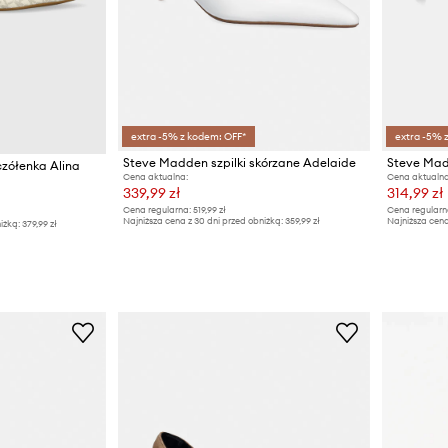
extra -5% z kodem: OFF*
extra -5% 
Steve Madden szpilki skórzane Adelaide
Steve Madd
zółenka Alina
Cena aktualna:
Cena aktualna
339,99 zł
314,99 zł
Cena regularna:
519,99 zł
Cena regularn
Najniższa cena z 30 dni przed obniżką:
359,99 zł
Najniższa cena
iżką:
379,99 zł