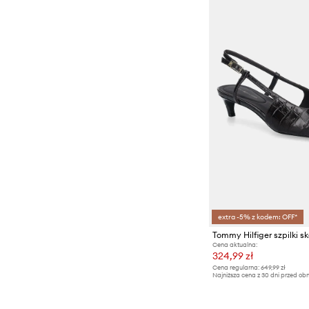
extra -5% z kodem: OFF*
Cena aktualna:
324,99 zł
Cena regularna:
649,99 zł
Najniższa cena z 30 dni przed obn