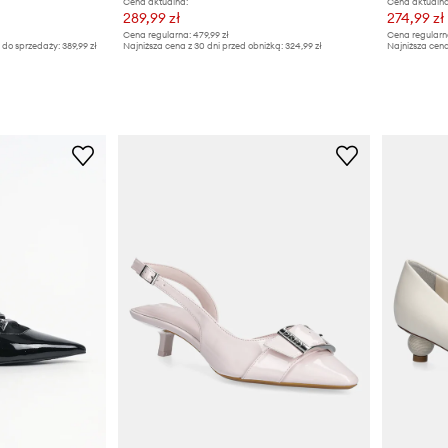
Cena aktualna:
Cena aktualna
289,99 zł
274,99 zł
Cena regularna:
479,99 zł
Cena regularn
 do sprzedaży:
389,99 zł
Najniższa cena z 30 dni przed obniżką:
324,99 zł
Najniższa cena