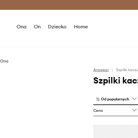
Premium Fashion Benefits >
O
Ona
On
Dziecko
Home
Ona
Obuwie
Answear
Szpilki kacz
Szpilki ka
Szpilki
Od popularnych
Cena