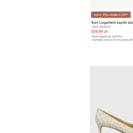
extra -5% z kodem: OFF*
Karl Lagerfeld szpilki 
Cena aktualna:
519,99 zł
Cena regularna:
839,99 zł
Najniższa cena z 30 dni przed obn