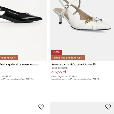
-10%
z kodem: OFF*
extra -5% z kodem: OFF*
feld szpilki skórzane Pasha
Pinko szpilki skórzane Gloria 18
:
Cena aktualna:
689,99 zł
a:
819,99 zł
Cena regularna:
1099,90 zł
 z 30 dni przed obniżką:
519,99 zł
Najniższa cena z 30 dni przed obniżką:
769,99 zł