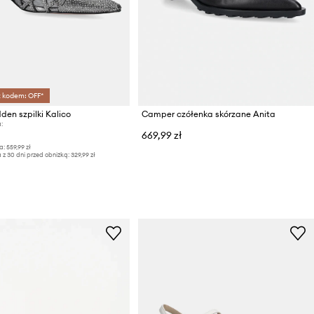
z kodem: OFF*
en szpilki Kalico
Camper czółenka skórzane Anita
:
669,99 zł
a:
559,99 zł
 z 30 dni przed obniżką:
329,99 zł