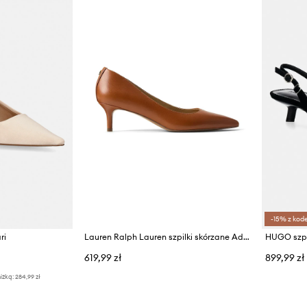
-15% z kod
ri
Lauren Ralph Lauren szpilki skórzane Adrienne
619,99 zł
899,99 zł
iżką:
284,99 zł