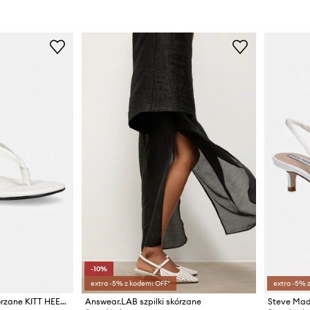
-10%
extra -5% z kodem: OFF*
extra -5% 
Calvin Klein sandały skórzane KITT HEEL SNDL STRAPPY SLING LTH
Answear.LAB szpilki skórzane
Steve Madd