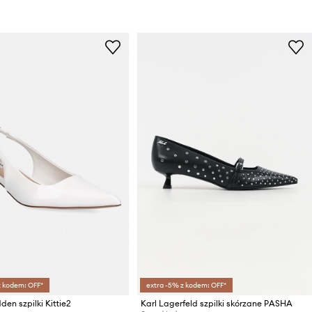
z kodem: OFF*
extra -5% z kodem: OFF*
en szpilki Kittie2
Karl Lagerfeld szpilki skórzane PASHA