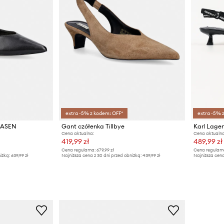
extra -5% z kodem: OFF*
extra -5% 
 CASEN
Gant czółenka Tillbye
Karl Lager
Cena aktualna:
Cena aktualna
419,99 zł
489,99 zł
Cena regularna:
679,99 zł
Cena regularn
iżką:
639,99 zł
Najniższa cena z 30 dni przed obniżką:
439,99 zł
Najniższa cena