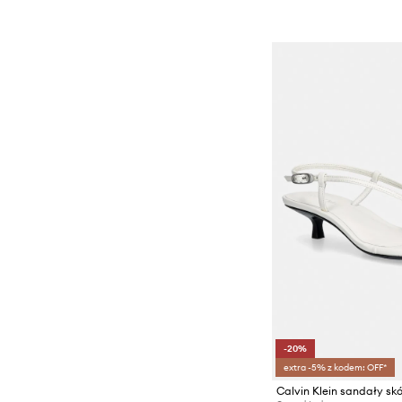
-20%
extra -5% z kodem: OFF*