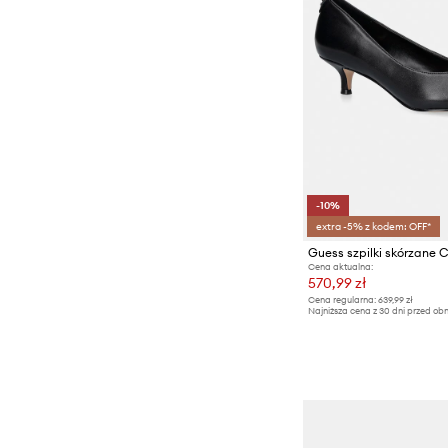
-10%
extra -5% z kodem: OFF*
Guess szpilki skórzane
Cena aktualna:
570,99 zł
Cena regularna:
639,99 zł
Najniższa cena z 30 dni przed obn