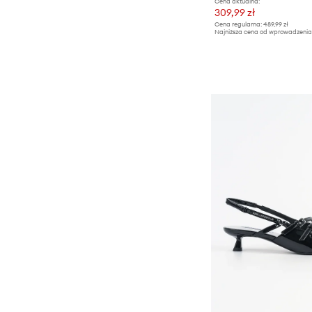
Cena aktualna:
309,99 zł
Cena regularna:
489,99 zł
Najniższa cena od wprowadzenia