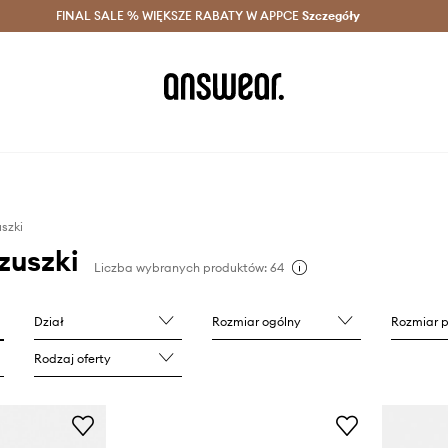
szczędzaj z Answear Club >
FINAL SALE % WIĘKSZE RABATY W APPCE
Dostawa nawet w 24h >
Szczegóły
News
uszki
czuszki
Liczba wybranych produktów: 64
Dział
Rozmiar ogólny
Rozmiar 
Rodzaj oferty