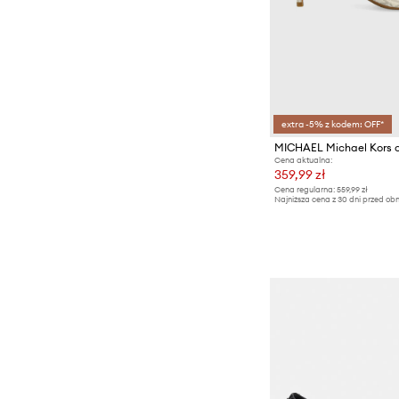
extra -5% z kodem: OFF*
MICHAEL Michael Kors c
Cena aktualna:
359,99 zł
Cena regularna:
559,99 zł
Najniższa cena z 30 dni przed obn