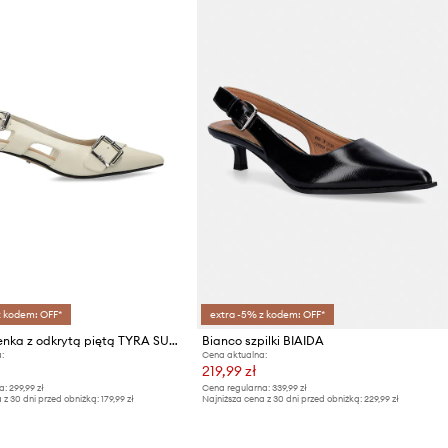
z kodem: OFF*
extra -5% z kodem: OFF*
Mexx czółenka z odkrytą piętą TYRA SUKI Slingback Pump
Bianco szpilki BIAIDA
:
Cena aktualna:
219,99 zł
a:
299,99 zł
Cena regularna:
339,99 zł
 z 30 dni przed obniżką:
179,99 zł
Najniższa cena z 30 dni przed obniżką:
229,99 zł