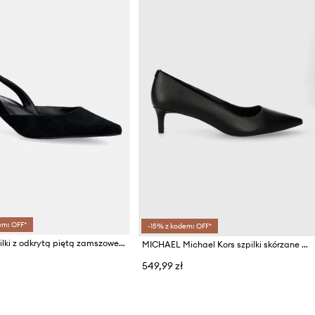
em: OFF*
-15% z kodem: OFF*
HUGO szpilki z odkrytą piętą zamszowe Seleny
MICHAEL Michael Kors szpilki skórzane Alina
549,99 zł