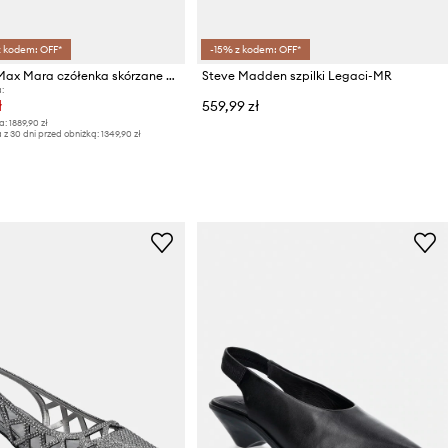
z kodem: OFF*
-15% z kodem: OFF*
Weekend Max Mara czółenka skórzane Wkabacini
Steve Madden szpilki Legaci-MR
:
ł
559,99 zł
a:
1889,90 zł
 z 30 dni przed obniżką:
1349,90 zł