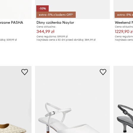
-10%
extra -5% z kodem: OFF*
extra -5% 
skórzane PASHA
Dkny czółenka Naylor
Cena aktualna:
Cena aktualna
344,99 zł
1229,90 z
Cena regularna:
599,99 zł
Cena regularn
iżką:
539,99 zł
Najniższa cena z 30 dni przed obniżką:
384,99 zł
Najniższa cena