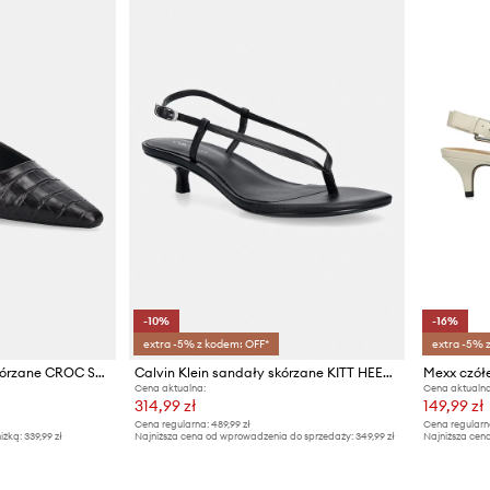
-10%
-16%
extra -5% z kodem: OFF*
extra -5% 
Tommy Hilfiger szpilki skórzane CROC SLINGBACK SLANTED HEEL
Calvin Klein sandały skórzane KITT HEEL SNDL STRAPPY SLING LTH
Cena aktualna:
Cena aktualna
314,99 zł
149,99 zł
Cena regularna:
489,99 zł
Cena regularn
iżką:
339,99 zł
Najniższa cena od wprowadzenia do sprzedaży:
349,99 zł
Najniższa cena