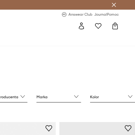
letter >
Regularne nowości >
Answear Club
Journal
Pomoc
producenta
Marka
Kolor