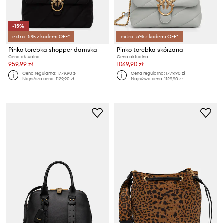
-15%
extra -5% z kodem: OFF*
extra -5% z kodem: OFF*
Pinko torebka shopper damska
Pinko torebka skórzana
Cena aktualna:
Cena aktualna:
959,99 zł
1069,90 zł
Cena regularna:
1779,90 zł
Cena regularna:
1779,90 zł
Najniższa cena:
1129,90 zł
Najniższa cena:
1129,90 zł