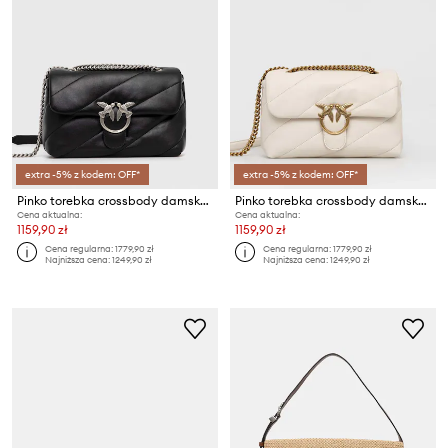
extra -5% z kodem: OFF*
extra -5% z kodem: OFF*
Pinko torebka crossbody damska skórzana
Pinko torebka crossbody damska skórzana
Cena aktualna:
Cena aktualna:
1159,90 zł
1159,90 zł
Cena regularna:
1779,90 zł
Cena regularna:
1779,90 zł
Najniższa cena:
1249,90 zł
Najniższa cena:
1249,90 zł