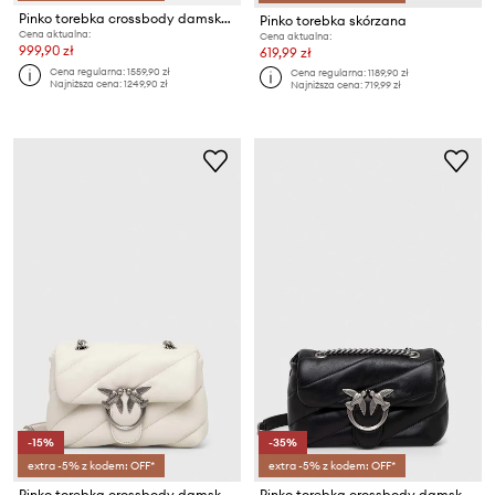
Pinko torebka crossbody damska skórzana
Pinko torebka skórzana
Cena aktualna:
Cena aktualna:
999,90 zł
619,99 zł
Cena regularna:
1559,90 zł
Cena regularna:
1189,90 zł
Najniższa cena:
1249,90 zł
Najniższa cena:
719,99 zł
-15%
-35%
extra -5% z kodem: OFF*
extra -5% z kodem: OFF*
Pinko torebka crossbody damska skórzana
Pinko torebka crossbody damska skórzana