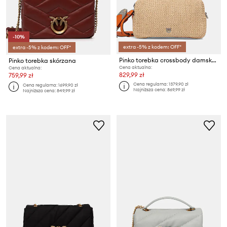
-10%
extra -5% z kodem: OFF*
extra -5% z kodem: OFF*
Pinko torebka crossbody damska pleciona
Pinko torebka skórzana
Cena aktualna:
Cena aktualna:
829,99 zł
759,99 zł
Cena regularna:
1379,90 zł
Cena regularna:
1699,90 zł
Najniższa cena:
869,99 zł
Najniższa cena:
849,99 zł