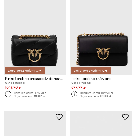
extra -5% z kodem: OFF*
extra -5% z kodem: OFF*
Pinko torebka crossbody damska skórzana
Pinko torebka skórzana
Cena aktualna:
Cena aktualna:
1049,90 zł
899,99 zł
Cena regularna:
1599,90 zł
Cena regularna:
1379,90 zł
Najniższa cena:
1129,90 zł
Najniższa cena:
969,99 zł