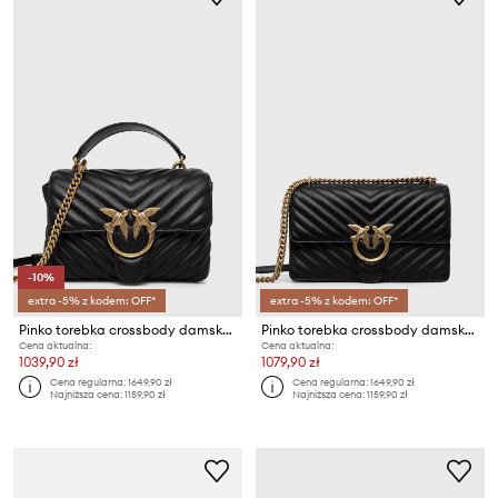
-10%
extra -5% z kodem: OFF*
extra -5% z kodem: OFF*
Pinko torebka crossbody damska skórzana
Pinko torebka crossbody damska skórzana
Cena aktualna:
Cena aktualna:
1039,90 zł
1079,90 zł
Cena regularna:
1649,90 zł
Cena regularna:
1649,90 zł
Najniższa cena:
1159,90 zł
Najniższa cena:
1159,90 zł