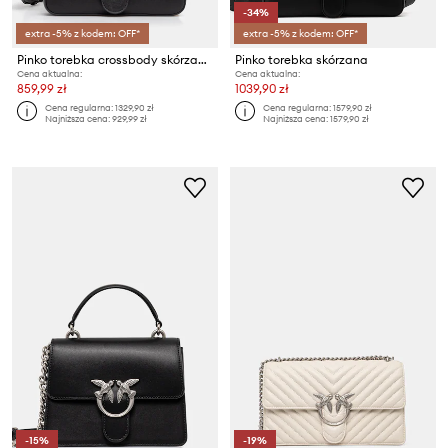
-34%
extra -5% z kodem: OFF*
extra -5% z kodem: OFF*
Pinko torebka crossbody skórzana
Pinko torebka skórzana
Cena aktualna:
Cena aktualna:
859,99 zł
1039,90 zł
Cena regularna:
1329,90 zł
Cena regularna:
1579,90 zł
Najniższa cena:
929,99 zł
Najniższa cena:
1579,90 zł
-15%
-19%