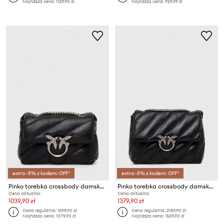
Najniższa cena:
1129,90 zł
Najniższa cena:
929,99 zł
extra -5% z kodem: OFF*
extra -5% z kodem: OFF*
Pinko torebka crossbody damska skórzana
Pinko torebka crossbody damska skórzana
Cena aktualna:
Cena aktualna:
1039,90 zł
1379,90 zł
Cena regularna:
1599,90 zł
Cena regularna:
2189,90 zł
Najniższa cena:
1079,90 zł
Najniższa cena:
1529,90 zł