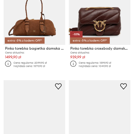
-10%
extra -5% z kodem: OFF*
extra -5% z kodem: OFF*
Pinko torebka bagietka damska zamszowa
Pinko torebka crossbody damska skórzana
Cena aktualna:
Cena aktualna:
1499,90 zł
939,99 zł
Cena regularna:
2099,90 zł
Cena regularna:
1599,90 zł
Najniższa cena:
1579,90 zł
Najniższa cena:
1049,90 zł