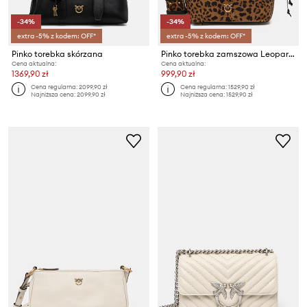
-34%
-34%
extra -5% z kodem: OFF*
extra -5% z kodem: OFF*
Pinko torebka skórzana
Pinko torebka zamszowa Leopard print
Cena aktualna:
Cena aktualna:
1369,90 zł
999,90 zł
Cena regularna:
2099,90 zł
Cena regularna:
1529,90 zł
Najniższa cena:
2099,90 zł
Najniższa cena:
1529,90 zł