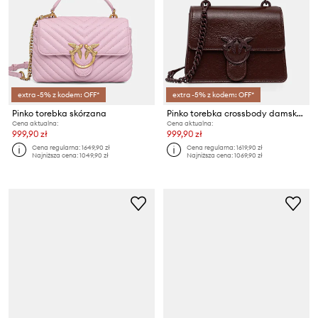
extra -5% z kodem: OFF*
extra -5% z kodem: OFF*
Pinko torebka skórzana
Pinko torebka crossbody damska skórzana
Cena aktualna:
Cena aktualna:
999,90 zł
999,90 zł
Cena regularna:
1649,90 zł
Cena regularna:
1619,90 zł
Najniższa cena:
1049,90 zł
Najniższa cena:
1069,90 zł