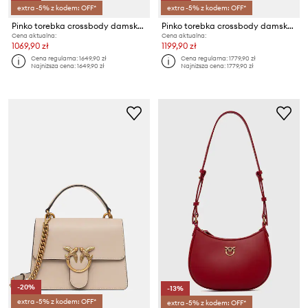
extra -5% z kodem: OFF*
extra -5% z kodem: OFF*
Pinko torebka crossbody damska skórzana
Pinko torebka crossbody damska skórzana
Cena aktualna:
Cena aktualna:
1069,90 zł
1199,90 zł
Cena regularna:
1649,90 zł
Cena regularna:
1779,90 zł
Najniższa cena:
1649,90 zł
Najniższa cena:
1779,90 zł
-20%
-13%
extra -5% z kodem: OFF*
extra -5% z kodem: OFF*