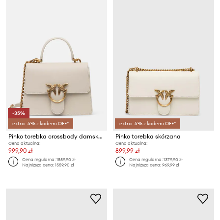
-35%
extra -5% z kodem: OFF*
extra -5% z kodem: OFF*
Pinko torebka crossbody damska skórzana
Pinko torebka skórzana
Cena aktualna:
Cena aktualna:
999,90 zł
899,99 zł
Cena regularna:
1559,90 zł
Cena regularna:
1379,90 zł
Najniższa cena:
1559,90 zł
Najniższa cena:
969,99 zł