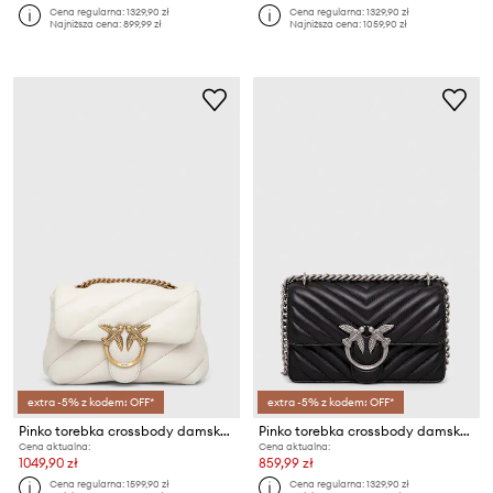
Cena regularna:
1329,90 zł
Cena regularna:
1329,90 zł
Najniższa cena:
899,99 zł
Najniższa cena:
1059,90 zł
extra -5% z kodem: OFF*
extra -5% z kodem: OFF*
Pinko torebka crossbody damska skórzana
Pinko torebka crossbody damska skórzana
Cena aktualna:
Cena aktualna:
1049,90 zł
859,99 zł
Cena regularna:
1599,90 zł
Cena regularna:
1329,90 zł