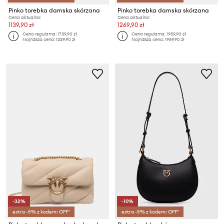
Pinko torebka damska skórzana
Pinko torebka damska skórzana
Cena aktualna:
Cena aktualna:
1139,90 zł
1269,90 zł
Cena regularna:
1739,90 zł
Cena regularna:
1959,90 zł
Najniższa cena:
1229,90 zł
Najniższa cena:
1959,90 zł
-32%
-10%
extra -5% z kodem: OFF*
extra -5% z kodem: OFF*