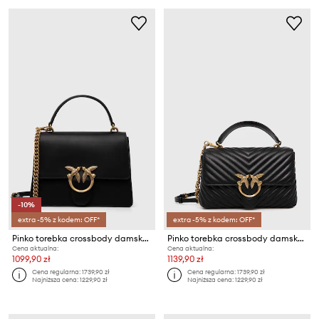
-10%
extra -5% z kodem: OFF*
extra -5% z kodem: OFF*
Pinko torebka crossbody damska skórzana
Pinko torebka crossbody damska skórzana
Cena aktualna:
Cena aktualna:
1099,90 zł
1139,90 zł
Cena regularna:
1739,90 zł
Cena regularna:
1739,90 zł
Najniższa cena:
1229,90 zł
Najniższa cena:
1229,90 zł