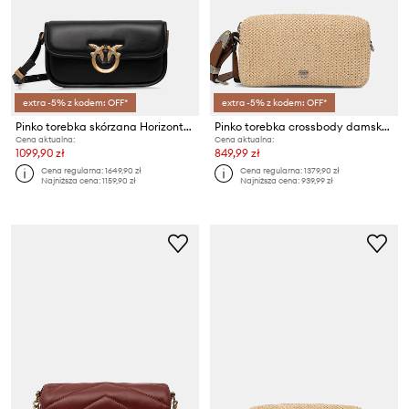
extra -5% z kodem: OFF*
extra -5% z kodem: OFF*
Pinko torebka skórzana Horizontal
Pinko torebka crossbody damska pleciona
Cena aktualna:
Cena aktualna:
1099,90 zł
849,99 zł
Cena regularna:
1649,90 zł
Cena regularna:
1379,90 zł
Najniższa cena:
1159,90 zł
Najniższa cena:
939,99 zł