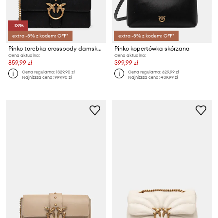
-13%
extra -5% z kodem: OFF*
extra -5% z kodem: OFF*
Pinko torebka crossbody damska skórzana
Pinko kopertówka skórzana
Cena aktualna:
Cena aktualna:
859,99 zł
399,99 zł
Cena regularna:
1329,90 zł
Cena regularna:
629,99 zł
Najniższa cena:
999,90 zł
Najniższa cena:
439,99 zł