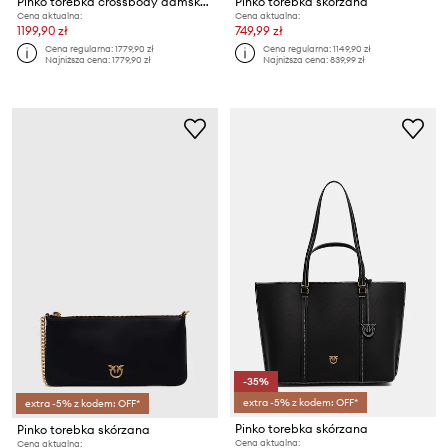
Pinko torebka crossbody damska skórzana
Pinko torebka skórzana
Cena aktualna:
Cena aktualna:
1199,90 zł
749,99 zł
Cena regularna:
1779,90 zł
Cena regularna:
1149,90 zł
Najniższa cena:
1779,90 zł
Najniższa cena:
839,99 zł
-35%
extra -5% z kodem: OFF*
extra -5% z kodem: OFF*
Pinko torebka skórzana
Pinko torebka skórzana
Cena aktualna:
Cena aktualna: