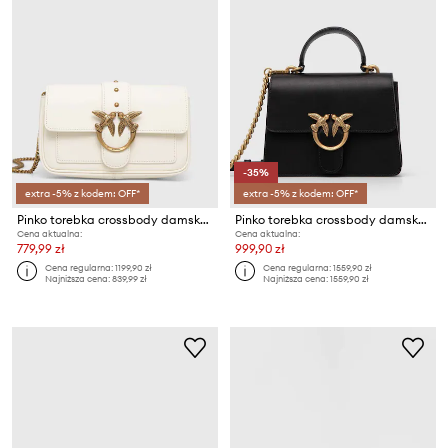
-35%
extra -5% z kodem: OFF*
extra -5% z kodem: OFF*
Pinko torebka crossbody damska skórzana
Pinko torebka crossbody damska skórzana
Cena aktualna:
Cena aktualna:
779,99 zł
999,90 zł
Cena regularna:
1199,90 zł
Cena regularna:
1559,90 zł
Najniższa cena:
839,99 zł
Najniższa cena:
1559,90 zł