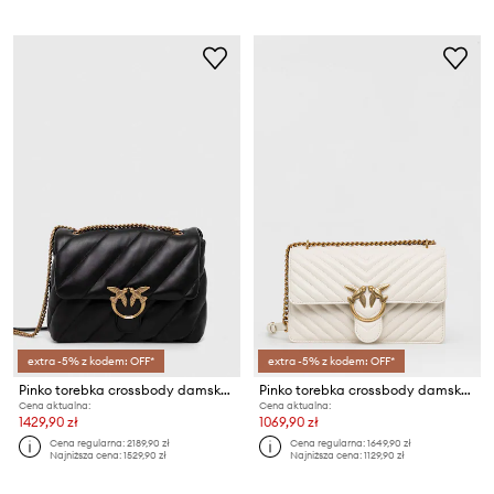
extra -5% z kodem: OFF*
extra -5% z kodem: OFF*
Pinko torebka crossbody damska skórzana
Pinko torebka crossbody damska skórzana
Cena aktualna:
Cena aktualna:
1429,90 zł
1069,90 zł
Cena regularna:
2189,90 zł
Cena regularna:
1649,90 zł
Najniższa cena:
1529,90 zł
Najniższa cena:
1129,90 zł