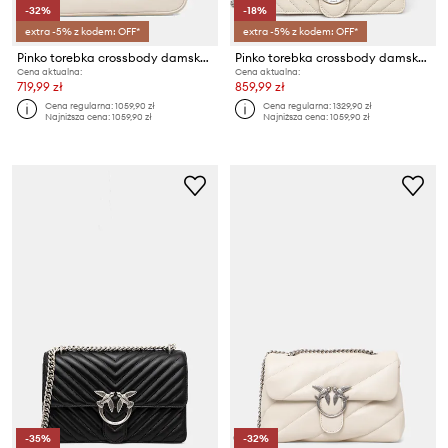
-32%
-18%
extra -5% z kodem: OFF*
extra -5% z kodem: OFF*
Pinko torebka crossbody damska skórzana Horizontal
Pinko torebka crossbody damska skórzana
Cena aktualna:
Cena aktualna:
719,99 zł
859,99 zł
Cena regularna:
1059,90 zł
Cena regularna:
1329,90 zł
Najniższa cena:
1059,90 zł
Najniższa cena:
1059,90 zł
-35%
-32%