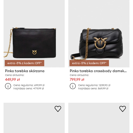
extra -5% z kodem: OFF*
extra -5% z kodem: OFF*
Pinko torebka skórzana
Pinko torebka crossbody damska skórzana
Cena aktualna:
Cena aktualna:
449,99 zł
799,99 zł
Cena regularna:
699,99 zł
Cena regularna:
1239,90 zł
Najniższa cena:
479,99 zł
Najniższa cena:
869,99 zł