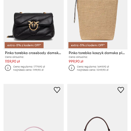
extra -5% z kodem: OFF*
extra -5% z kodem: OFF*
Pinko torebka crossbody damska skórzana
Pinko torebka koszyk damska pleciona
Cena aktualna:
Cena aktualna:
1159,90 zł
999,90 zł
Cena regularna:
1779,90 zł
Cena regularna:
1649,90 zł
Najniższa cena:
1199,90 zł
Najniższa cena:
1049,90 zł