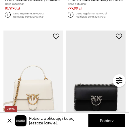
Cena aktualna:
Cena aktualna:
1079,90 zł
799,99 zł
Cena regularna:
1599,90 zł
Cena regularna:
1239,90 zł
Najniższa cena:
1279,90 zł
Najniższa cena:
1239,90 zł
-32%
extra -5% z kodem: OFF*
extra -5% z kodem: OFF*
Pobierz aplikację i kupuj
Pobierz
jeszcze łatwiej.
Pinko torebka crossbody damska skórzana
Pinko torebka skórzana
Cena aktualna:
Cena aktualna: