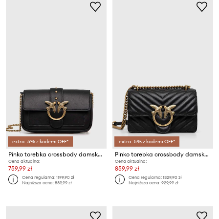
extra -5% z kodem: OFF*
extra -5% z kodem: OFF*
Pinko torebka crossbody damska skórzana
Pinko torebka crossbody damska skórzana
Cena aktualna:
Cena aktualna:
759,99 zł
859,99 zł
Cena regularna:
1199,90 zł
Cena regularna:
1329,90 zł
Najniższa cena:
839,99 zł
Najniższa cena:
929,99 zł