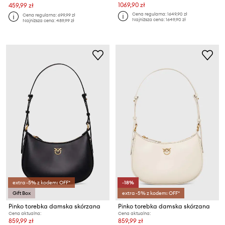
1069,90 zł
459,99 zł
Cena regularna:
1649,90 zł
Cena regularna:
699,99 zł
Najniższa cena:
1649,90 zł
Najniższa cena:
489,99 zł
extra -5% z kodem: OFF*
-18%
Gift Box
extra -5% z kodem: OFF*
Pinko torebka damska skórzana
Pinko torebka damska skórzana
Cena aktualna:
Cena aktualna:
859,99 zł
859,99 zł