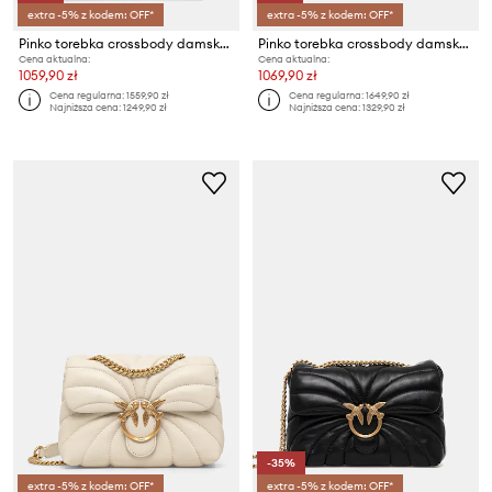
extra -5% z kodem: OFF*
extra -5% z kodem: OFF*
Pinko torebka crossbody damska skórzana
Pinko torebka crossbody damska skórzana
Cena aktualna:
Cena aktualna:
1059,90 zł
1069,90 zł
Cena regularna:
1559,90 zł
Cena regularna:
1649,90 zł
Najniższa cena:
1249,90 zł
Najniższa cena:
1329,90 zł
-35%
extra -5% z kodem: OFF*
extra -5% z kodem: OFF*