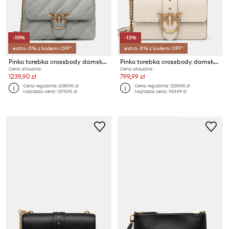
-10%
-13%
extra -5% z kodem: OFF*
extra -5% z kodem: OFF*
Pinko torebka crossbody damska skórzana
Pinko torebka crossbody damska skórzana
Cena aktualna:
Cena aktualna:
1239,90 zł
799,99 zł
Cena regularna:
2189,90 zł
Cena regularna:
1239,90 zł
Najniższa cena:
1379,90 zł
Najniższa cena:
929,99 zł