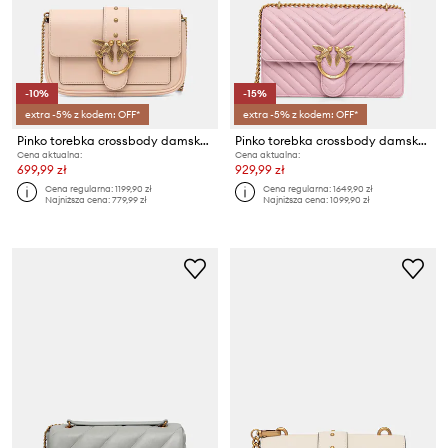
-10%
-15%
extra -5% z kodem: OFF*
extra -5% z kodem: OFF*
Pinko torebka crossbody damska skórzana
Pinko torebka crossbody damska skórzana
Cena aktualna:
Cena aktualna:
699,99 zł
929,99 zł
Cena regularna:
1199,90 zł
Cena regularna:
1649,90 zł
Najniższa cena:
779,99 zł
Najniższa cena:
1099,90 zł