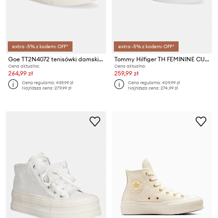
extra -5% z kodem: OFF*
extra -5% z kodem: OFF*
Goe TT2N4072 tenisówki damskie skórzane
Tommy Hilfiger TH FEMININE CUPSOLE LEATHER tenisówki damskie
Cena aktualna:
Cena aktualna:
264,99 zł
259,99 zł
Cena regularna:
439,99 zł
Cena regularna:
409,99 zł
Najniższa cena:
279,99 zł
Najniższa cena:
274,99 zł