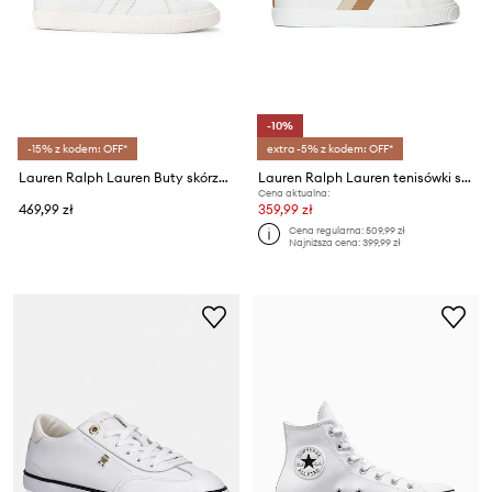
-10%
-15% z kodem: OFF*
extra -5% z kodem: OFF*
Lauren Ralph Lauren Buty skórzane Janson II
Lauren Ralph Lauren tenisówki skórzane Janson II
Cena aktualna:
469,99 zł
359,99 zł
Cena regularna:
509,99 zł
Najniższa cena:
399,99 zł