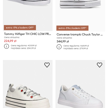
extra -5% z kodem: OFF*
extra -5% z kodem: OFF*
Tommy Hilfiger TH CHIC LOW PROFILE VULC tenisówki damskie skórzane
Converse trampki Chuck Taylor All Star Lift Platform
Cena aktualna:
Cena aktualna:
224,99 zł
344,99 zł
Cena regularna:
409,99 zł
Cena regularna:
469,99 zł
Najniższa cena:
234,99 zł
Najniższa cena:
279,99 zł