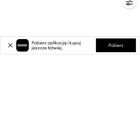
Pobierz aplikację i kupuj
Pobierz
jeszcze łatwiej.
-20%
zniżki** na pierwsze zakupy
za zapis do newslettera.