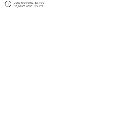
Cena regularna:
329,99 zł
Najniższa cena:
329,99 zł