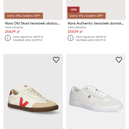
-10%
extra -5% z kodem: OFF*
extra -5% z kodem: OFF*
Vans Old Skool tenisówki skórzane
Vans Authentic tenisówki damskie
Cena aktualna:
Cena aktualna:
254,99 zł
254,99 zł
Cena regularna:
369,99 zł
Cena regularna:
369,99 zł
Najniższa cena:
269,99 zł
Najniższa cena:
284,99 zł