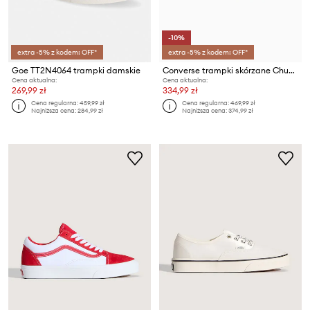
-10%
extra -5% z kodem: OFF*
extra -5% z kodem: OFF*
Goe TT2N4064 trampki damskie
Converse trampki skórzane Chuck Taylor All Star Lift
Cena aktualna:
Cena aktualna:
269,99 zł
334,99 zł
Cena regularna:
459,99 zł
Cena regularna:
469,99 zł
Najniższa cena:
284,99 zł
Najniższa cena:
374,99 zł