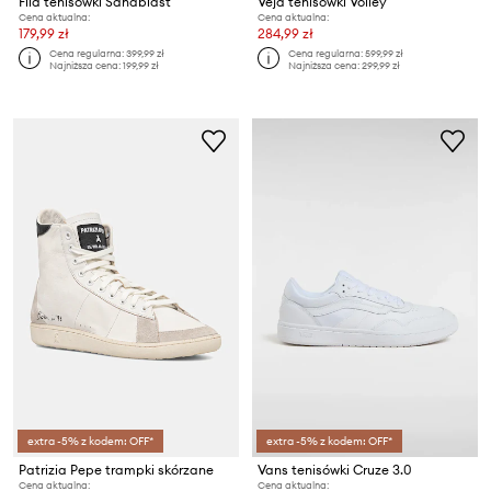
Fila tenisówki Sandblast
Veja tenisówki Volley
Cena aktualna:
Cena aktualna:
179,99 zł
284,99 zł
Cena regularna:
399,99 zł
Cena regularna:
599,99 zł
Najniższa cena:
199,99 zł
Najniższa cena:
299,99 zł
extra -5% z kodem: OFF*
extra -5% z kodem: OFF*
Patrizia Pepe trampki skórzane
Vans tenisówki Cruze 3.0
Cena aktualna:
Cena aktualna: