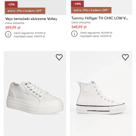
-14%
-13%
extra -5% z kodem: OFF*
extra -5% z kodem: OFF*
Tommy Hilfiger TH CHIC LOW VULC tenisówki damskie skórzane
Veja tenisówki skórzane Volley
Cena aktualna:
Cena aktualna:
349,99 zł
399,99 zł
Cena regularna:
409,99 zł
Cena regularna:
579,99 zł
Najniższa cena:
409,99 zł
Najniższa cena:
459,99 zł