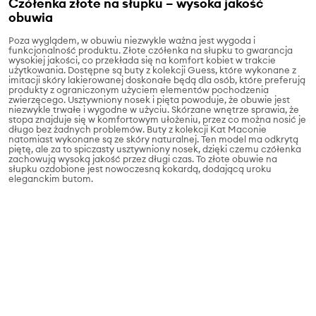
Czółenka złote na słupku – wysoka jakość
obuwia
Poza wyglądem, w obuwiu niezwykle ważna jest wygoda i
funkcjonalność produktu. Złote czółenka na słupku to gwarancja
wysokiej jakości, co przekłada się na komfort kobiet w trakcie
użytkowania. Dostępne są buty z kolekcji Guess, które wykonane z
imitacji skóry lakierowanej doskonałe będą dla osób, które preferują
produkty z ograniczonym użyciem elementów pochodzenia
zwierzęcego. Usztywniony nosek i pięta powoduje, że obuwie jest
niezwykle trwałe i wygodne w użyciu. Skórzane wnętrze sprawia, że
stopa znajduje się w komfortowym ułożeniu, przez co można nosić je
długo bez żadnych problemów. Buty z kolekcji Kat Maconie
natomiast wykonane są ze skóry naturalnej. Ten model ma odkrytą
piętę, ale za to spiczasty usztywniony nosek, dzięki czemu czółenka
zachowują wysoką jakość przez długi czas. To złote obuwie na
słupku ozdobione jest nowoczesną kokardą, dodającą uroku
eleganckim butom.