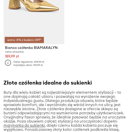
extra -5% z kodem: OFF*
Bianco czółenka BIAMARALYN
Cena aktualna:
189,99 zł
Cena regularna:
299,99 zł
Najniższa cena:
199,99 zł
Złote czółenka idealne do sukienki
Buty dla wielu kobiet są najważniejszym elementem stylizacji – to
one dopinają całość ubioru i pozwalają na wyrażenie swojego
indywidualnego gustu. Dlatego produkcja obuwia, które będzie
sprawiało komfort, ale i wyróżniało się wśród innych na ulicy, jest
niezwykle istotne. Złote czółenka dostępne w ofercie sklepu są
butami odpowiadającymi na wymienione potrzeby użytkowniczek.
Oryginalny fason sprawia, że idealnie pasować będzie na uroczyste
okazje. Poza obuwiem całość stylizacji na uroczystości dopełni
marynarka do sukienki
, dzięki czemu każda kobieta poczuje się
wyjątkowo. Ponadczasowy złoty kolor czółenek podkreśla klasę.