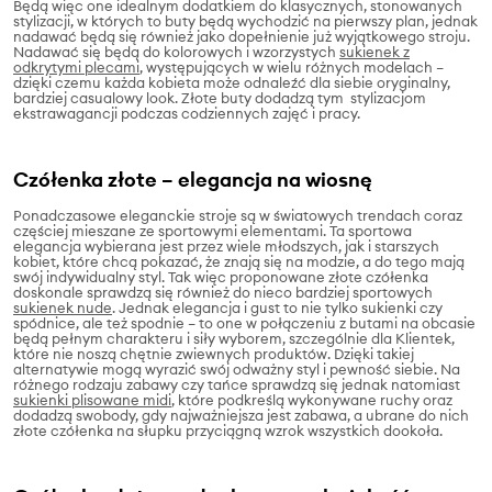
Będą więc one idealnym dodatkiem do klasycznych, stonowanych
stylizacji, w których to buty będą wychodzić na pierwszy plan, jednak
nadawać będą się również jako dopełnienie już wyjątkowego stroju.
Nadawać się będą do kolorowych i wzorzystych
sukienek z
odkrytymi plecami
, występujących w wielu różnych modelach –
dzięki czemu każda kobieta może odnaleźć dla siebie oryginalny,
bardziej casualowy look. Złote buty dodadzą tym stylizacjom
ekstrawagancji podczas codziennych zajęć i pracy.
Czółenka złote – elegancja na wiosnę
Ponadczasowe eleganckie stroje są w światowych trendach coraz
częściej mieszane ze sportowymi elementami. Ta sportowa
elegancja wybierana jest przez wiele młodszych, jak i starszych
kobiet, które chcą pokazać, że znają się na modzie, a do tego mają
swój indywidualny styl. Tak więc proponowane złote czółenka
doskonale sprawdzą się również do nieco bardziej sportowych
sukienek nude
. Jednak elegancja i gust to nie tylko sukienki czy
spódnice, ale też spodnie – to one w połączeniu z butami na obcasie
będą pełnym charakteru i siły wyborem, szczególnie dla Klientek,
które nie noszą chętnie zwiewnych produktów. Dzięki takiej
alternatywie mogą wyrazić swój odważny styl i pewność siebie. Na
różnego rodzaju zabawy czy tańce sprawdzą się jednak natomiast
sukienki plisowane midi
, które podkreślą wykonywane ruchy oraz
dodadzą swobody, gdy najważniejsza jest zabawa, a ubrane do nich
złote czółenka na słupku przyciągną wzrok wszystkich dookoła.