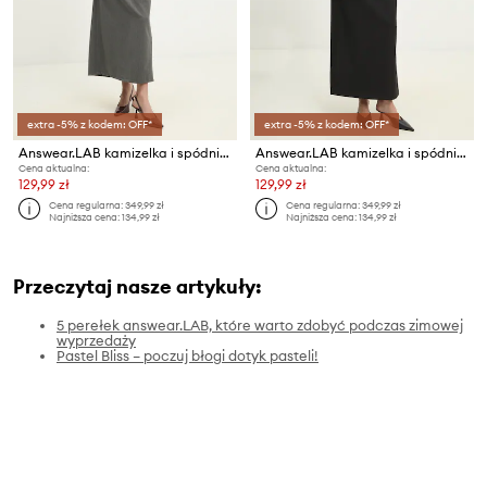
extra -5% z kodem: OFF*
extra -5% z kodem: OFF*
Answear.LAB kamizelka i spódnica
Answear.LAB kamizelka i spódnica
Cena aktualna:
Cena aktualna:
129,99 zł
129,99 zł
Cena regularna:
349,99 zł
Cena regularna:
349,99 zł
Najniższa cena:
134,99 zł
Najniższa cena:
134,99 zł
Przeczytaj nasze artykuły:
5 perełek answear.LAB, które warto zdobyć podczas zimowej
wyprzedaży
Pastel Bliss – poczuj błogi dotyk pasteli!