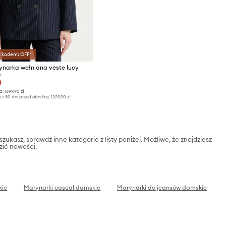
z kodem: OFF*
ynarka wełniana veste lucy
:
ł
a:
1699,90 zł
 z 30 dni przed obniżką:
1229,90 zł
szukasz, sprawdź inne kategorie z listy poniżej. Możliwe, że znajdziesz
zić nowości.
kie
Marynarki casual damskie
Marynarki do jeansów damskie