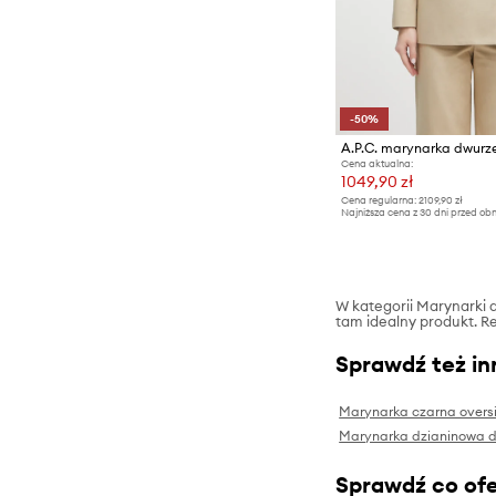
Spodnie
Torby i walizki
Swetry
Szorty
-50%
T-shirty i polo
Cena aktualna:
1049,90 zł
Cena regularna:
2109,90 zł
Najniższa cena z 30 dni przed obn
W kategorii Marynarki da
tam idealny produkt. Re
Sprawdź też in
Marynarka czarna overs
Marynarka dzianinowa 
Sprawdź co ofe