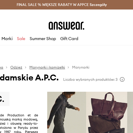
szczędzaj z Answear Club >
FINAL SALE % WIĘKSZE RABATY W APPCE
Dostawa nawet w 24h >
Szczegóły
News
Marki
Sale
Summer Shop
Gift Card
na
Odzież
Marynarki i kamizelki
Marynarki
damskie A.P.C.
Liczba wybranych produktów: 3
r de Production et de
rancuską marką modową,
ież i obuwię ready-to-
ałożona w Paryżu przez
w 1987 roku. Pierwsza