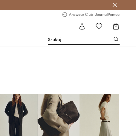
letter >
Regularne nowości >
Answear Club
Journal
Pomoc