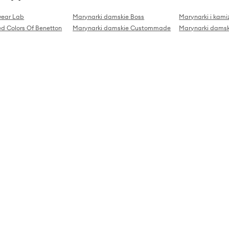
wear Lab
Marynarki damskie Boss
Marynarki i kamiz
d Colors Of Benetton
Marynarki damskie Custommade
Marynarki damsk