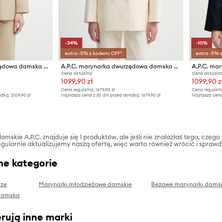
-34%
-10%
extra -5% z kodem: OFF*
extra -5% 
A.P.C. marynarka dwurzędowa damska bawełniana veste lucy
A.P.C. marynarka dwurzędowa damska bawełniana veste lucy
A.P.C. mar
Cena aktualna:
Cena aktualna
1099,90 zł
1099,90 z
Cena regularna:
1679,90 zł
Cena regularn
iżką:
2109,90 zł
Najniższa cena z 30 dni przed obniżką:
1679,90 zł
Najniższa cena
mskie A.P.C. znajduje się 1 produktów, ale jeśli nie znalazłaś tego, czego 
gularnie aktualizujemy naszą ofertę, więc warto również wrócić i sprawd
ne kategorie
ize
Marynarki młodzieżowe damskie
Beżowe marynarki dams
damska
rują inne marki