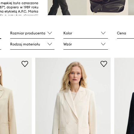
y męskiej była oznaczona
87”, dopiero w 1989 roku
na etykietą A.P.C. Marka
dę a przy tym elegancki
czne wzory i proste linie.
ruje wysokiej jakości,
rodukty. Marka posiada
ików na całym świecie.
Rozmiar producenta
Kolor
Cena
Rodzaj materiału
Wzór