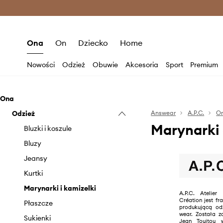
Premium Fashion Benefits >
O
Ona
On
Dziecko
Home
Nowości
Odzież
Obuwie
Akcesoria
Sport
Premium
Ona
Odzież
Answear
A.P.C.
O
Marynarki 
Bluzki i koszule
Bluzy
Jeansy
Kurtki
Marynarki i kamizelki
A.P.C. Atelie
Création jest f
Płaszcze
produkującą odz
wear. Została z
Sukienki
Jean Touitou 