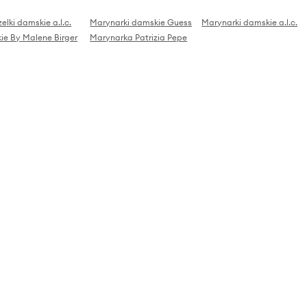
elki damskie a.l.c.
Marynarki damskie Guess
Marynarki damskie a.l.c.
ie By Malene Birger
Marynarka Patrizia Pepe