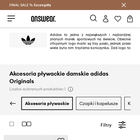
FINAL SALE %
Szczegóły
Oszczędzaj z Answear Club >
Adidas to jedna z największych i najbardziej
znanych marek sportowych na świecie. Obecnie
oficjalnym logo marki są trzy paski, jednak przez
wiele była nim trzylistna koniczynka. Dziś logo to
występuje na produktach linii adidas Originals utrzymanej w klimacie retro
i nawiązującej do najbardziej kultowych modeli marki powstałych
pomiędzy latami 40. i 80. XX wieku.
Akcesoria pływackie damskie adidas
Originals
Liczba wybranych produktów: 1
akcesoria pływackie
czapki i kapelusze
kosm
Filtry