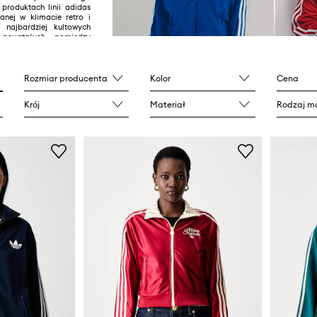
 produktach linii adidas
manej w klimacie retro i
 najbardziej kultowych
powstałych pomiędzy
XX wieku.
Rozmiar producenta
Kolor
Cena
Krój
Materiał
Rodzaj ma