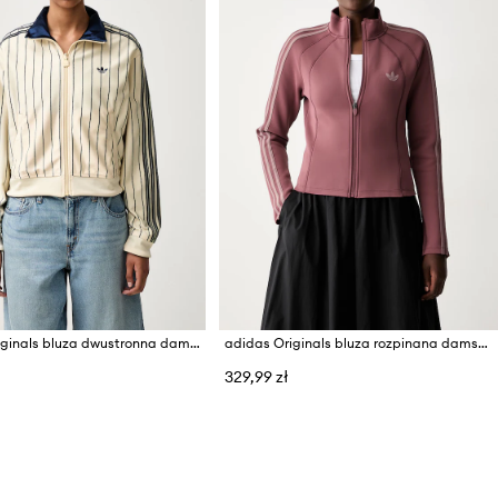
adidas Originals bluza dwustronna damska Firebird
adidas Originals bluza rozpinana damska SST 2.0
329,99 zł