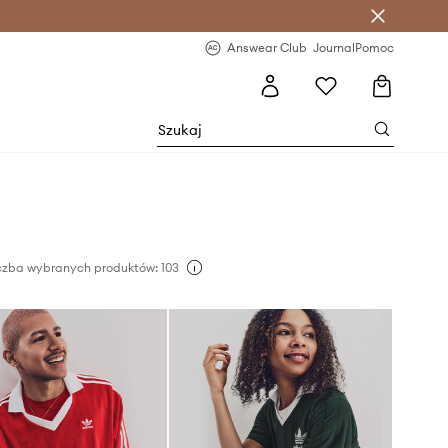
letter >
Regularne nowości >
Answear Club
Journal
Pomoc
czba wybranych produktów: 103