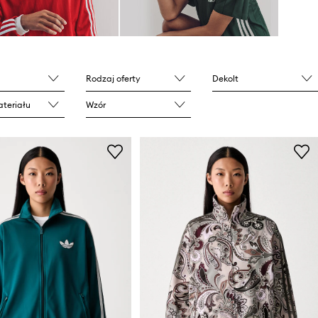
Rodzaj oferty
Dekolt
teriału
Wzór