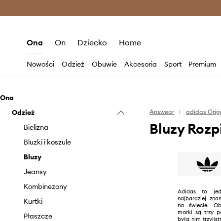
Premium Fashion Benefits >
O
Ona
On
Dziecko
Home
Nowości
Odzież
Obuwie
Akcesoria
Sport
Premium
Ona
Odzież
Answear
adidas Orig
Bluzy Rozp
Bielizna
Bluzki i koszule
Bluzy
Jeansy
Kombinezony
Adidas to jed
najbardziej zn
Kurtki
na świecie. Ob
marki są trzy p
Płaszcze
była nim trzylis