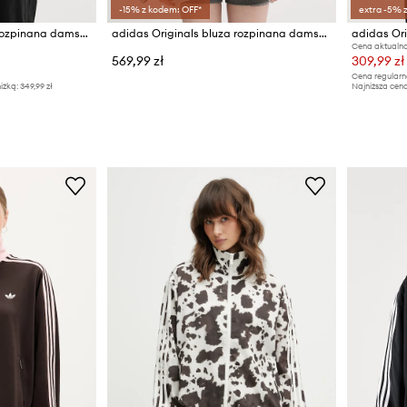
-15% z kodem: OFF*
extra -5% 
adidas Originals bluza rozpinana damska
adidas Originals bluza rozpinana damska
Cena aktualna
569,99 zł
309,99 zł
Cena regularn
iżką:
349,99 zł
Najniższa cena