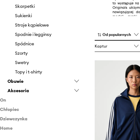
to występuje na
Skarpetki
Originals utrzy
nawiązującej do
Sukienki
modeli marki 
latami 40. i 80. 
Stroje kąpielowe
Spodnie i legginsy
Od popularnych
Spódnice
Kaptur
Szorty
Swetry
Topy i t-shirty
Obuwie
Akcesoria
Baleriny
On
Buty sportowe
Akcesoria pływackie
Chłopiec
Odzież
Mokasyny i półbuty
Czapki i kapelusze
Dziewczynka
Obuwie
Odzież
Klapki i sandały
Kosmetyczki
Bluzy
Home
Akcesoria
Obuwie
Odzież
Sneakersy
Plecaki
Jeansy
Buty sportowe
Bluzy
Akcesoria
Obuwie
Lifestyle
Trampki i tenisówki
Rękawiczki
Koszule
Klapki i sandały
Akcesoria pływackie
Body
Buty niemowlęce
Bluzy