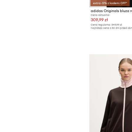
extra -5% z kodem: OFF*
Cena aktualna:
309,99 zł
Cena regularna:
349,99 zł
Najniższa cena z 30 dni przed obn