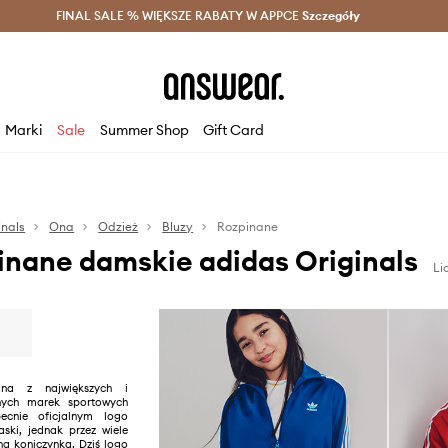
szczędzaj z Answear Club >
FINAL SALE % WIĘKSZE RABATY W APPCE
Dostawa nawet w 24h >
Szczegóły
News
Marki
Sale
Summer Shop
Gift Card
inals
Ona
Odzież
Bluzy
Rozpinane
inane damskie adidas Originals
Li
na z największych i
anych marek sportowych
ecnie oficjalnym logo
aski, jednak przez wiele
tna koniczynka. Dziś logo