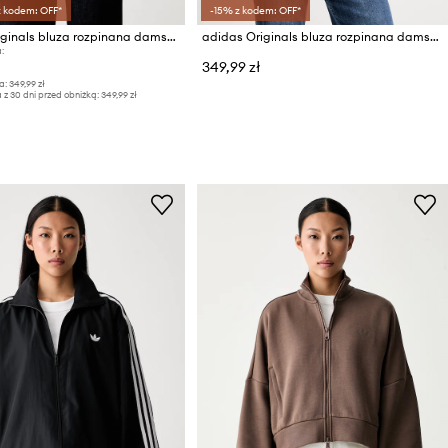
z kodem: OFF*
-15% z kodem: OFF*
adidas Originals bluza rozpinana damska z bawełną
adidas Originals bluza rozpinana damska
:
349,99 zł
a:
349,99 zł
 z 30 dni przed obniżką:
349,99 zł