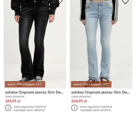
extra -5% z kodem: OFF*
extra -5% z kodem: OFF*
adidas Originals jeansy Slim Denim
adidas Originals jeansy Slim Denim
Cena aktualna:
Cena aktualna:
369,99 zł
264,99 zł
Cena regularna:
439,99 zł
Cena regularna:
439,99 zł
Najniższa cena:
389,99 zł
Najniższa cena:
279,99 zł