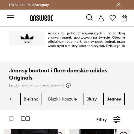
FINAL SALE %
Szczegóły
Oszczędzaj z Answear Club >
Adidas to jedna z największych i najbardziej
znanych marek sportowych na świecie. Obecnie
oficjalnym logo marki są trzy paski, jednak przez
wiele była nim trzylistna koniczynka. Dziś logo to
występuje na produktach linii adidas Originals utrzymanej w klimacie retro
i nawiązującej do najbardziej kultowych modeli marki powstałych
pomiędzy latami 40. i 80. XX wieku.
Jeansy bootcut i flare damskie adidas
Originals
Liczba wybranych produktów: 2
bielizna
bluzki i koszule
bluzy
jeansy
Filtry