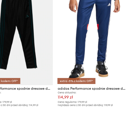
z kodem: OFF*
extra -5% z kodem: OFF*
adidas Performance spodnie dresowe dziecięce
adidas Performance spodnie dresowe dziecięce
:
Cena aktualna:
114,99 zł
a:
179,99 zł
Cena regularna:
179,99 zł
 z 30 dni przed obniżką:
114,99 zł
Najniższa cena z 30 dni przed obniżką:
119,99 zł