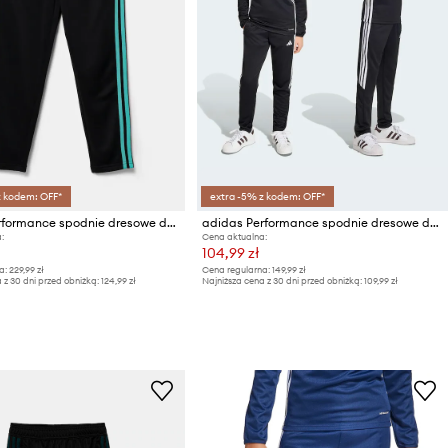
z kodem: OFF*
extra -5% z kodem: OFF*
adidas Performance spodnie dresowe dziecięce MER DNA
adidas Performance spodnie dresowe dziecięce
:
Cena aktualna:
104,99 zł
a:
229,99 zł
Cena regularna:
149,99 zł
 z 30 dni przed obniżką:
124,99 zł
Najniższa cena z 30 dni przed obniżką:
109,99 zł