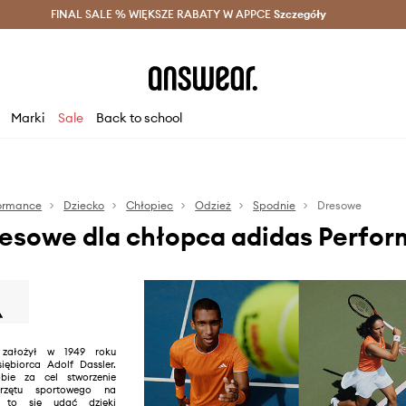
szczędzaj z Answear Club >
FINAL SALE % WIĘKSZE RABATY W APPCE
Dostawa nawet w 24h >
Szczegóły
News
Marki
Sale
Back to school
formance
Dziecko
Chłopiec
Odzież
Spodnie
Dresowe
resowe dla chłopca adidas Perfo
założył w 1949 roku
siębiorca Adolf Dassler.
bie za cel stworzenie
przętu sportowego na
o to się udać dzięki