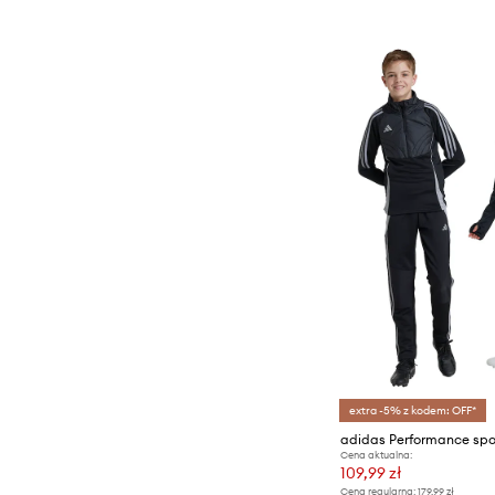
extra -5% z kodem: OFF*
Cena aktualna:
109,99 zł
Cena regularna:
179,99 zł