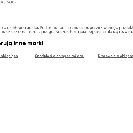
iżką:
114,99 zł
owe dla chłopca adidas Performance nie znalazłeś poszukiwanego produktu
najdziesz coś interesującego. Nasza oferta jest bogata i stale się rozwij
rują inne marki
 chłopięce
Spodnie dla chłopca adidas
Dresowe dla chłopca