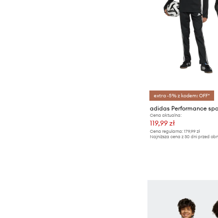
extra -5% z kodem: OFF*
Cena aktualna:
119,99 zł
Cena regularna:
179,99 zł
Najniższa cena z 30 dni przed obn