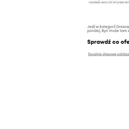
Najniższa cena z 30 dni przed obn
Jeśli w kategorii Dres
poniżej. Być może tam z
Sprawdź co ofe
Spodnie dresowe adidas