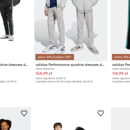
extra -5% z kodem: OFF*
extra -5% 
adidas Performance spodnie dresowe dziecięce
adidas Performance spodnie dresowe dziecięce
Cena aktualna:
Cena aktualna
154,99 zł
114,99 zł
Cena regularna:
219,99 zł
Cena regularn
iżką:
124,99 zł
Najniższa cena z 30 dni przed obniżką:
164,99 zł
Najniższa cena