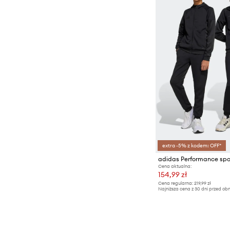
extra -5% z kodem: OFF*
Cena aktualna:
154,99 zł
Cena regularna:
219,99 zł
Najniższa cena z 30 dni przed obn