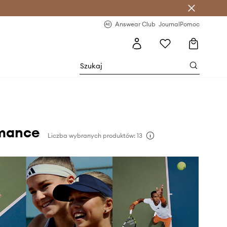
letter >
Regularne nowości >
Answear Club
Journal
Pomoc
rmance
Liczba wybranych produktów: 13