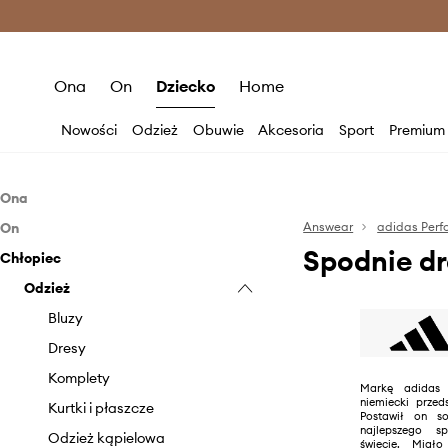
Premium Fashion Benefits >
O
Ona
On
Dziecko
Home
Nowości
Odzież
Obuwie
Akcesoria
Sport
Premium
Ona
On
Odzież
Answear
adidas Per
Spodnie d
Chłopiec
Obuwie
Odzież
Bielizna
Akcesoria
Obuwie
Odzież
Bluzy
Buty sportowe
Bielizna
Akcesoria
Kombinezony
Akcesoria pływackie
Bluzy
Buty sportowe
Bluzy
Kurtki
Butelki i termosy
Kurtki
Klapki i sandały
Akcesoria pływackie
Dresy
Skarpetki
Czapki i kapelusze
Odzież kąpielowa
Butelki i termosy
Komplety
Markę adidas 
niemiecki przed
Sukienki
Plecaki
Skarpetki
Czapki i kapelusze
Kurtki i płaszcze
Postawił on so
najlepszego s
Stroje kąpielowe
Rękawiczki
Spodnie
Plecaki
Odzież kąpielowa
świecie. Miał