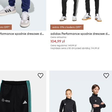
em: OFF*
extra -5% z kodem: OFF*
adidas Performance spodnie dresowe dziecięce
adidas Performance spodnie dresowe dziecięce
Cena aktualna:
104,99 zł
Cena regularna:
149,99 zł
Najniższa cena z 30 dni przed obniżką:
114,99 zł