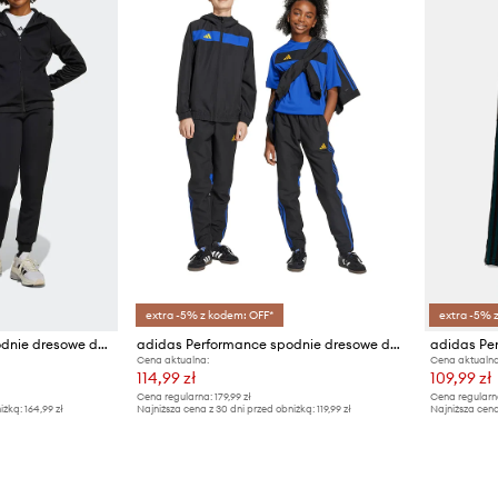
extra -5% z kodem: OFF*
extra -5% 
adidas Performance spodnie dresowe dziecięce TIRO25
adidas Performance spodnie dresowe dziecięce
Cena aktualna:
Cena aktualna
114,99 zł
109,99 zł
Cena regularna:
179,99 zł
Cena regularn
iżką:
164,99 zł
Najniższa cena z 30 dni przed obniżką:
119,99 zł
Najniższa cena