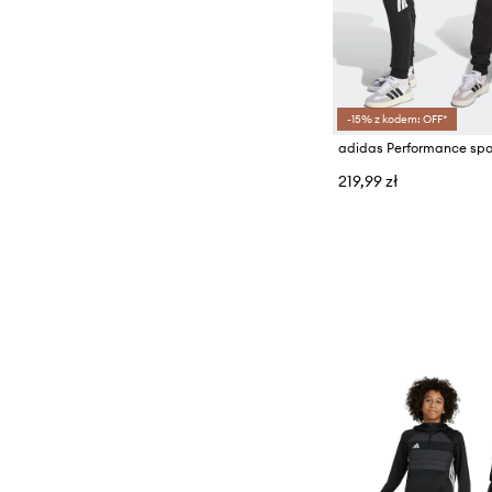
Spodnie i legginsy
Stroje kąpielowe
Szorty
-15% z kodem: OFF*
Topy i t-shirty
219,99 zł