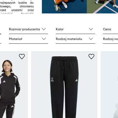
 najlepszych butów do
towego, chronieniu
przed urazami oraz
wysokiej trwałości
an zostały wykonany w
Rozmiar producenta
Kolor
Cena
Materiał
Rodzaj materiału
Rodzaj n