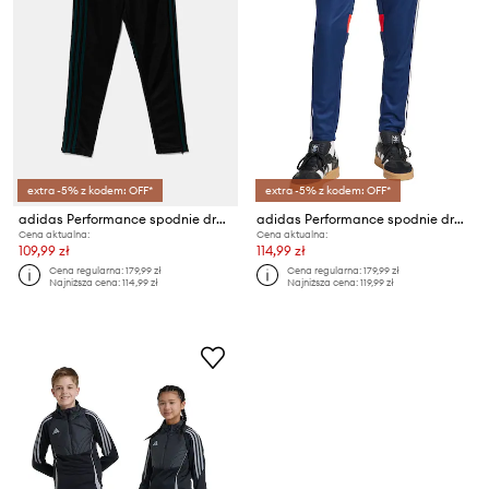
extra -5% z kodem: OFF*
extra -5% z kodem: OFF*
adidas Performance spodnie dresowe dziecięce
adidas Performance spodnie dresowe dziecięce
Cena aktualna:
Cena aktualna:
109,99 zł
114,99 zł
Cena regularna:
179,99 zł
Cena regularna:
179,99 zł
Najniższa cena:
114,99 zł
Najniższa cena:
119,99 zł