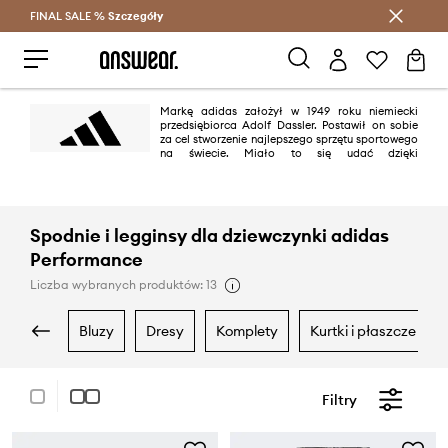
FINAL SALE %
Szczegóły
Oszczędzaj z Answear Club >
Markę adidas założył w 1949 roku niemiecki
przedsiębiorca Adolf Dassler. Postawił on sobie
za cel stworzenie najlepszego sprzętu sportowego
na świecie. Miało to się udać dzięki
projektowaniu najlepszych butów do użytku sportowego, chronieniu
sportowców przed urazami oraz zapewnieniu wysokiej trwałości
produktów. Plan zostały wykonany w 100%.
Spodnie i legginsy dla dziewczynki adidas
Performance
Liczba wybranych produktów: 13
bluzy
dresy
komplety
kurtki i płaszcze
Filtry