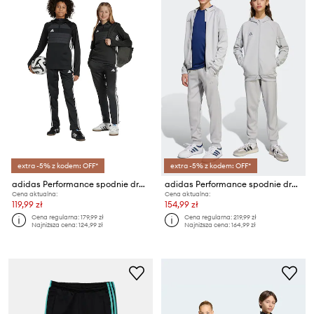
extra -5% z kodem: OFF*
extra -5% z kodem: OFF*
adidas Performance spodnie dresowe dziecięce
adidas Performance spodnie dresowe dziecięce
Cena aktualna:
Cena aktualna:
119,99 zł
154,99 zł
Cena regularna:
179,99 zł
Cena regularna:
219,99 zł
Najniższa cena:
124,99 zł
Najniższa cena:
164,99 zł