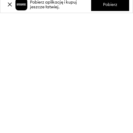
Pobierz aplikację i kupuj
Pobierz
jeszcze łatwiej.
-20%
zniżki** na pierwsze zakupy
za zapis do newslettera.
Dołącz do naszej społeczności, aby otrzymywać informacje o
najnowszych promocjach i produktach.
**Rabat jest jednorazowy, obejmuje nieprzecenione produkty i jest
ważny przy zakupach za min. 350 zł. Rabat nie łączy się z innymi
promocjami, a niektóre produkty mogą być wyłączone z rabatu.
Szczegóły na stronie:
wykluczenia z promocji
.