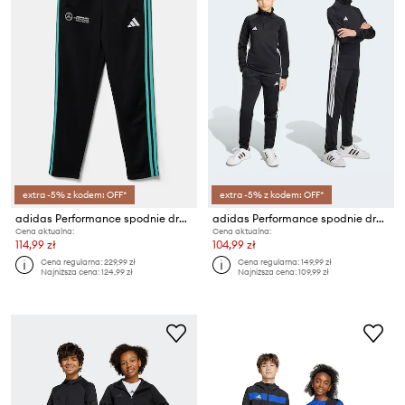
extra -5% z kodem: OFF*
extra -5% z kodem: OFF*
adidas Performance spodnie dresowe dziecięce MER DNA
adidas Performance spodnie dresowe dziecięce
Cena aktualna:
Cena aktualna:
114,99 zł
104,99 zł
Cena regularna:
229,99 zł
Cena regularna:
149,99 zł
Najniższa cena:
124,99 zł
Najniższa cena:
109,99 zł