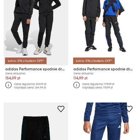
extra -5% z kodem: OFF*
extra -5% z kodem: OFF*
adidas Performance spodnie dresowe dziecięce TIRO25
adidas Performance spodnie dresowe dziecięce
Cena aktualna:
Cena aktualna:
154,99 zł
114,99 zł
Cena regularna:
219,99 zł
Cena regularna:
179,99 zł
Najniższa cena:
164,99 zł
Najniższa cena:
119,99 zł