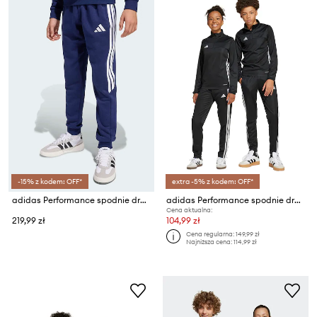
-15% z kodem: OFF*
extra -5% z kodem: OFF*
adidas Performance spodnie dresowe dziecięce
adidas Performance spodnie dresowe dziecięce
Cena aktualna:
219,99 zł
104,99 zł
Cena regularna:
149,99 zł
Najniższa cena:
114,99 zł