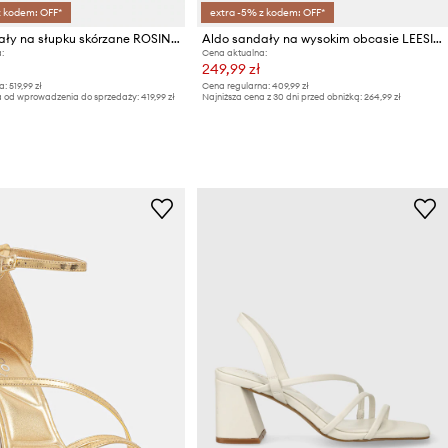
z kodem: OFF*
extra -5% z kodem: OFF*
Aldo sandały na słupku skórzane ROSINE
Aldo sandały na wysokim obcasie LEESIA
:
Cena aktualna:
249,99 zł
a:
519,99 zł
Cena regularna:
409,99 zł
a od wprowadzenia do sprzedaży:
419,99 zł
Najniższa cena z 30 dni przed obniżką:
264,99 zł