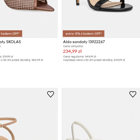
z kodem: OFF*
extra -5% z kodem: OFF*
ały SKOLAS
Aldo sandały 13922267
:
Cena aktualna:
234,99 zł
a:
519,99 zł
Cena regularna:
349,99 zł
 z 30 dni przed obniżką:
354,99 zł
Najniższa cena z 30 dni przed obniżką:
249,99 zł