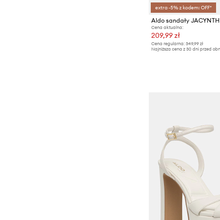
extra -5% z kodem: OFF*
Aldo sandały JACYNTH
Cena aktualna:
209,99 zł
Cena regularna:
349,99 zł
Najniższa cena z 30 dni przed obn