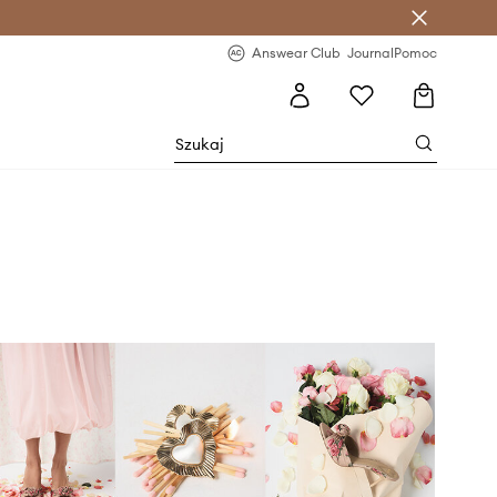
letter >
Regularne nowości >
Answear Club
Journal
Pomoc