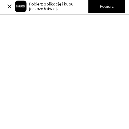
Pobierz aplikację i kupuj
Pobierz
jeszcze łatwiej.
-20%
zniżki** na pierwsze zakupy
za zapis do newslettera.
Dołącz do naszej społeczności, aby otrzymywać informacje o
najnowszych promocjach i produktach.
**Rabat jest jednorazowy, obejmuje nieprzecenione produkty i jest
ważny przy zakupach za min. 350 zł. Rabat nie łączy się z innymi
promocjami, a niektóre produkty mogą być wyłączone z rabatu.
Szczegóły na stronie:
wykluczenia z promocji
.