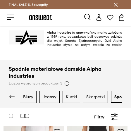
FINAL SALE %
Szczegóły
Oszczędzaj z Answear Club >
Alpha Industries to amerykańska marka założona
w 1959 roku, początkowo byli dostawcą odzieży
dla wojsk Stanów Zjednoczonych. Dziś Alpha
Industries słynie na całym świecie ze swoich
militarnych kolekcji, znanych ze świetnej jakości oraz funkcjonalnego
designu.
Spodnie materiałowe damskie Alpha
Industries
Liczba wybranych produktów: 3
bluzy
jeansy
kurtki
skarpetki
spodnie
Filtry