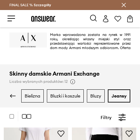
FINAL SALE %
Szczegóły
Oszczędzaj z Answear Club >
Marka wprowadzona została na rynek w 1991
roku, określając własny miejski styl oraz
przedstawiając wartości reprezentowane przez
dom mody Armani młodszym odbiorcom. Oferta
Armani Exchange jest współczesna oraz inkluzywna – przystępna,
wszechstronna oraz skierowana do szerokiego grona odbiorców ,
niezależnie od wieku, płci czy pochodzenia. Mimo, że kolekcje Armani
Exchange są uniwersalne, to posiadają indywidulany styl
charakterystyczny dla domu mody Armani.
Skinny damskie Armani Exchange
Liczba wybranych produktów: 12
bielizna
bluzki i koszule
bluzy
jeansy
Filtry