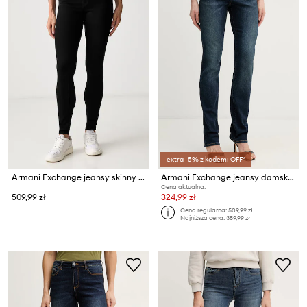
extra -5% z kodem: OFF*
Armani Exchange jeansy skinny damskie
Armani Exchange jeansy damskie
Cena aktualna:
509,99 zł
324,99 zł
Cena regularna:
509,99 zł
Najniższa cena:
359,99 zł