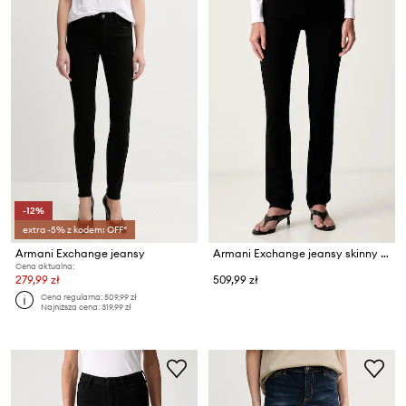
-12%
extra -5% z kodem: OFF*
Armani Exchange jeansy
Armani Exchange jeansy skinny damskie
Cena aktualna:
279,99 zł
509,99 zł
Cena regularna:
509,99 zł
Najniższa cena:
319,99 zł