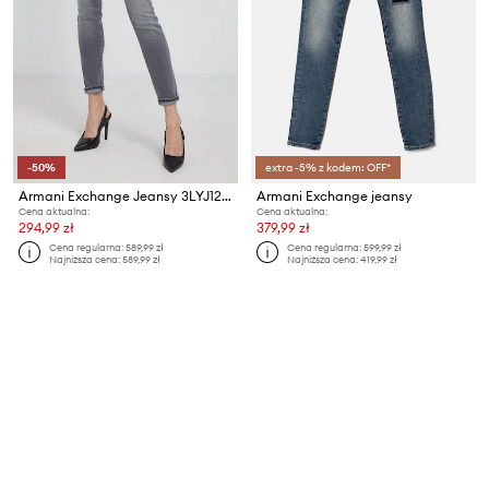
-50%
extra -5% z kodem: OFF*
Armani Exchange Jeansy 3LYJ12.Y1SCZ
Armani Exchange jeansy
Cena aktualna:
Cena aktualna:
294,99 zł
379,99 zł
Cena regularna:
589,99 zł
Cena regularna:
599,99 zł
Najniższa cena:
589,99 zł
Najniższa cena:
419,99 zł