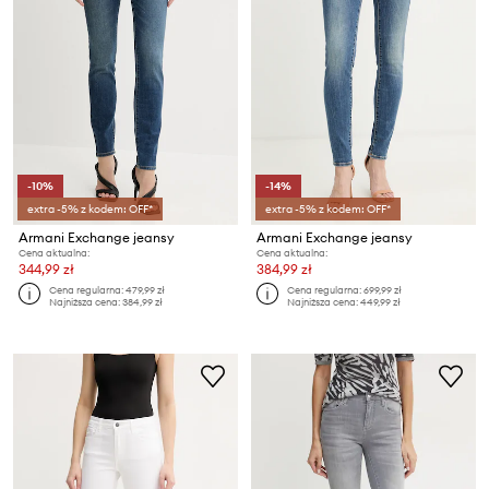
-10%
-14%
extra -5% z kodem: OFF*
extra -5% z kodem: OFF*
Armani Exchange jeansy
Armani Exchange jeansy
Cena aktualna:
Cena aktualna:
344,99 zł
384,99 zł
Cena regularna:
479,99 zł
Cena regularna:
699,99 zł
Najniższa cena:
384,99 zł
Najniższa cena:
449,99 zł