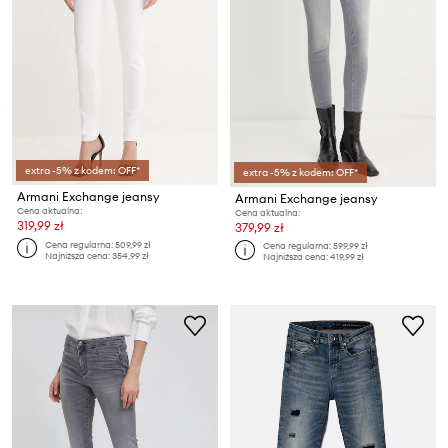
extra -5% z kodem: OFF*
extra -5% z kodem: OFF*
Armani Exchange jeansy
Armani Exchange jeansy
Cena aktualna:
Cena aktualna:
319,99 zł
379,99 zł
Cena regularna:
509,99 zł
Cena regularna:
599,99 zł
Najniższa cena:
354,99 zł
Najniższa cena:
419,99 zł