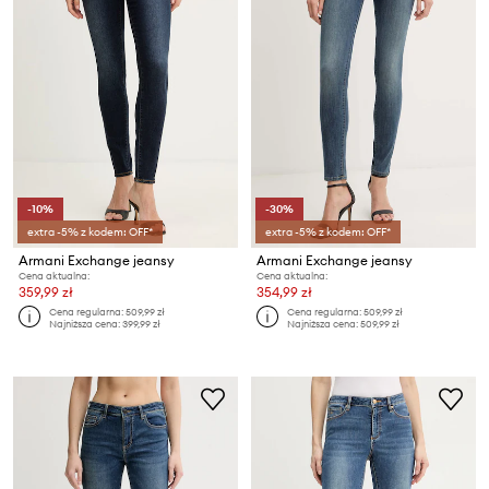
-10%
-30%
extra -5% z kodem: OFF*
extra -5% z kodem: OFF*
Armani Exchange jeansy
Armani Exchange jeansy
Cena aktualna:
Cena aktualna:
359,99 zł
354,99 zł
Cena regularna:
509,99 zł
Cena regularna:
509,99 zł
Najniższa cena:
399,99 zł
Najniższa cena:
509,99 zł