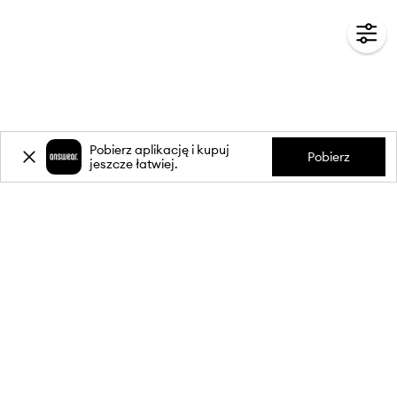
Pobierz aplikację i kupuj
Pobierz
jeszcze łatwiej.
-20%
zniżki** na pierwsze zakupy