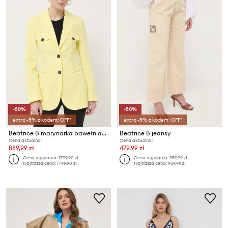
-50%
-50%
extra -5% z kodem: OFF*
extra -5% z kodem: OFF*
Beatrice B marynarka bawełniana
Beatrice B jeansy
Cena aktualna:
Cena aktualna:
889,99 zł
479,99 zł
Cena regularna:
1799,90 zł
Cena regularna:
959,99 zł
Najniższa cena:
1799,90 zł
Najniższa cena:
959,99 zł