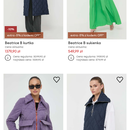
-10%
extra -5% z kodem: OFF*
extra -5% z kodem: OFF*
Beatrice B kurtka
Beatrice B sukienka
Cena aktualna:
Cena aktualna:
1379,90 zł
549,99 zł
Cena regularna:
3099,90 zł
Cena regularna:
1939,90 zł
Najniższa cena:
1539,90 zł
Najniższa cena:
579,99 zł