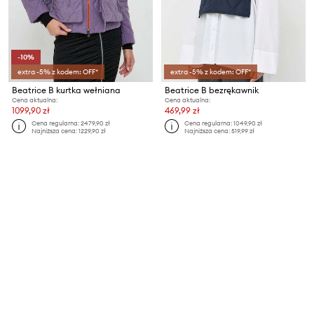
-10%
extra -5% z kodem: OFF*
extra -5% z kodem: OFF*
Beatrice B kurtka wełniana
Beatrice B bezrękawnik
Cena aktualna:
Cena aktualna:
1099,90 zł
469,99 zł
Cena regularna:
2479,90 zł
Cena regularna:
1049,90 zł
Najniższa cena:
1229,90 zł
Najniższa cena:
519,99 zł