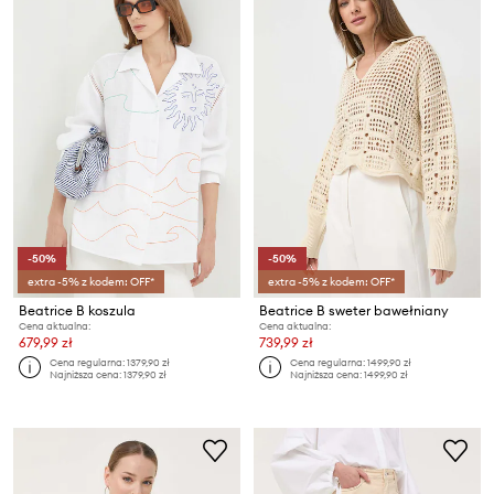
-50%
-50%
extra -5% z kodem: OFF*
extra -5% z kodem: OFF*
Beatrice B koszula
Beatrice B sweter bawełniany
Cena aktualna:
Cena aktualna:
679,99 zł
739,99 zł
Cena regularna:
1379,90 zł
Cena regularna:
1499,90 zł
Najniższa cena:
1379,90 zł
Najniższa cena:
1499,90 zł