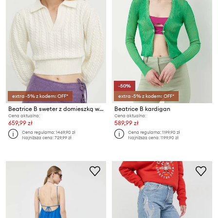
-50%
extra -5% z kodem: OFF*
extra -5% z kodem: OFF*
Beatrice B sweter z domieszką wełny
Beatrice B kardigan
Cena aktualna:
Cena aktualna:
659,99 zł
589,99 zł
Cena regularna:
1469,90 zł
Cena regularna:
1199,90 zł
Najniższa cena:
729,99 zł
Najniższa cena:
1199,90 zł