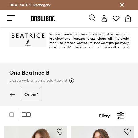
FINAL SALE %
Szczegóły
Oszczędzaj z Answear Club >
Włoska marka Beatrice B znana jest ze swojego
krawieckiego kunsztu oraz elegancji. Kolekcje
marki to przede wszystkim innowacyjne pomysły
oraz jakość wykonania, a wszystko jest
zaprojektowane w niezwykle estetyczny sposób.
Ona Beatrice B
Liczba wybranych produktów: 18
odzież
Filtry