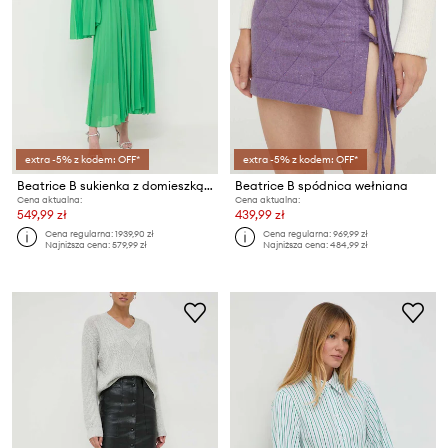
extra -5% z kodem: OFF*
extra -5% z kodem: OFF*
Beatrice B sukienka z domieszką jedwabiu
Beatrice B spódnica wełniana
Cena aktualna:
Cena aktualna:
549,99 zł
439,99 zł
Cena regularna:
1939,90 zł
Cena regularna:
969,99 zł
Najniższa cena:
579,99 zł
Najniższa cena:
484,99 zł