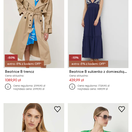
-50%
-10%
extra -5% z kodem: OFF*
extra -5% z kodem: OFF*
Beatrice B trencz
Beatrice B sukienka z domieszką jedwabiu
Cena aktualna:
Cena aktualna:
1089,90 zł
439,99 zł
Cena regularna:
2199,90 zł
Cena regularna:
1729,90 zł
Najniższa cena:
2199,90 zł
Najniższa cena:
489,99 zł