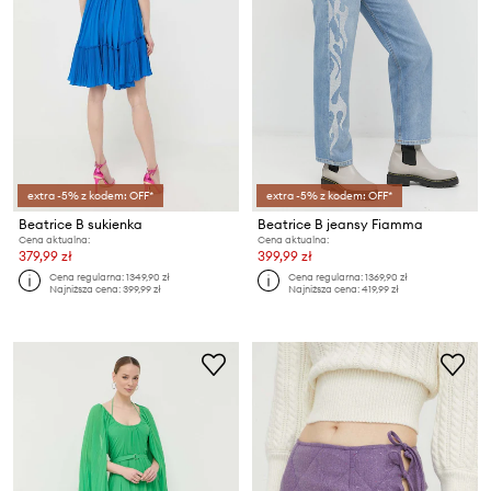
extra -5% z kodem: OFF*
extra -5% z kodem: OFF*
Beatrice B sukienka
Beatrice B jeansy Fiamma
Cena aktualna:
Cena aktualna:
379,99 zł
399,99 zł
Cena regularna:
1349,90 zł
Cena regularna:
1369,90 zł
Najniższa cena:
399,99 zł
Najniższa cena:
419,99 zł