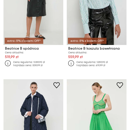
extra -5% z kodem: OFF*
extra -5% z kodem: OFF*
Beatrice B spódnica
Beatrice B koszula bawełniana
Cena aktualna:
Cena aktualna:
519,99 zł
559,99 zł
Cena regularna:
1089,90 zł
Cena regularna:
1259,90 zł
Najniższa cena:
539,99 zł
Najniższa cena:
619,99 zł