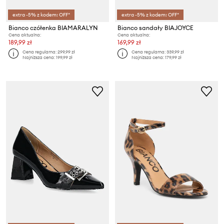
extra -5% z kodem: OFF*
extra -5% z kodem: OFF*
Bianco czółenka BIAMARALYN
Bianco sandały BIAJOYCE
Cena aktualna:
Cena aktualna:
189,99 zł
169,99 zł
Cena regularna:
299,99 zł
Cena regularna:
339,99 zł
Najniższa cena:
199,99 zł
Najniższa cena:
179,99 zł