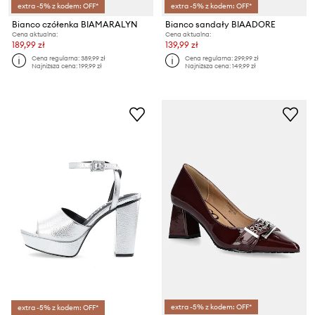
extra -5% z kodem: OFF*
extra -5% z kodem: OFF*
Bianco czółenka BIAMARALYN
Bianco sandały BIAADORE
Cena aktualna:
Cena aktualna:
189,99 zł
139,99 zł
Cena regularna:
389,99 zł
Cena regularna:
299,99 zł
Najniższa cena:
199,99 zł
Najniższa cena:
149,99 zł
extra -5% z kodem: OFF*
extra -5% z kodem: OFF*