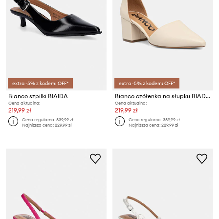
extra -5% z kodem: OFF*
extra -5% z kodem: OFF*
Bianco szpilki BIAIDA
Bianco czółenka na słupku BIADEVIVED
Cena aktualna:
Cena aktualna:
219,99 zł
219,99 zł
Cena regularna:
339,99 zł
Cena regularna:
339,99 zł
Najniższa cena:
229,99 zł
Najniższa cena:
229,99 zł