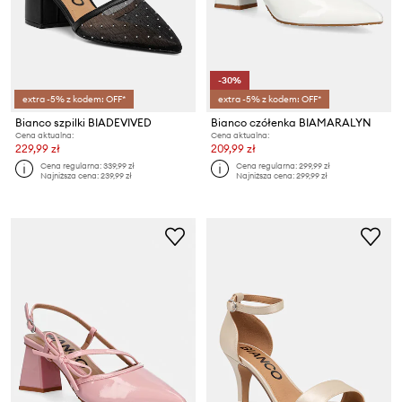
-30%
extra -5% z kodem: OFF*
extra -5% z kodem: OFF*
Bianco szpilki BIADEVIVED
Bianco czółenka BIAMARALYN
Cena aktualna:
Cena aktualna:
229,99 zł
209,99 zł
Cena regularna:
339,99 zł
Cena regularna:
299,99 zł
Najniższa cena:
239,99 zł
Najniższa cena:
299,99 zł