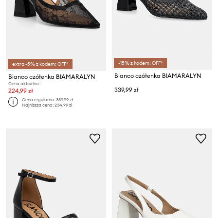
-15% z kodem: OFF*
extra -5% z kodem: OFF*
Bianco czółenka BIAMARALYN
Bianco czółenka BIAMARALYN
Cena aktualna:
339,99 zł
224,99 zł
Cena regularna:
339,99 zł
Najniższa cena:
234,99 zł