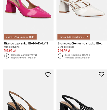
extra -5% z kodem: OFF*
extra -5% z kodem: OFF*
Bianco czółenka BIAMARALYN
Bianco czółenka na słupku BIAMARALYN
Cena aktualna:
Cena aktualna:
189,99 zł
244,99 zł
Cena regularna:
299,99 zł
Cena regularna:
389,99 zł
Najniższa cena:
199,99 zł
Najniższa cena:
259,99 zł