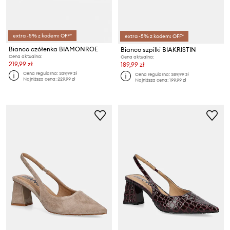
extra -5% z kodem: OFF*
extra -5% z kodem: OFF*
Bianco czółenka BIAMONROE
Bianco szpilki BIAKRISTIN
Cena aktualna:
Cena aktualna:
219,99 zł
189,99 zł
Cena regularna:
339,99 zł
Cena regularna:
389,99 zł
Najniższa cena:
229,99 zł
Najniższa cena:
199,99 zł