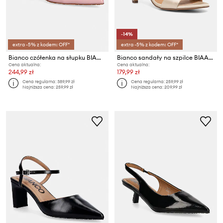
-14%
extra -5% z kodem: OFF*
extra -5% z kodem: OFF*
Bianco czółenka na słupku BIAMARALYN
Bianco sandały na szpilce BIAADORE
Cena aktualna:
Cena aktualna:
244,99 zł
179,99 zł
Cena regularna:
389,99 zł
Cena regularna:
259,99 zł
Najniższa cena:
259,99 zł
Najniższa cena:
209,99 zł