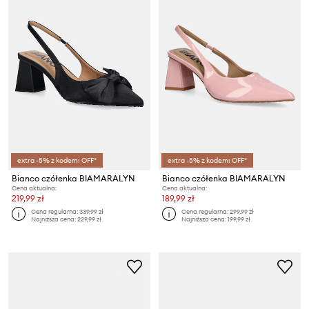
extra -5% z kodem: OFF*
extra -5% z kodem: OFF*
Bianco czółenka BIAMARALYN
Bianco czółenka BIAMARALYN
Cena aktualna:
Cena aktualna:
219,99 zł
189,99 zł
Cena regularna:
339,99 zł
Cena regularna:
299,99 zł
Najniższa cena:
229,99 zł
Najniższa cena:
199,99 zł