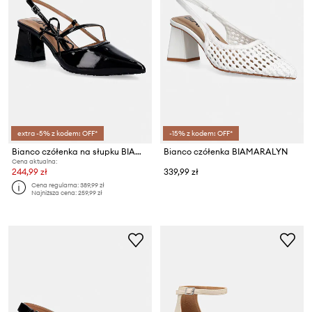
extra -5% z kodem: OFF*
-15% z kodem: OFF*
Bianco czółenka na słupku BIAMARALYN
Bianco czółenka BIAMARALYN
Cena aktualna:
244,99 zł
339,99 zł
Cena regularna:
389,99 zł
Najniższa cena:
259,99 zł