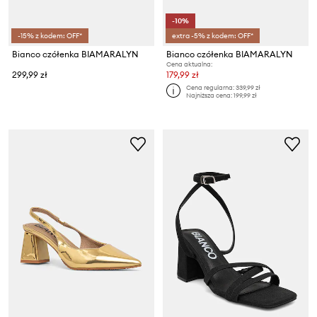
-10%
-15% z kodem: OFF*
extra -5% z kodem: OFF*
Bianco czółenka BIAMARALYN
Bianco czółenka BIAMARALYN
Cena aktualna:
299,99 zł
179,99 zł
Cena regularna:
339,99 zł
Najniższa cena:
199,99 zł