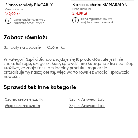
Bianco czółenka BIAMARALYN
Bianco sandały BIACARLY
Cena aktualna:
Cena aktualna:
214,99 zł
169,99 zł
Cena regularna:
389,99 zł
Cena regularna:
359,99 zł
Najniższa cena:
234,99 zł
Najniższa cena:
179,99 zł
Zobacz również:
Sandały na obcasie
Czółenka
W kategorii Szpilki Bianco znajduje się 18 produktów, ale jeśli nie
znalazłaś tego, czego szukasz, sprawdź inne kategorie z listy poniżej.
Możliwe, że znajdziesz tam idealny produkt. Regularnie
aktualizujemy naszą ofertę, więc warto również wrócić i sprawdzić
nowości.
Sprawdź też inne kategorie
Czarno srebrne szpilki
Szpilki Answear Lab
Wojas czarne szpilki
Szpilki Answear Lab