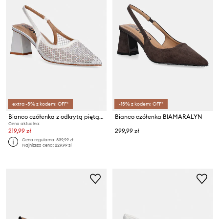
extra -5% z kodem: OFF*
-15% z kodem: OFF*
Bianco czółenka z odkrytą piętą BIAMARALYN
Bianco czółenka BIAMARALYN
Cena aktualna:
219,99 zł
299,99 zł
Cena regularna:
339,99 zł
Najniższa cena:
229,99 zł