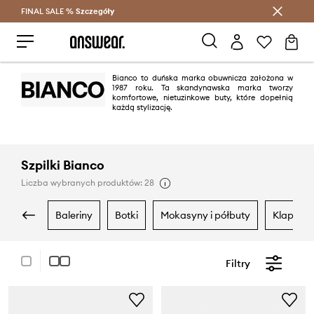
FINAL SALE %
Szczegóły
Oszczędzaj z Answear Club >
Bianco to duńska marka obuwnicza założona w
1987 roku. Ta skandynawska marka tworzy
komfortowe, nietuzinkowe buty, które dopełnią
każdą stylizację.
Szpilki Bianco
Liczba wybranych produktów: 28
baleriny
botki
mokasyny i półbuty
klapki i
Filtry