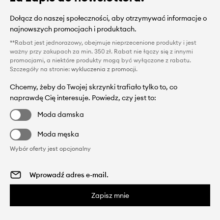
Dołącz do naszej społeczności, aby otrzymywać informacje o
najnowszych promocjach i produktach.
**Rabat jest jednorazowy, obejmuje nieprzecenione produkty i jest
ważny przy zakupach za min. 350 zł. Rabat nie łączy się z innymi
promocjami, a niektóre produkty mogą być wyłączone z rabatu.
Szczegóły na stronie:
wykluczenia z promocji
.
Chcemy, żeby do Twojej skrzynki trafiało tylko to, co
naprawdę Cię interesuje. Powiedz, czy jest to:
Moda damska
Moda męska
Wybór oferty jest opcjonalny
Zapisz mnie