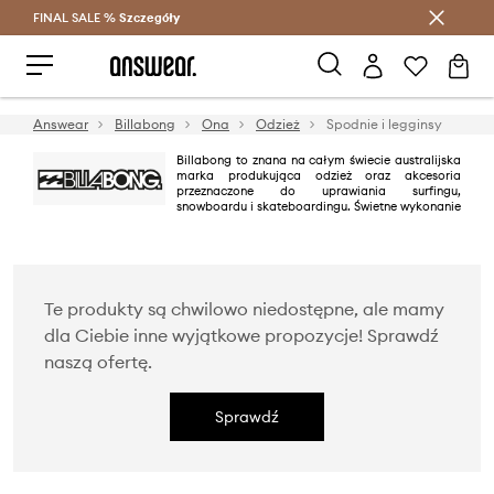
FINAL SALE %
Szczegóły
Oszczędzaj z Answear Club >
Answear
Billabong
Ona
Odzież
Spodnie i legginsy
Billabong to znana na całym świecie australijska
marka produkująca odzież oraz akcesoria
przeznaczone do uprawiania surfingu,
snowboardu i skateboardingu. Świetne wykonanie
i najwyższa jakość materiałów zapewnią komfort użytkowania.
Billabong ma również do zaoferowania odzież lifestylową utrzymaną w
luźnym klimacie i duchu brandu.
Te produkty są chwilowo niedostępne, ale mamy
dla Ciebie inne wyjątkowe propozycje! Sprawdź
naszą ofertę.
Sprawdź