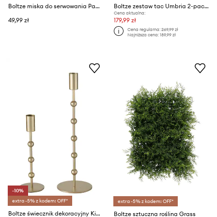
Boltze miska do serwowania Papaya
Boltze zestaw tac Umbria 2-pack
Cena aktualna:
49,99 zł
179,99 zł
Cena regularna:
269,99 zł
Najniższa cena:
189,99 zł
-10%
extra -5% z kodem: OFF*
extra -5% z kodem: OFF*
Boltze świecznik dekoracyjny Kimberly 2-pack
Boltze sztuczna roślina Grass