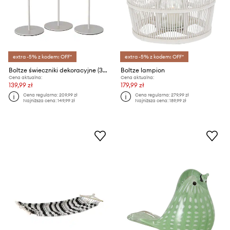
extra -5% z kodem: OFF*
extra -5% z kodem: OFF*
Boltze świeczniki dekoracyjne (3-pack)
Boltze lampion
Cena aktualna:
Cena aktualna:
139,99 zł
179,99 zł
Cena regularna:
209,99 zł
Cena regularna:
279,99 zł
Najniższa cena:
149,99 zł
Najniższa cena:
189,99 zł