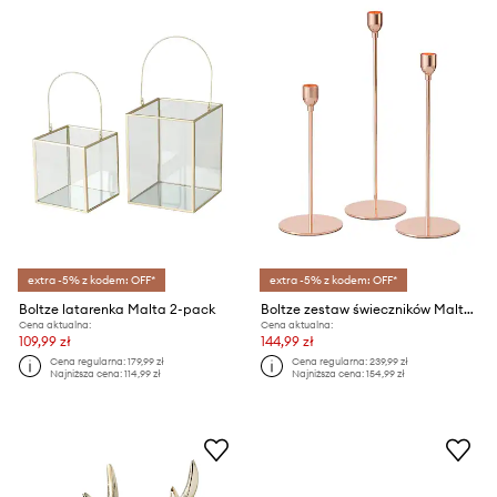
extra -5% z kodem: OFF*
extra -5% z kodem: OFF*
Boltze latarenka Malta 2-pack
Boltze zestaw świeczników Malte 23 / 27 / 32 cm 3-pack
Cena aktualna:
Cena aktualna:
109,99 zł
144,99 zł
Cena regularna:
179,99 zł
Cena regularna:
239,99 zł
Najniższa cena:
114,99 zł
Najniższa cena:
154,99 zł