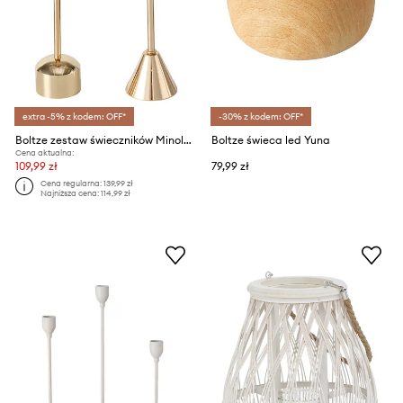
extra -5% z kodem: OFF*
-30% z kodem: OFF*
Boltze zestaw świeczników Minolo 2-pack
Boltze świeca led Yuna
Cena aktualna:
109,99 zł
79,99 zł
Cena regularna:
139,99 zł
Najniższa cena:
114,99 zł