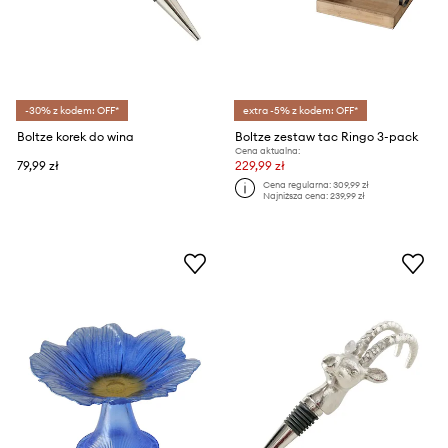
-30% z kodem: OFF*
extra -5% z kodem: OFF*
Boltze korek do wina
Boltze zestaw tac Ringo 3-pack
Cena aktualna:
79,99 zł
229,99 zł
Cena regularna:
309,99 zł
Najniższa cena:
239,99 zł