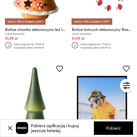
extra -5% z kodem: OFF*
extra -5% z kodem: OFF*
Boltze choinka dekoracyjna led 18,5 cm
Boltze łańcuch dekoracyjny Rospo L/180 cm
Cena aktualna:
Cena aktualna:
51,99 zł
51,99 zł
Cena regularna:
79,99 zł
Cena regularna:
79,99 zł
Najniższa cena:
53,99 zł
Najniższa cena:
53,99 zł
Pobierz aplikację i kupuj
Pobierz
jeszcze łatwiej.