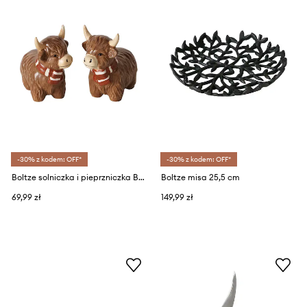
-30% z kodem: OFF*
-30% z kodem: OFF*
Boltze solniczka i pieprzniczka Buffy 150 ml
Boltze misa 25,5 cm
69,99 zł
149,99 zł