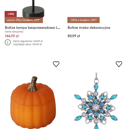
-14%
extra -5% z kodem: OFF*
-30% z kodem: OFF*
Boltze lampa bezprzewodowa LED
Boltze miska dekoracyjna
Cena aktualna:
144,99 zł
89,99 zł
Cena regularna:
169,99 zł
Najniższa cena:
169,99 zł