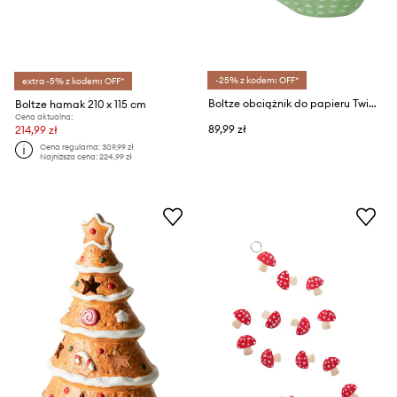
-25% z kodem: OFF*
extra -5% z kodem: OFF*
Boltze obciążnik do papieru Twippy 12,4 x 6,5 x 8,8 cm
Boltze hamak 210 x 115 cm
Cena aktualna:
89,99 zł
214,99 zł
Cena regularna:
309,99 zł
Najniższa cena:
224,99 zł