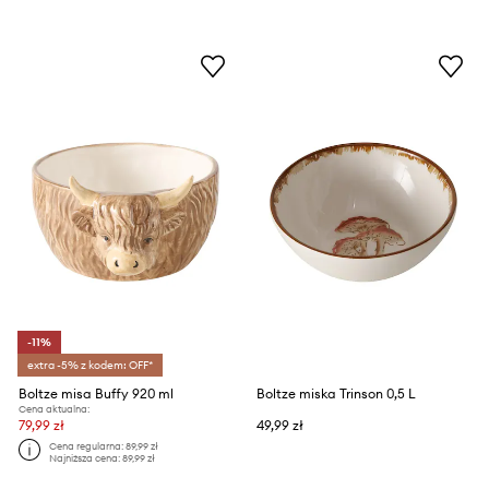
-11%
extra -5% z kodem: OFF*
Boltze misa Buffy 920 ml
Boltze miska Trinson 0,5 L
Cena aktualna:
79,99 zł
49,99 zł
Cena regularna:
89,99 zł
Najniższa cena:
89,99 zł