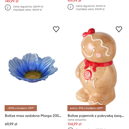
419,99 zł
149,99 zł
Cena regularna:
519,99 zł
Cena regularna:
229,99 zł
Najniższa cena:
519,99 zł
Najniższa cena:
159,99 zł
-30% z kodem: OFF*
extra -5% z kodem: OFF*
Boltze misa ozdobna Marga 200 ml
Boltze pojemnik z pokrywką świąteczny Ginger 800 ml
Cena aktualna:
69,99 zł
104,99 zł