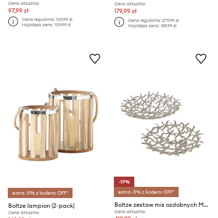
Cena aktualna:
Cena aktualna:
97,99 zł
179,99 zł
Cena regularna:
109,99 zł
Cena regularna:
279,99 zł
Najniższa cena:
109,99 zł
Najniższa cena:
189,99 zł
-19%
extra -5% z kodem: OFF*
extra -5% z kodem: OFF*
Boltze zestaw mis ozdobnych Merita 5,5 x 33,5 / 8 x 42 cm 2-pack
Boltze lampion (2-pack)
Cena aktualna:
Cena aktualna: