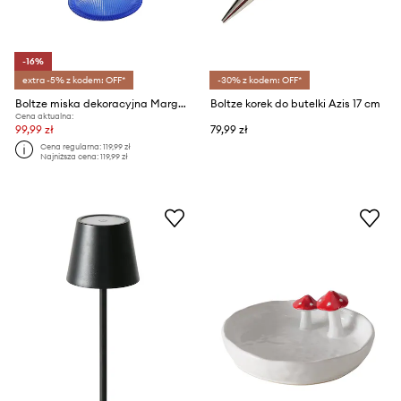
-16%
extra -5% z kodem: OFF*
-30% z kodem: OFF*
Boltze miska dekoracyjna Marga 350 ml
Boltze korek do butelki Azis 17 cm
Cena aktualna:
99,99 zł
79,99 zł
Cena regularna:
119,99 zł
Najniższa cena:
119,99 zł