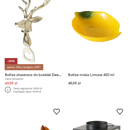
-30%
extra -5% z kodem: OFF*
Boltze otwieracz do butelek Deer 18 cm
Boltze miska Limone 450 ml
Cena aktualna:
69,99 zł
49,99 zł
Cena regularna:
99,99 zł
Najniższa cena:
99,99 zł