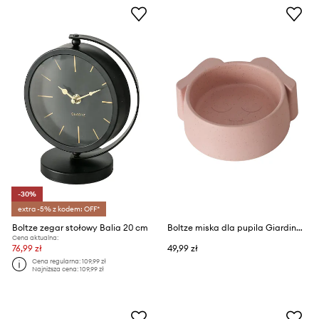
-30%
extra -5% z kodem: OFF*
Boltze zegar stołowy Balia 20 cm
Boltze miska dla pupila Giardino 300 ml
Cena aktualna:
76,99 zł
49,99 zł
Cena regularna:
109,99 zł
Najniższa cena:
109,99 zł