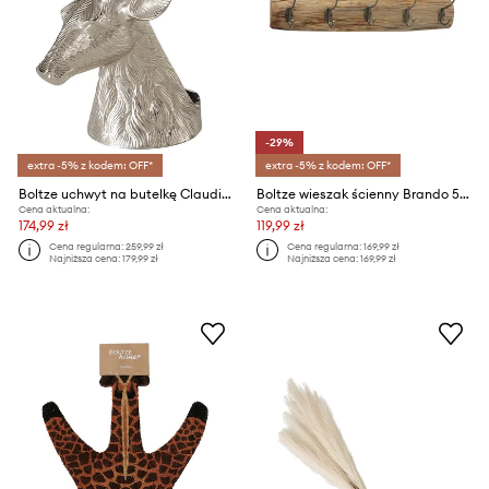
-29%
extra -5% z kodem: OFF*
extra -5% z kodem: OFF*
Boltze uchwyt na butelkę Claudius 13 x 21 cm
Boltze wieszak ścienny Brando 55 cm
Cena aktualna:
Cena aktualna:
174,99 zł
119,99 zł
Cena regularna:
259,99 zł
Cena regularna:
169,99 zł
Najniższa cena:
179,99 zł
Najniższa cena:
169,99 zł