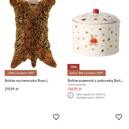
-15%
-30% z kodem: OFF*
extra -5% z kodem: OFF*
Boltze wycieraczka Roar L
Boltze pojemnik z pokrywką Bailey 15 x 18 cm
Cena aktualna:
219,99 zł
134,99 zł
Cena regularna:
159,99 zł
Najniższa cena:
159,99 zł