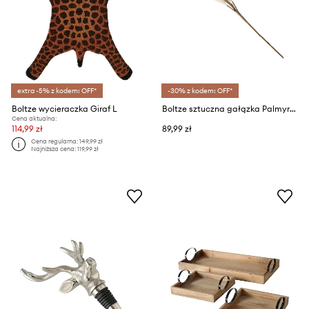
extra -5% z kodem: OFF*
-30% z kodem: OFF*
Boltze wycieraczka Giraf L
Boltze sztuczna gałązka Palmyra 25 cm
Cena aktualna:
114,99 zł
89,99 zł
Cena regularna:
149,99 zł
Najniższa cena:
119,99 zł