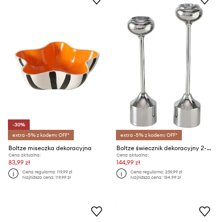
-30%
extra -5% z kodem: OFF*
extra -5% z kodem: OFF*
Boltze miseczka dekoracyjna
Boltze świecznik dekoracyjny 2-pack
Cena aktualna:
Cena aktualna:
83,99 zł
144,99 zł
Cena regularna:
119,99 zł
Cena regularna:
239,99 zł
Najniższa cena:
119,99 zł
Najniższa cena:
154,99 zł