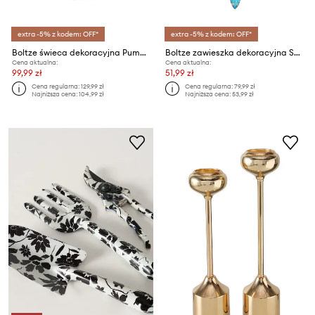
extra -5% z kodem: OFF*
extra -5% z kodem: OFF*
Boltze świeca dekoracyjna Pumpkin 12 x 11,5 cm
Boltze zawieszka dekoracyjna Shine 10 cm
Cena aktualna:
Cena aktualna:
99,99 zł
51,99 zł
Cena regularna:
129,99 zł
Cena regularna:
79,99 zł
Najniższa cena:
104,99 zł
Najniższa cena:
53,99 zł