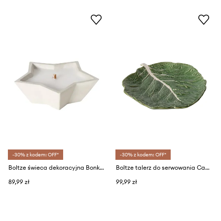
-30% z kodem: OFF*
-30% z kodem: OFF*
Boltze świeca dekoracyjna Bonko 5,5 x 22cm
Boltze talerz do serwowania Cabbage 22,5 cm
89,99 zł
99,99 zł