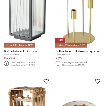
-10%
extra -5% z kodem: OFF*
extra -5% z kodem: OFF*
Boltze latarenka Optica
Boltze świecznik dekoracyjny Junto
Cena aktualna:
Cena aktualna:
139,99 zł
97,99 zł
Cena regularna:
219,99 zł
Cena regularna:
109,99 zł
Najniższa cena:
144,99 zł
Najniższa cena:
109,99 zł