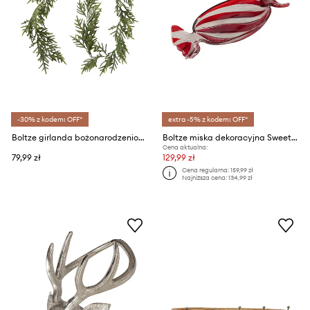
-30% z kodem: OFF*
extra -5% z kodem: OFF*
Boltze girlanda bożonarodzeniowa 180 cm
Boltze miska dekoracyjna Sweety 500 ml
Cena aktualna:
79,99 zł
129,99 zł
Cena regularna:
159,99 zł
Najniższa cena:
134,99 zł