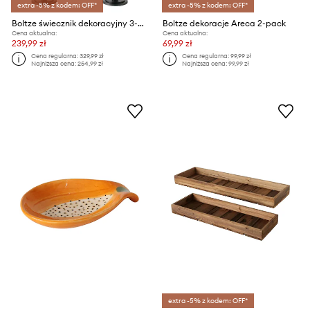
extra -5% z kodem: OFF*
extra -5% z kodem: OFF*
Boltze świecznik dekoracyjny 3-pack
Boltze dekoracje Areca 2-pack
Cena aktualna:
Cena aktualna:
239,99 zł
69,99 zł
Cena regularna:
329,99 zł
Cena regularna:
99,99 zł
Najniższa cena:
254,99 zł
Najniższa cena:
99,99 zł
extra -5% z kodem: OFF*