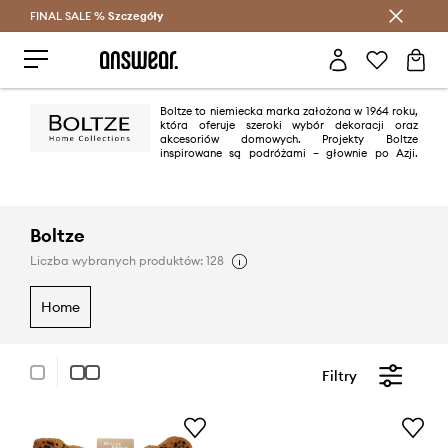
FINAL SALE %
Szczegóły
Oszczędzaj z Answear Club >
Boltze to niemiecka marka założona w 1964 roku,
która oferuje szeroki wybór dekoracji oraz
akcesoriów domowych. Projekty Boltze
inspirowane są podróżami – głownie po Azji.
Oprócz atrakcyjnego designu marka kładzie nacisk na wykonanie swoich
produktów, poddając je kontroli jakości.
Boltze
Liczba wybranych produktów: 128
home
Filtry