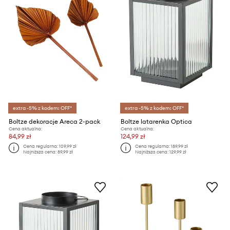
extra -5% z kodem: OFF*
extra -5% z kodem: OFF*
Boltze dekoracje Areca 2-pack
Boltze latarenka Optica
Cena aktualna:
Cena aktualna:
84,99 zł
124,99 zł
Cena regularna:
109,99 zł
Cena regularna:
189,99 zł
Najniższa cena:
89,99 zł
Najniższa cena:
129,99 zł