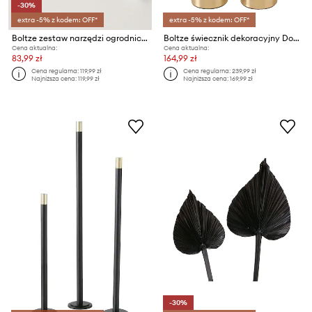
-30%
extra -5% z kodem: OFF*
extra -5% z kodem: OFF*
Boltze zestaw narzędzi ogrodniczych Esra 28 x 8 cm 3-pack
Boltze świecznik dekoracyjny Donus 2-pack
Cena aktualna:
Cena aktualna:
83,99 zł
164,99 zł
Cena regularna:
119,99 zł
Cena regularna:
239,99 zł
Najniższa cena:
119,99 zł
Najniższa cena:
169,99 zł
-30%