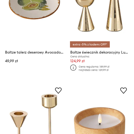
extra -5% z kodem: OFF*
Boltze talerz deserowy Avocado 16 cm
Boltze świecznik dekoracyjny Luena 2-pack
Cena aktualna:
49,99 zł
124,99 zł
Cena regularna:
189,99 zł
Najniższa cena:
129,99 zł