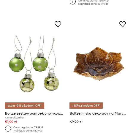
Cena regularna:
139,99 zł
Najniższa cena:
109,99 zł
extra -5% z kodem: OFF*
-30% z kodem: OFF*
Boltze zestaw bombek choinkowych Punti 3 cm 12-pack
Boltze miska dekoracyjna Maryana 300 ml
Cena aktualna:
51,99 zł
69,99 zł
Cena regularna:
79,99 zł
Najniższa cena:
53,99 zł