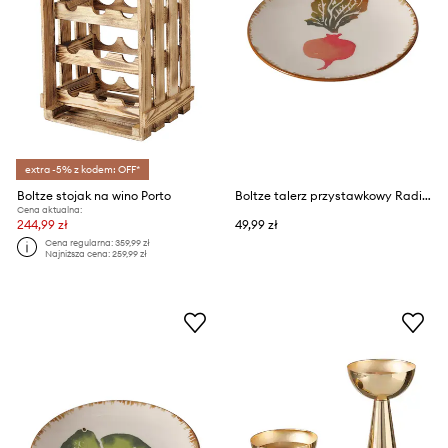
extra -5% z kodem: OFF*
Boltze stojak na wino Porto
Boltze talerz przystawkowy Radieschen 15,5 cm
Cena aktualna:
244,99 zł
49,99 zł
Cena regularna:
359,99 zł
Najniższa cena:
259,99 zł