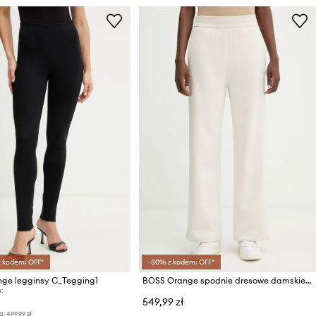
z kodem: OFF*
-30% z kodem: OFF*
ge legginsy C_Tegging1
BOSS Orange spodnie dresowe damskie bawełniane C Endless
:
549,99 zł
a:
499,99 zł