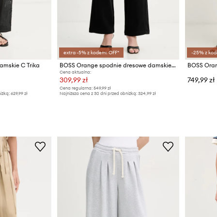
extra -5% z kodem: OFF*
-25% z kod
mskie C Trika
BOSS Orange spodnie dresowe damskie bawełniane C Endless
Cena aktualna:
309,99 zł
749,99 zł
Cena regularna:
549,99 zł
iżką:
629,99 zł
Najniższa cena z 30 dni przed obniżką:
324,99 zł