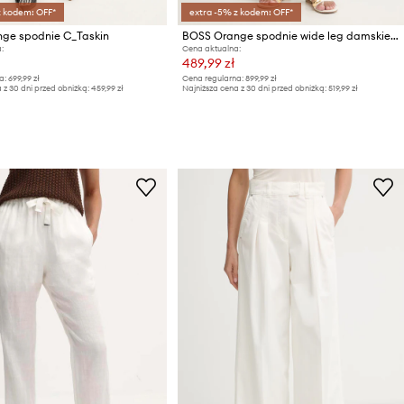
z kodem: OFF*
extra -5% z kodem: OFF*
ge spodnie C_Taskin
BOSS Orange spodnie wide leg damskie z dodatkiem lnu C Talily
:
Cena aktualna:
489,99 zł
a:
699,99 zł
Cena regularna:
899,99 zł
 z 30 dni przed obniżką:
459,99 zł
Najniższa cena z 30 dni przed obniżką:
519,99 zł