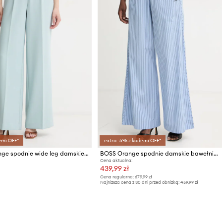
em: OFF*
extra -5% z kodem: OFF*
BOSS Orange spodnie wide leg damskie C_Tiwi2
BOSS Orange spodnie damskie bawełniane C Tiplyn
Cena aktualna:
439,99 zł
Cena regularna:
679,99 zł
Najniższa cena z 30 dni przed obniżką:
459,99 zł