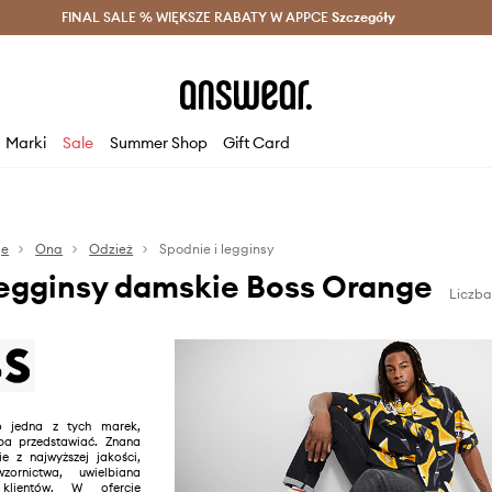
szczędzaj z Answear Club >
FINAL SALE % WIĘKSZE RABATY W APPCE
Dostawa nawet w 24h >
Szczegóły
News
Marki
Sale
Summer Shop
Gift Card
ge
Ona
Odzież
Spodnie i legginsy
legginsy damskie Boss Orange
Liczba
jedna z tych marek,
eba przedstawiać. Znana
e z najwyższej jakości,
zornictwa, uwielbiana
klientów. W ofercie