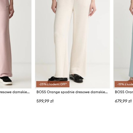
-25% z kodem: OFF*
-15% z kod
BOSS Orange spodnie dresowe damskie bawełniane C Endless
BOSS Orange spodnie dresowe damskie C_Evia
599,99 zł
679,99 zł