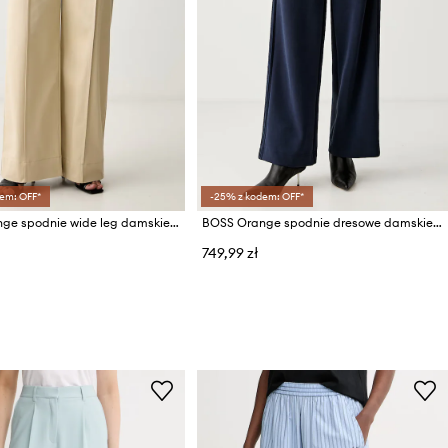
em: OFF*
-25% z kodem: OFF*
BOSS Orange spodnie wide leg damskie bawełniane z elastanem C_Tawide
BOSS Orange spodnie dresowe damskie z modalem C_Ecurt
749,99 zł